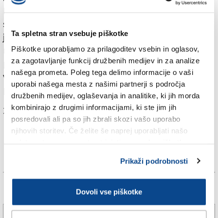
Pakt se je dalj časa pogajal za zavezništvo s Slovensko
skupnostjo, s svojim poudarjanjem kulturne in
Ta spletna stran vsebuje piškotke
jezikovne pisanosti Furlanije Julijske krajine pa se
Piškotke uporabljamo za prilagoditev vsebin in oglasov,
nadeja tudi slovenskih glasov. Te bosta skušala
za zagotavljanje funkcij družbenih medijev in za analize
privabiti Franco Strain, ki je na parlamentarnih
našega prometa. Poleg tega delimo informacije o vaši
volitvah nastopil na listi Skupaj, in pediater v Vidmu,
uporabi našega mesta z našimi partnerji s področja
pobudnik tečajev slovenskega jezika Mario Canciani.
družbenih medijev, oglaševanja in analitike, ki jih morda
kombinirajo z drugimi informacijami, ki ste jim jih
Za branje in pisanje komentarjev
je potrebna prijava
posredovali ali pa so jih zbrali skozi vašo uporabo
njihovih storitev. Če želite še naprej uporabljati našo
spletno stran, se morate strinjati z uporabo piškotkov.
Prikaži podrobnosti
Več novic
Dovoli vse piškotke
Poletno. Svobodno. Brezplačno.