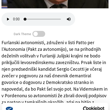
Založnik
Zadruga PD
Naročnine
Dark Theme
Furlanski avtonomisti, združeni v listi Patto per
l'Autonomia (Pakt za avtonomijo), se na prihodnjih
Dva Slovenca na Cecottijevi listi
deželnih volitvah v Furlaniji Julijski krajini ne bodo
priključili levosredinskemu zavezništvu. Prvak liste in
njen predsedniški kandidat Sergio Cecotti je včeraj
zvečer v pogovoru za naš dnevnik demantiral
govorice o dogovoru z Demokratsko stranko in
napovedal, da bo Pakt šel svojo pot. Na Videmskem in
v Pordenonu so avtonomisti že zbrali dovolj podpisov
za nastop v tamkajšnih okrožjih, zdaj pa hitijo z
zbiranjem še na Tržaškem in Goriškem.