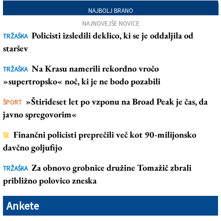
NAJBOLJ BRANO
NAJNOVEJŠE NOVICE
Policisti izsledili deklico, ki se je oddaljila od
TRŽAŠKA
staršev
Na Krasu namerili rekordno vročo
TRŽAŠKA
»supertropsko« noč, ki je ne bodo pozabili
»Štirideset let po vzponu na Broad Peak je čas, da
ŠPORT
javno spregovorim«
Finančni policisti preprečili več kot 90-milijonsko
ŠE
davčno goljufijo
Za obnovo grobnice družine Tomažič zbrali
TRŽAŠKA
približno polovico zneska
Ankete