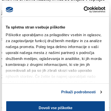
pomladne mesece ter nato v poletje. Obratno pa na
južni polobli, kjer se bo čez tri mesece začela zima.
To nedeljo bo medtem stopil v veljavo poletni čas.
Kazalce bomo pomaknili za eno uro naprej v noči na
Ta spletna stran vsebuje piškotke
nedeljo ob 2. zjutraj. Dnevi bodo tako naenkrat daljši,
Piškotke uporabljamo za prilagoditev vsebin in oglasov,
sonce bo v nedeljo zašlo ob 19.20 (po novem
za zagotavljanje funkcij družbenih medijev in za analize
poletnem času), noči pa bodo za eno uro krajše. Ob
našega prometa. Poleg tega delimo informacije o vaši
daljših dnevih bo vzdušje naenkrat drugačno. Svojo
uporabi našega mesta z našimi partnerji s področja
vlogo pa mora seveda opraviti tudi vreme, o tem pa v
družbenih medijev, oglaševanja in analitike, ki jih morda
kombinirajo z drugimi informacijami, ki ste jim jih
drugem članku.
posredovali ali pa so jih zbrali skozi vašo uporabo
Za branje in pisanje komentarjev
je potrebna prijava
njihovih storitev. Če želite še naprej uporabljati našo
spletno stran, se morate strinjati z uporabo piškotkov.
Prikaži podrobnosti
Dovoli vse piškotke