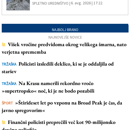
6. avg. 2026 | 17:22
SPLETNO UREDNIŠTVO |
NAJBOLJ BRANO
NAJNOVEJŠE NOVICE
Višek vročine predvidoma okrog velikega šmarna, nato
ŠE
verjetna sprememba
Policisti izsledili deklico, ki se je oddaljila od
TRŽAŠKA
staršev
Na Krasu namerili rekordno vročo
TRŽAŠKA
»supertropsko« noč, ki je ne bodo pozabili
»Štirideset let po vzponu na Broad Peak je čas, da
ŠPORT
javno spregovorim«
Finančni policisti preprečili več kot 90-milijonsko
ŠE
davčno goljufijo