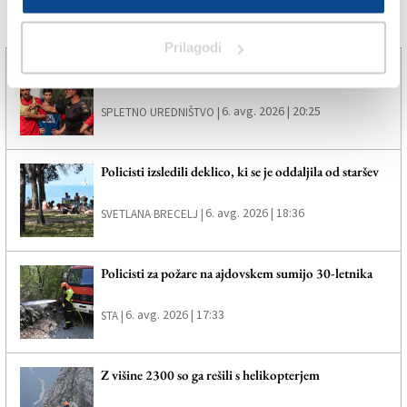
Več novic
Prilagodi
Nogometaši Triestine dobili nasprotnike v D-ligi
6. avg. 2026 | 20:25
SPLETNO UREDNIŠTVO |
Policisti izsledili deklico, ki se je oddaljila od staršev
6. avg. 2026 | 18:36
SVETLANA BRECELJ |
Policisti za požare na ajdovskem sumijo 30-letnika
6. avg. 2026 | 17:33
STA |
Z višine 2300 so ga rešili s helikopterjem