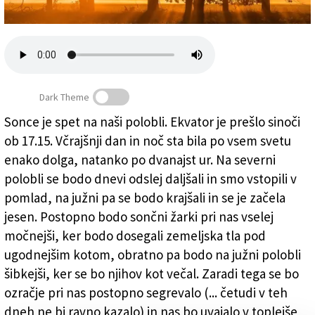
Založnik
Zadruga PD
Naročnine
Dark Theme
Sonce je spet na naši polobli. Ekvator je prešlo sinoči
ob 17.15. Včrajšnji dan in noč sta bila po vsem svetu
Sonce je spet na naši polobli
enako dolga, natanko po dvanajst ur. Na severni
polobli se bodo dnevi odslej daljšali in smo vstopili v
pomlad, na južni pa se bodo krajšali in se je začela
jesen. Postopno bodo sončni žarki pri nas vselej
močnejši, ker bodo dosegali zemeljska tla pod
ugodnejšim kotom, obratno pa bodo na južni polobli
šibkejši, ker se bo njihov kot večal. Zaradi tega se bo
ozračje pri nas postopno segrevalo (... četudi v teh
dneh ne bi ravno kazalo) in nas bo uvajalo v toplejše