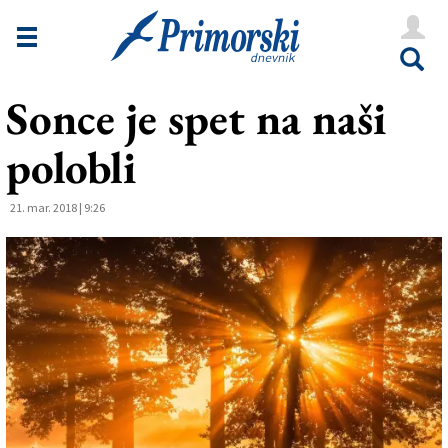
Novice
Tržaška
Sonce je spet na naši
Goriška
polobli
Kultura
Šport
21. mar. 2018 | 9:26
Še
Vreme
V Kioskih
Uredništvo
Oglasi