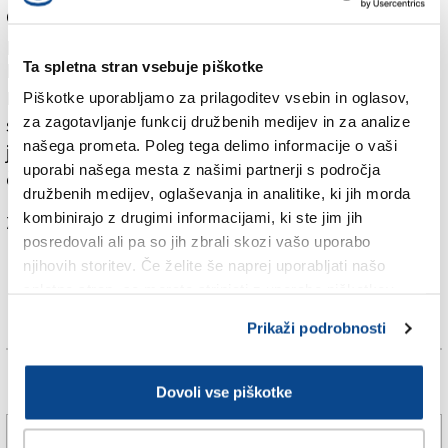
Gorice letošnjo 65-letnico obstoja obeležili brez večjih
proslav, osredotočili pa se bodo predvsem na
Ta spletna stran vsebuje piškotke
bogatejšo spomladansko ponudbo taborniških akcij.
Pozitivno je ocenil lansko taborniško sezono, v kateri
Piškotke uporabljamo za prilagoditev vsebin in oglasov,
za zagotavljanje funkcij družbenih medijev in za analize
se je članstvo utrdilo na zelo dobrih številkah: skupno
našega prometa. Poleg tega delimo informacije o vaši
je v Rodu modrega vala med 140 in 150 aktivnih
uporabi našega mesta z našimi partnerji s področja
članov.
družbenih medijev, oglaševanja in analitike, ki jih morda
kombinirajo z drugimi informacijami, ki ste jim jih
Za branje in pisanje komentarjev
je potrebna prijava
posredovali ali pa so jih zbrali skozi vašo uporabo
njihovih storitev. Če želite še naprej uporabljati našo
spletno stran, se morate strinjati z uporabo piškotkov.
Prikaži podrobnosti
Več novic
Dovoli vse piškotke
Brezmejni ritmi navdušili tržaško publiko