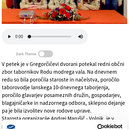
Založnik
Zadruga PD
Naročnine
Dark Theme
V petek je v Gregorčičevi dvorani potekal redni občni
zbor tabornikov Rodu modrega vala. Na dnevnem
Rod modrega vala praznuje 65-letnico ustanovitve
redu so bila poročila staroste in načelstva, poročilo
taborovodje lanskega 10-dnevnega taborjenja,
poročilo glavarjev posameznih družin, gospodarjev,
blagajničarke in nadzornega odbora, sklepno dejanje
pa je bila izvolitev nove rodove uprave.
Starosta organizacije Andrej Marušič - Volnik, je v
svojem govoru izpostavil, da bodo taborniki iz Trsta in