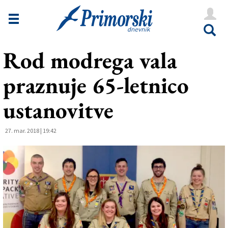
Novice
Tržaška
Rod modrega vala
Goriška
praznuje 65-letnico
Kultura
Šport
ustanovitve
Še
27. mar. 2018 | 19:42
Vreme
V Kioskih
Uredništvo
Oglasi