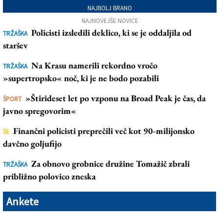
NAJBOLJ BRANO
NAJNOVEJŠE NOVICE
Policisti izsledili deklico, ki se je oddaljila od
TRŽAŠKA
staršev
Na Krasu namerili rekordno vročo
TRŽAŠKA
»supertropsko« noč, ki je ne bodo pozabili
»Štirideset let po vzponu na Broad Peak je čas, da
ŠPORT
javno spregovorim«
Finančni policisti preprečili več kot 90-milijonsko
ŠE
davčno goljufijo
Za obnovo grobnice družine Tomažič zbrali
TRŽAŠKA
približno polovico zneska
Ankete