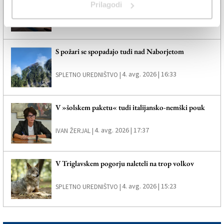
Prilagodi
4. avg. 2026 | 18:41
MARTIN POLJSAK |
S požari se spopadajo tudi nad Naborjetom
4. avg. 2026 | 16:33
SPLETNO UREDNIŠTVO |
V »šolskem paketu« tudi italijansko-nemški pouk
4. avg. 2026 | 17:37
IVAN ŽERJAL |
V Triglavskem pogorju naleteli na trop volkov
4. avg. 2026 | 15:23
SPLETNO UREDNIŠTVO |