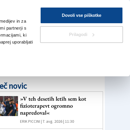
Prijava
Dovoli vse piškotke
medijev in za
Iskanje
V Kioskih
i partnerji s
Prilagodi
ormacijami, ki
naprej uporabljati
eč novic
»V teh desetih letih sem kot
fizioterapevt ogromno
napredoval«
7. avg. 2026 | 11:30
ERIK PICCINI |