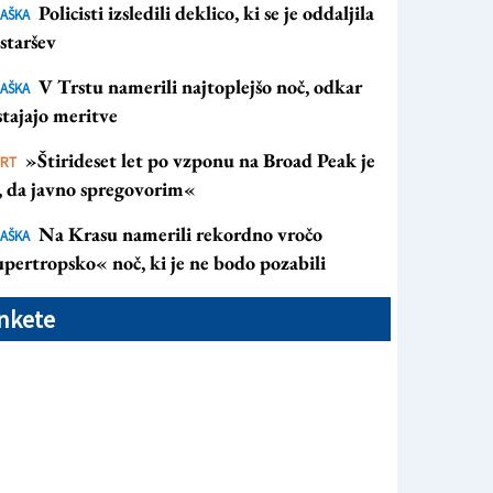
Policisti izsledili deklico, ki se je oddaljila
AŠKA
staršev
V Trstu namerili najtoplejšo noč, odkar
AŠKA
tajajo meritve
»Štirideset let po vzponu na Broad Peak je
ORT
s, da javno spregovorim«
Na Krasu namerili rekordno vročo
AŠKA
pertropsko« noč, ki je ne bodo pozabili
nkete