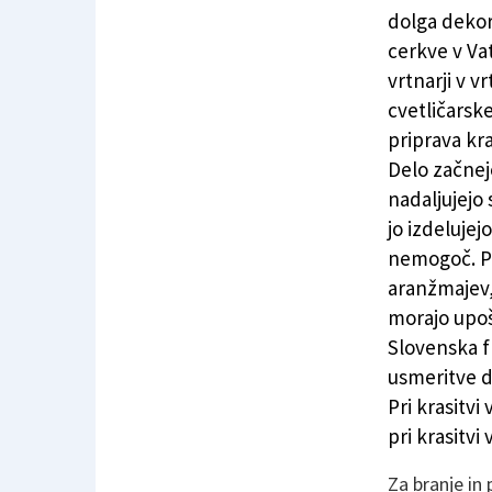
Baziliko svetega Petra za veliko noč krasita 
dolga dekor
cerkve v Va
vrtnarji v v
cvetličarsk
priprava kra
Delo začnej
nadaljujejo
jo izdelujejo
nemogoč. Pr
aranžmajev,
morajo upoš
Slovenska f
usmeritve d
Pri krasitvi
pri krasitvi 
Za branje in