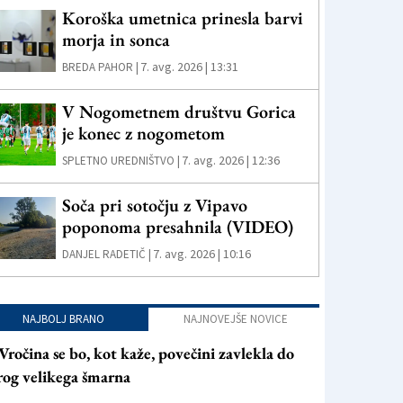
Koroška umetnica prinesla barvi
morja in sonca
7. avg. 2026 | 13:31
BREDA PAHOR |
V Nogometnem društvu Gorica
je konec z nogometom
7. avg. 2026 | 12:36
SPLETNO UREDNIŠTVO |
Soča pri sotočju z Vipavo
poponoma presahnila (VIDEO)
7. avg. 2026 | 10:16
DANJEL RADETIČ |
NAJBOLJ BRANO
NAJNOVEJŠE NOVICE
Vročina se bo, kot kaže, povečini zavlekla do
rog velikega šmarna