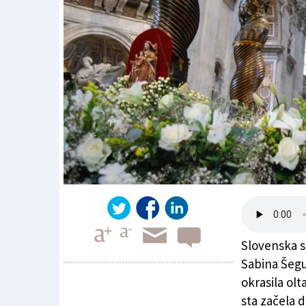
Slovenska st
Sabina Šegul
okrasila olt
sta začela 