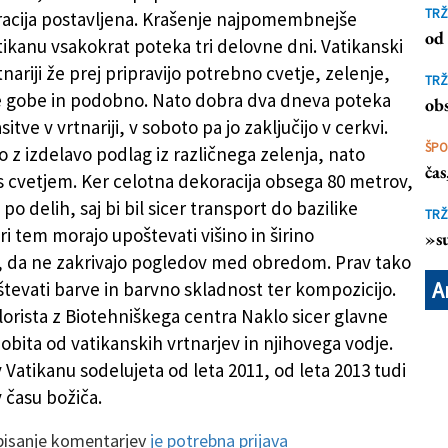
Slovenca
TRŽ
acija postavljena. Krašenje najpomembnejše
od 
tikanu vsakokrat poteka tri delovne dni. Vatikanski
rtnariji že prej pripravijo potrebno cvetje, zelenje,
TRŽ
e gobe in podobno. Nato dobra dva dneva poteka
obs
sitve v vrtnariji, v soboto pa jo zaključijo v cerkvi.
ŠP
o z izdelavo podlag iz različnega zelenja, nato
ča
 s cvetjem. Ker celotna dekoracija obsega 80 metrov,
 po delih, saj bi bil sicer transport do bazilike
TRŽ
i tem morajo upoštevati višino in širino
»su
 da ne zakrivajo pogledov med obredom. Prav tako
A
tevati barve in barvno skladnost ter kompozicijo.
lorista z Biotehniškega centra Naklo sicer glavne
obita od vatikanskih vrtnarjev in njihovega vodje.
 v Vatikanu sodelujeta od leta 2011, od leta 2013 tudi
v času božiča.
 pisanje komentarjev
je potrebna prijava