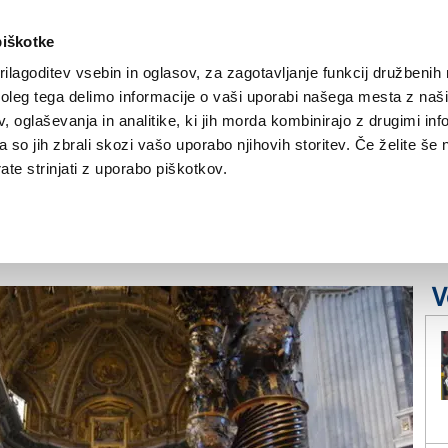
piškotke
ilagoditev vsebin in oglasov, za zagotavljanje funkcij družbenih 
leg tega delimo informacije o vaši uporabi našega mesta z našim
NOVICE
TRŽAŠKA
GORIŠKA
KULTURA
ŠPORT
ŠE
 oglaševanja in analitike, ki jih morda kombinirajo z drugimi inf
pa so jih zbrali skozi vašo uporabo njihovih storitev. Če želite še 
tra za veliko noč
te strinjati z uporabo piškotkov.
V