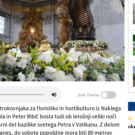
Dark Theme
rokovnjaka za floristiko in hortikulturo iz Naklega
a in Peter Ribič bosta tudi ob letošnji veliki noči
ŠE
arni del bazilike svetega Petra v Vatikanu. Z delom
ok
danes, do sobote popoldne mora biti 80 metrov