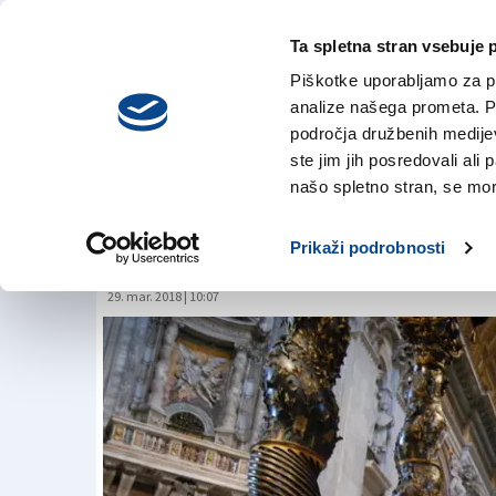
Ta spletna stran vsebuje 
VREME
petek,
DANES
Piškotke uporabljamo za pr
7. avgusta 2026
analize našega prometa. Po
področja družbenih medijev,
ste jim jih posredovali ali 
Baziliko svetega Pe
našo spletno stran, se mora
krasita Slovenca
Prikaži podrobnosti
29. mar. 2018 | 10:07