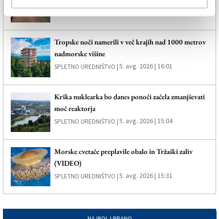
5. avg. 2026 | 16:33
DARKO BRADASSI |
Tropske noči namerili v več krajih nad 1000 metrov
nadmorske višine
5. avg. 2026 | 16:01
SPLETNO UREDNIŠTVO |
Krška nuklearka bo danes ponoči začela zmanjševati
moč reaktorja
5. avg. 2026 | 15:04
SPLETNO UREDNIŠTVO |
Morske cvetače preplavile obalo in Tržaški zaliv
(VIDEO)
5. avg. 2026 | 15:31
SPLETNO UREDNIŠTVO |
NAJBOLJ BRANO