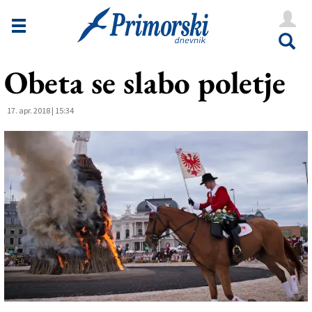
Novice
Tržaška
Obeta se slabo poletje
Goriška
Kultura
17. apr. 2018 | 15:34
Šport
Še
Vreme
V Kioskih
Uredništvo
Oglasi