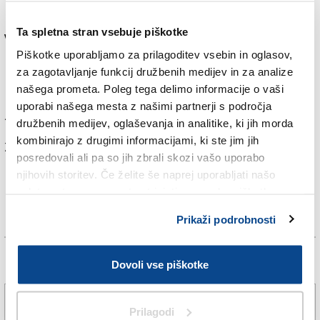
Letos je trajalo kar 20 minut in 31 sekund, da je
Bööggsu razneslo glavo.
Ta spletna stran vsebuje piškotke
V zadnjem desetletju je le štirikrat trajalo dlje. To naj
Piškotke uporabljamo za prilagoditev vsebin in oglasov,
bi glede na dosedanje izkušnje iz tega običaja
za zagotavljanje funkcij družbenih medijev in za analize
pomenilo, da letošnje poletje ne bo prav nič
našega prometa. Poleg tega delimo informacije o vaši
posebnega. Lani je na primer trajalo le devet minut in
uporabi našega mesta z našimi partnerji s področja
56 sekund.
družbenih medijev, oglaševanja in analitike, ki jih morda
kombinirajo z drugimi informacijami, ki ste jim jih
Za branje in pisanje komentarjev
je potrebna prijava
posredovali ali pa so jih zbrali skozi vašo uporabo
njihovih storitev. Če želite še naprej uporabljati našo
spletno stran, se morate strinjati z uporabo piškotkov.
Prikaži podrobnosti
Več novic
Dovoli vse piškotke
S petkovimi nevihtami se bo vročina zmanjšala le
Prilagodi
delno in prehodno