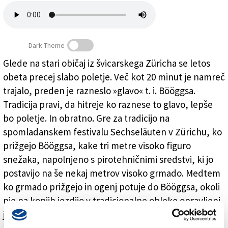
Založnik
Zadruga PD
Dark Theme
Naročnine
Glede na stari običaj iz švicarskega Züricha se letos
obeta precej slabo poletje. Več kot 20 minut je namreč
Obeta se slabo poletje
trajalo, preden je razneslo »glavo« t. i. Bööggsa.
Tradicija pravi, da hitreje ko raznese to glavo, lepše
bo poletje. In obratno. Gre za tradicijo na
spomladanskem festivalu Sechseläuten v Zürichu, ko
prižgejo Bööggsa, kake tri metre visoko figuro
snežaka, napolnjeno s pirotehničnimi sredstvi, ki jo
postavijo na še nekaj metrov visoko grmado. Medtem
ko grmado prižgejo in ogenj potuje do Bööggsa, okoli
nje na konjih jezdijo v tradicionalne obleke opravljeni
jezdeci.