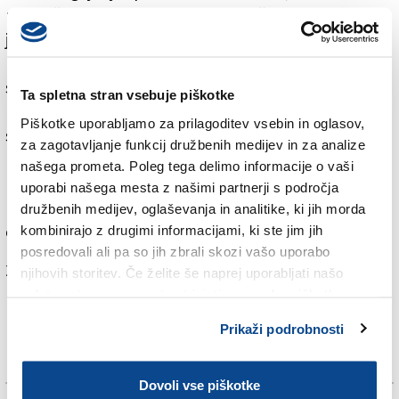
prezračevalno, ogrevalno in električno napeljavo, ki
je bila računalniško vodena. Namen naj bi bila
proizvodnja večjih količin konoplje za prodajo, so
sporočili iz policije.
Ta spletna stran vsebuje piškotke
Policisti so zasegli 2140 rastočih sadik konoplje, od
Piškotke uporabljamo za prilagoditev vsebin in oglasov,
sadik do že zrelih rastlin. Ob tem so zasegli tudi več
za zagotavljanje funkcij družbenih medijev in za analize
kot pet kilogramov posušenih vršičkov in napeljavo,
našega prometa. Poleg tega delimo informacije o vaši
pripomočke ter naprave za gojenje konoplje. Po oceni
uporabi našega mesta z našimi partnerji s področja
kriminalistov bi moški z eno žetvijo zaslužil do 342.000
družbenih medijev, oglaševanja in analitike, ki jih morda
evrov, v enem letu pa do 1.369.600 evrov.
kombinirajo z drugimi informacijami, ki ste jim jih
posredovali ali pa so jih zbrali skozi vašo uporabo
Za branje in pisanje komentarjev
je potrebna prijava
njihovih storitev. Če želite še naprej uporabljati našo
spletno stran, se morate strinjati z uporabo piškotkov.
Prikaži podrobnosti
Dovoli vse piškotke