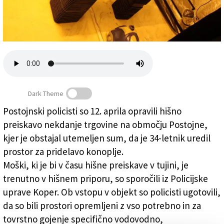
Založnik
Zadruga PD
Naročnine
Dark Theme
Postojnski policisti so 12. aprila opravili hišno
preiskavo nekdanje trgovine na območju Postojne,
V enem letu bi s konopljo zaslužil 1.369.600 evrov
kjer je obstajal utemeljen sum, da je 34-letnik uredil
prostor za pridelavo konoplje.
Moški, ki je bi v času hišne preiskave v tujini, je
trenutno v hišnem priporu, so sporočili iz Policijske
uprave Koper. Ob vstopu v objekt so policisti ugotovili,
da so bili prostori opremljeni z vso potrebno in za
tovrstno gojenje specifično vodovodno,