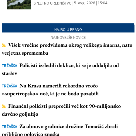
5. avg. 2026 | 15:04
SPLETNO UREDNIŠTVO |
NAJBOLJ BRANO
NAJNOVEJŠE NOVICE
Višek vročine predvidoma okrog velikega šmarna, nato
ŠE
verjetna sprememba
Policisti izsledili deklico, ki se je oddaljila od
TRŽAŠKA
staršev
Na Krasu namerili rekordno vročo
TRŽAŠKA
»supertropsko« noč, ki je ne bodo pozabili
Finančni policisti preprečili več kot 90-milijonsko
ŠE
davčno goljufijo
Za obnovo grobnice družine Tomažič zbrali
TRŽAŠKA
približno polovico zneska