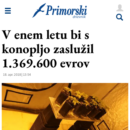
Novice
Tržaška
V enem letu bi s
Goriška
konopljo zaslužil
Kultura
Šport
1.369.600 evrov
Še
18. apr. 2018 | 13:54
Vreme
V Kioskih
Uredništvo
Oglasi