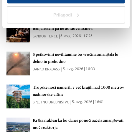
Več novic
Prilagodi
»V slovenskem okolju pozorni do italijanščine, v
italijanskem pa ne do slovenščine«
5. avg. 2026 | 17:25
SANDOR TENCE |
S petkovimi nevihtami se bo vročina zmanjšala le
delno in prehodno
5. avg. 2026 | 16:33
DARKO BRADASSI |
Tropske noči namerili v več krajih nad 1000 metrov
nadmorske višine
5. avg. 2026 | 16:01
SPLETNO UREDNIŠTVO |
Krška nuklearka bo danes ponoči začela zmanjševati
moč reaktorja