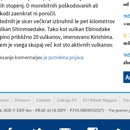
ak
od 
etih stopenj. O morebitnih poškodovanih ali
kodi zaenkrat ni poročil.
TRŽ
tednih je sicer večkrat izbruhnil le pet kilometrov
»su
ulkan Shinmoedake. Tako kot vulkan Ebinodake
pino približno 20 vulkanov, imenovano Kirishima.
ŠE
mil
m je vsega skupaj več kot sto aktivnih vulkanov.
TRŽ
 pisanje komentarjev
je potrebna prijava
zbr
A
ovina
Povezave
Založnik
Zadruga PD
KD Bubnič Magajna
Nar
ht
2026
© DZP doo - PRAE srl (št.DDV - P.IVA 00830510327) – Vse pravice p