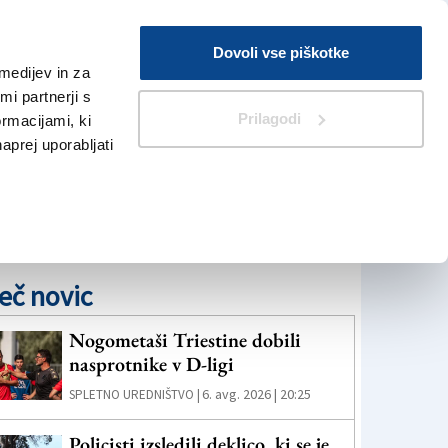
Prijava
Dovoli vse piškotke
medijev in za
Iskanje
V Kioskih
i partnerji s
Prilagodi
ormacijami, ki
naprej uporabljati
eč novic
Nogometaši Triestine dobili
nasprotnike v D-ligi
6. avg. 2026 | 20:25
SPLETNO UREDNIŠTVO |
Policisti izsledili deklico, ki se je