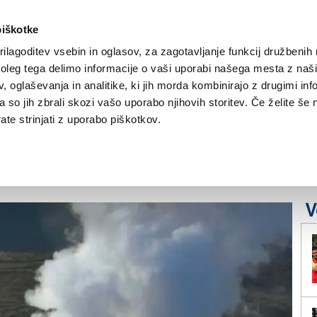
piškotke
ilagoditev vsebin in oglasov, za zagotavljanje funkcij družbenih 
leg tega delimo informacije o vaši uporabi našega mesta z našim
NOVICE
TRŽAŠKA
GORIŠKA
KULTURA
ŠPORT
ŠE
 oglaševanja in analitike, ki jih morda kombinirajo z drugimi inf
pa so jih zbrali skozi vašo uporabo njihovih storitev. Če želite še 
 in dim več sto
te strinjati z uporabo piškotkov.
V