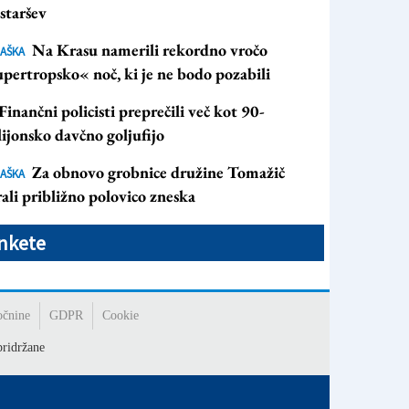
staršev
Na Krasu namerili rekordno vročo
AŠKA
pertropsko« noč, ki je ne bodo pozabili
Finančni policisti preprečili več kot 90-
ijonsko davčno goljufijo
Za obnovo grobnice družine Tomažič
AŠKA
ali približno polovico zneska
nkete
očnine
GDPR
Cookie
ridržane