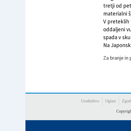
Vulkan bruha pepel in dim več sto metrov v zr
tretji od p
materialni š
V preteklih 
oddaljeni v
spada v sku
Na Japonske
Za branje in
Uredništvo
Oglasi
Zgod
Copyrig