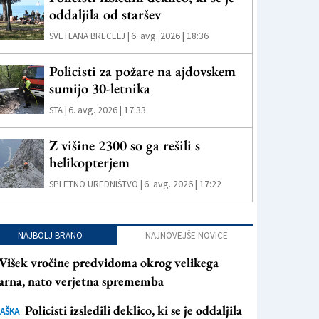
oddaljila od staršev
6. avg. 2026 | 18:36
SVETLANA BRECELJ |
Policisti za požare na ajdovskem
sumijo 30-letnika
6. avg. 2026 | 17:33
STA |
Z višine 2300 so ga rešili s
helikopterjem
6. avg. 2026 | 17:22
SPLETNO UREDNIŠTVO |
NAJBOLJ BRANO
NAJNOVEJŠE NOVICE
Višek vročine predvidoma okrog velikega
arna, nato verjetna sprememba
Policisti izsledili deklico, ki se je oddaljila
AŠKA