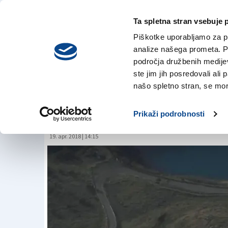
Ta spletna stran vsebuje 
VREME
četrtek,
DANES
Piškotke uporabljamo za pr
6. avgusta 2026
analize našega prometa. Po
področja družbenih medijev,
ste jim jih posredovali ali 
Vulkan bruha pepel
našo spletno stran, se mora
metrov v zrak
Prikaži podrobnosti
19. apr. 2018 | 14:15