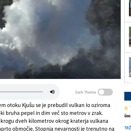
Dark Theme
m otoku Kjušu se je prebudil vulkan Io oziroma
ŠE
ki bruha pepel in dim več sto metrov v zrak.
šm
v krogu dveh kilometrov okrog kraterja vulkana
zaprto območje. Stopnja nevarnosti je trenutno na
TRŽ