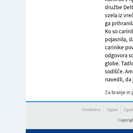
družbe Delt
vzela iz vre
ga prihranil
Ko so carini
pojasnila, d
carinike pov
odgovora so 
globe. Tadl
sodišče. Am
navedli, da 
Za branje in
Uredništvo
Oglasi
Zgod
Copyrig