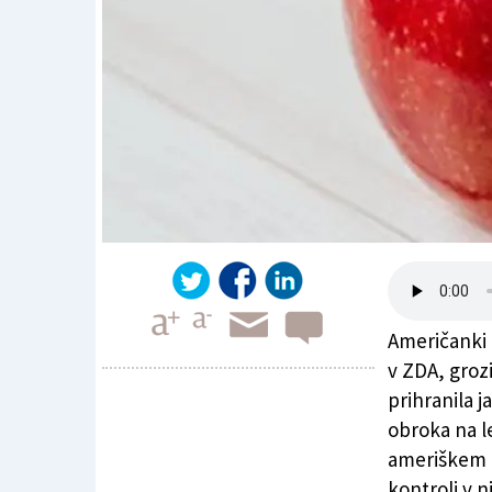
Američanki C
v ZDA, grozi
prihranila j
obroka na le
Zaradi jabolka 500 dolarjev globe
ameriškem M
kontroli v n