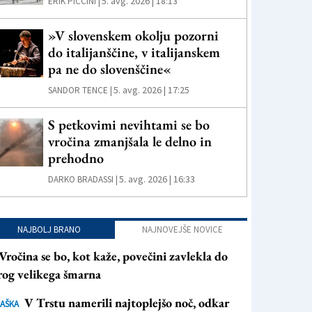
5. avg. 2026 | 18:13
ERIK PICCINI |
»V slovenskem okolju pozorni
do italijanščine, v italijanskem
pa ne do slovenščine«
5. avg. 2026 | 17:25
SANDOR TENCE |
S petkovimi nevihtami se bo
vročina zmanjšala le delno in
prehodno
5. avg. 2026 | 16:33
DARKO BRADASSI |
NAJBOLJ BRANO
NAJNOVEJŠE NOVICE
Vročina se bo, kot kaže, povečini zavlekla do
rog velikega šmarna
V Trstu namerili najtoplejšo noč, odkar
AŠKA