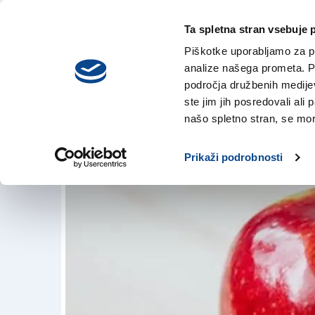
Ta spletna stran vsebuje 
VREME
četrtek,
DANES
Piškotke uporabljamo za pr
6. avgusta 2026
analize našega prometa. Po
področja družbenih medijev,
ste jim jih posredovali ali 
Zaradi jabolka 500
našo spletno stran, se mora
24. apr. 2018 | 12:00
Prikaži podrobnosti