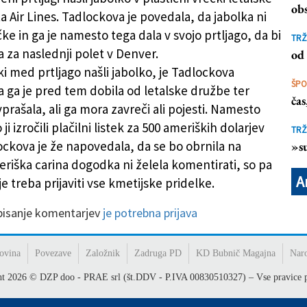
obs
a Air Lines. Tadlockova je povedala, da jabolka ni
čke in ga je namesto tega dala v svojo prtljago, da bi
TRŽ
a za naslednji polet v Denver.
od 
ki med prtljago našli jabolko, je Tadlockova
ŠP
a ga je pred tem dobila od letalske družbe ter
ča
prašala, ali ga mora zavreči ali pojesti. Namesto
ji izročili plačilni listek za 500 ameriških dolarjev
TRŽ
ockova je že napovedala, da se bo obrnila na
»su
eriška carina dogodka ni želela komentirati, so pa
A
je treba prijaviti vse kmetijske pridelke.
 pisanje komentarjev
je potrebna prijava
ovina
Povezave
Založnik
Zadruga PD
KD Bubnič Magajna
Nar
ht
2026
© DZP doo - PRAE srl (št.DDV - P.IVA 00830510327) – Vse pravice p