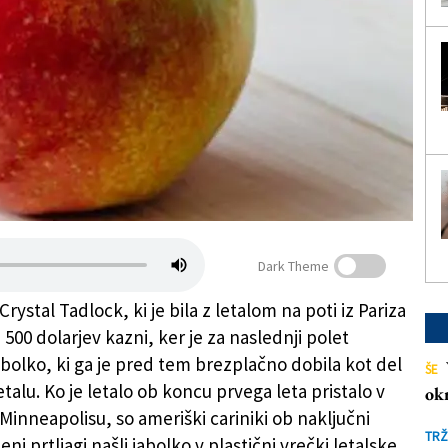
Dark Theme
rystal Tadlock, ki je bila z letalom na poti iz Pariza
 500 dolarjev kazni, ker je za naslednji polet
abolko, ki ga je pred tem brezplačno dobila kot del
ŠE
talu. Ko je letalo ob koncu prvega leta pristalo v
ok
inneapolisu, so ameriški cariniki ob naključni
TRŽ
jeni prtljagi našli jabolko v plastični vrečki letalske