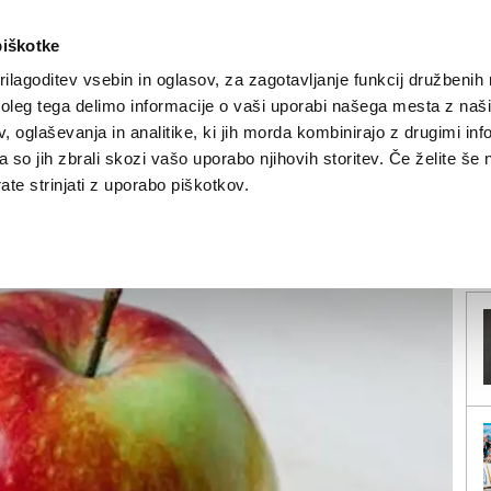
piškotke
ilagoditev vsebin in oglasov, za zagotavljanje funkcij družbenih 
leg tega delimo informacije o vaši uporabi našega mesta z našim
NOVICE
TRŽAŠKA
GORIŠKA
KULTURA
ŠPORT
ŠE
 oglaševanja in analitike, ki jih morda kombinirajo z drugimi inf
pa so jih zbrali skozi vašo uporabo njihovih storitev. Če želite še 
 dolarjev globe
te strinjati z uporabo piškotkov.
V