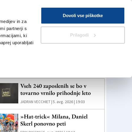
Prijava
Dovoli vse piškotke
medijev in za
Iskanje
V Kioskih
i partnerji s
Prilagodi
ormacijami, ki
naprej uporabljati
eč novic
Vseh 240 zaposlenih se bo v
tovarno vrnilo prihodnje leto
5. avg. 2026 | 19:03
JADRAN VECCHIET |
»Hat-trick« Milana, Daniel
Skerl ponovno peti