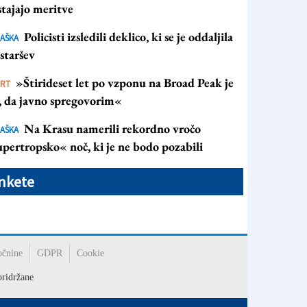
tajajo meritve
Policisti izsledili deklico, ki se je oddaljila
AŠKA
staršev
»Štirideset let po vzponu na Broad Peak je
ORT
s, da javno spregovorim«
Na Krasu namerili rekordno vročo
AŠKA
pertropsko« noč, ki je ne bodo pozabili
nkete
očnine
GDPR
Cookie
ridržane