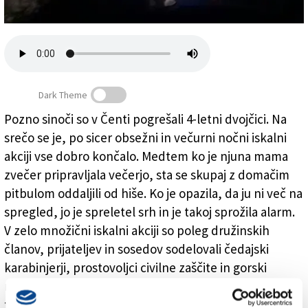
Založnik
Zadruga PD
Naročnine
Dark Theme
Pozno sinoči so v Čenti pogrešali 4-letni dvojčici. Na
srečo se je, po sicer obsežni in večurni nočni iskalni
Štiriletni dvojčici so našli v gozdu
akciji vse dobro končalo. Medtem ko je njuna mama
zvečer pripravljala večerjo, sta se skupaj z domačim
pitbulom oddaljili od hiše. Ko je opazila, da ju ni več na
spregled, jo je spreletel srh in je takoj sprožila alarm.
V zelo množični iskalni akciji so poleg družinskih
članov, prijateljev in sosedov sodelovali čedajski
karabinjerji, prostovoljci civilne zaščite in gorski
reševalci. Prispel je tudi vojaški helikopter s
termokamero.