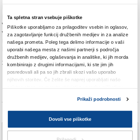
Prostovoljec ju je okrog 2. ure zjutraj našel v gozdu, na
poti, ki pelje v gorsko občino Montenars. Prehodili sta
Ta spletna stran vsebuje piškotke
več kilometrov in sta večkrat zgrešili cesto, da bi se
Piškotke uporabljamo za prilagoditev vsebin in oglasov,
vrnili. Z njima je bil pes.
za zagotavljanje funkcij družbenih medijev in za analize
Prepeljali so ju živi in zdravi domov, kjer ju je pozdravil
našega prometa. Poleg tega delimo informacije o vaši
bučen aplavz.
uporabi našega mesta z našimi partnerji s področja
družbenih medijev, oglaševanja in analitike, ki jih morda
Za branje in pisanje komentarjev
je potrebna prijava
kombinirajo z drugimi informacijami, ki ste jim jih
posredovali ali pa so jih zbrali skozi vašo uporabo
njihovih storitev. Če želite še naprej uporabljati našo
spletno stran, se morate strinjati z uporabo piškotkov.
Prikaži podrobnosti
Več novic
Dovoli vse piškotke
NŠK nudi potni list za spoznavanje Ivana Cankarja
Prilagodi