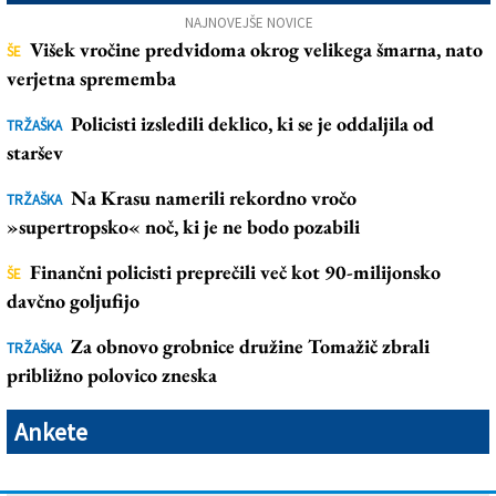
NAJNOVEJŠE NOVICE
Višek vročine predvidoma okrog velikega šmarna, nato
ŠE
verjetna sprememba
Policisti izsledili deklico, ki se je oddaljila od
TRŽAŠKA
staršev
Na Krasu namerili rekordno vročo
TRŽAŠKA
»supertropsko« noč, ki je ne bodo pozabili
Finančni policisti preprečili več kot 90-milijonsko
ŠE
davčno goljufijo
Za obnovo grobnice družine Tomažič zbrali
TRŽAŠKA
približno polovico zneska
Ankete