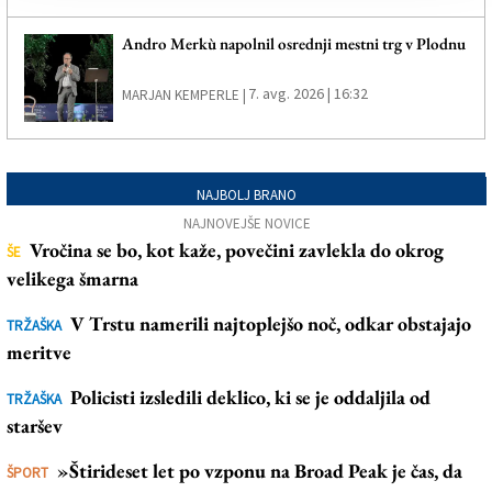
Andro Merkù napolnil osrednji mestni trg v Plodnu
7. avg. 2026 | 16:32
MARJAN KEMPERLE |
NAJBOLJ BRANO
NAJNOVEJŠE NOVICE
Vročina se bo, kot kaže, povečini zavlekla do okrog
ŠE
velikega šmarna
V Trstu namerili najtoplejšo noč, odkar obstajajo
TRŽAŠKA
meritve
Policisti izsledili deklico, ki se je oddaljila od
TRŽAŠKA
staršev
»Štirideset let po vzponu na Broad Peak je čas, da
ŠPORT