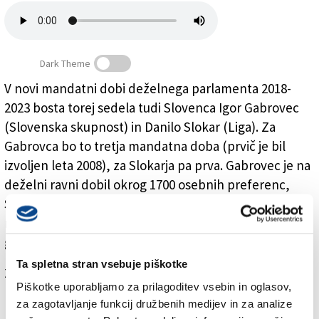
Založnik
Zadruga PD
Dark Theme
Naročnine
V novi mandatni dobi deželnega parlamenta 2018-
2023 bosta torej sedela tudi Slovenca Igor Gabrovec
Gabrovec in Slokar
(Slovenska skupnost) in Danilo Slokar (Liga). Za
Gabrovca bo to tretja mandatna doba (prvič je bil
izvoljen leta 2008), za Slokarja pa prva. Gabrovec je na
deželni ravni dobil okrog 1700 osebnih preferenc,
Slokar, ki je izvolitev pričakal v bolnišnici (doživel je
resno operacijo na srcu) pa na Tržaškem 691 osebnih
glasov.
Ta spletna stran vsebuje piškotke
Za branje in pisanje komentarjev
je potrebna prijava
Piškotke uporabljamo za prilagoditev vsebin in oglasov,
za zagotavljanje funkcij družbenih medijev in za analize