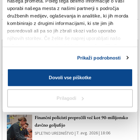
našega prometa. Poleg tega delimo informacije o vaši
uporabi našega mesta z našimi partnerji s področja
družbenih medijev, oglaševanja in analitike, ki jih morda
kombinirajo z drugimi informacijami, ki ste jim jih
posredovali ali pa so jih zbrali skozi vašo uporabo
Več novic
njihovih storitev. Če želite še naprej uporabljati našo
spletno stran, se morate strinjati z uporabo piškotkov.
Poletno. Svobodno. Brezplačno.
Prikaži podrobnosti
7. avg. 2026 | 8:00
SPLETNO UREDNIŠTVO |
Dovoli vse piškotke
Tržaški klub Pallacanestro Trieste z novim
perspektivnim dvometrašem
7. avg. 2026 | 19:22
Prilagodi
SPLETNO UREDNIŠTVO |
Finančni policisti preprečili več kot 90-milijonsko
davčno goljufijo
7. avg. 2026 | 18:06
SPLETNO UREDNIŠTVO |