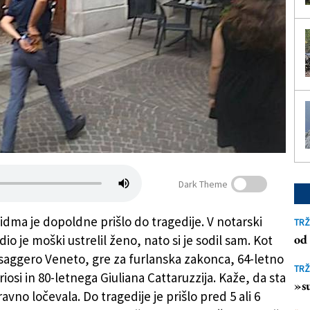
Dark Theme
idma je dopoldne prišlo do tragedije. V notarski
TRŽ
od 
io je moški ustrelil ženo, nato si je sodil sam. Kot
aggero Veneto, gre za furlanska zakonca, 64-letno
TRŽ
iosi in 80-letnega Giuliana Cattaruzzija. Kaže, da sta
»su
avno ločevala. Do tragedije je prišlo pred 5 ali 6