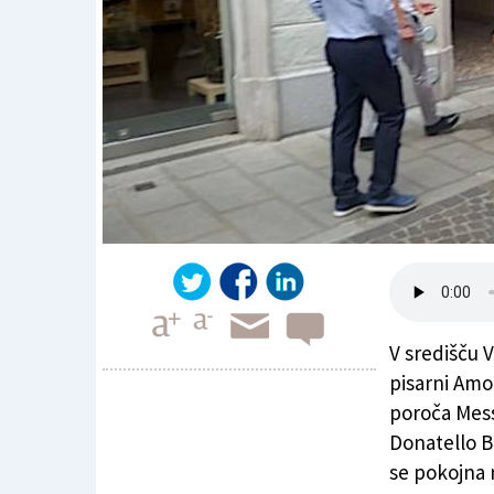
V središču V
pisarni Amod
poroča Mess
Donatello Br
Tragedija v središču Vidma
se pokojna r