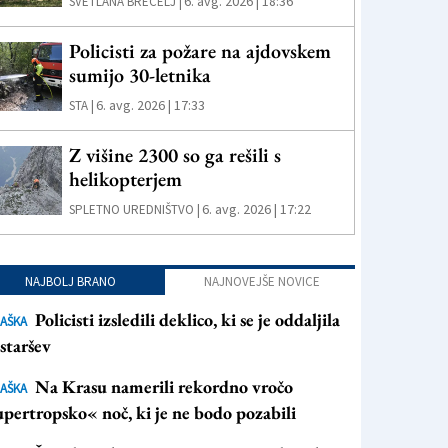
6. avg. 2026 | 18:36
SVETLANA BRECELJ |
Policisti za požare na ajdovskem
sumijo 30-letnika
6. avg. 2026 | 17:33
STA |
Z višine 2300 so ga rešili s
helikopterjem
6. avg. 2026 | 17:22
SPLETNO UREDNIŠTVO |
NAJBOLJ BRANO
NAJNOVEJŠE NOVICE
Policisti izsledili deklico, ki se je oddaljila
AŠKA
staršev
Na Krasu namerili rekordno vročo
AŠKA
pertropsko« noč, ki je ne bodo pozabili