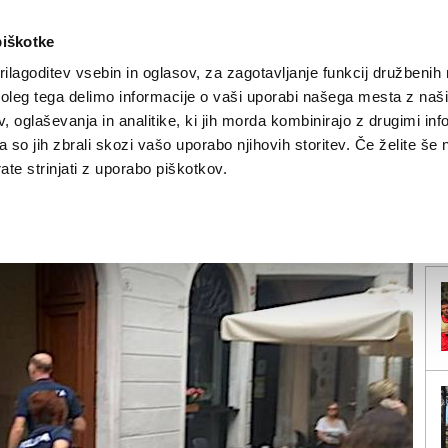
piškotke
ilagoditev vsebin in oglasov, za zagotavljanje funkcij družbenih 
leg tega delimo informacije o vaši uporabi našega mesta z našim
NOVICE
TRŽAŠKA
GORIŠKA
KULTURA
ŠPORT
ŠE
 oglaševanja in analitike, ki jih morda kombinirajo z drugimi inf
pa so jih zbrali skozi vašo uporabo njihovih storitev. Če želite še 
ču Vidma
te strinjati z uporabo piškotkov.
V