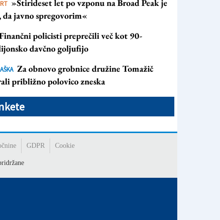
»Štirideset let po vzponu na Broad Peak je
ORT
s, da javno spregovorim«
Finančni policisti preprečili več kot 90-
ijonsko davčno goljufijo
Za obnovo grobnice družine Tomažič
AŠKA
ali približno polovico zneska
nkete
očnine
GDPR
Cookie
ridržane