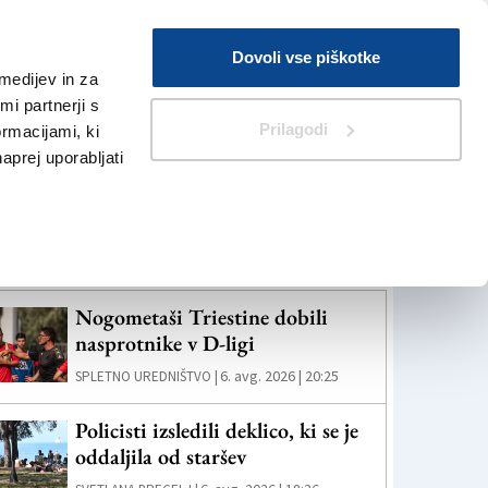
Prijava
Dovoli vse piškotke
medijev in za
Iskanje
V Kioskih
i partnerji s
Prilagodi
ormacijami, ki
naprej uporabljati
eč novic
Nogometaši Triestine dobili
nasprotnike v D-ligi
6. avg. 2026 | 20:25
SPLETNO UREDNIŠTVO |
Policisti izsledili deklico, ki se je
oddaljila od staršev