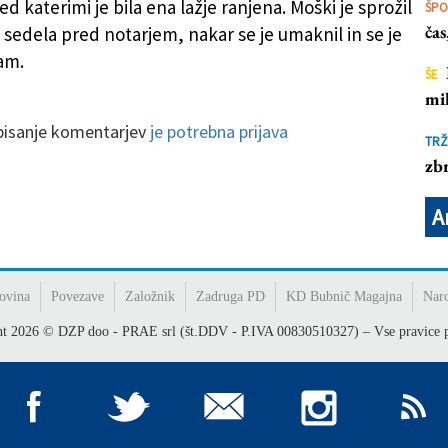
 katerimi je bila ena lažje ranjena. Moški je sprožil
ŠP
ča
a sedela pred notarjem, nakar se je umaknil in se je
sam.
ŠE
mil
 pisanje komentarjev
je potrebna prijava
TRŽ
zbr
A
ovina
Povezave
Založnik
Zadruga PD
KD Bubnič Magajna
Nar
ht
2026
© DZP doo - PRAE srl (št.DDV - P.IVA 00830510327) – Vse pravice p