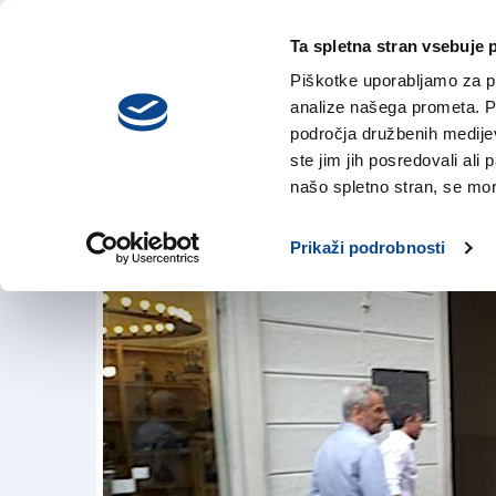
Ta spletna stran vsebuje 
VREME
četrtek,
DANES
Piškotke uporabljamo za pr
6. avgusta 2026
analize našega prometa. Po
področja družbenih medijev,
ste jim jih posredovali ali 
Tragedija v središ
našo spletno stran, se mora
13. jun. 2018 | 11:36
Prikaži podrobnosti