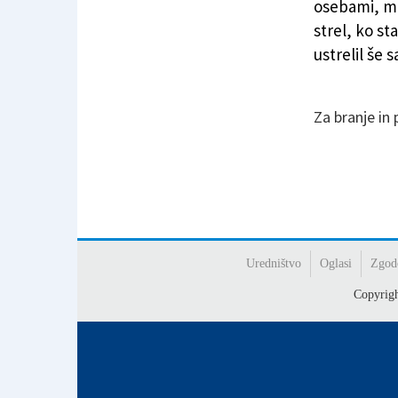
osebami, med
strel, ko st
ustrelil še 
Za branje in
Uredništvo
Oglasi
Zgod
Copyrig