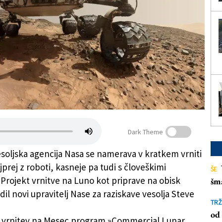
Dark Theme
soljska agencija Nasa se namerava v kratkem vrniti
prej z roboti, kasneje pa tudi s človeškimi
ŠE
Projekt vrnitve na Luno kot priprave na obisk
šm
il novi upravitelj Nase za raziskave vesolja Steve
TRŽ
od 
a vrnitev na Mesec program »Commercial Lunar