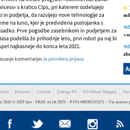
vicess« s kratico Clps, pri katerem sodelujejo
ŠE
 in podjetja, da razvijejo nove tehnologije za
mil
me na luno, kjer je predvidena postojanka s
TRŽ
osadko. Prve pogodbe zasebnikom in podjetjem za
»su
Nasa podelila že prihodnje leto, prvi robot pa naj bi
spel najkasneje do konca leta 2021.
TRŽ
zbr
 pisanje komentarjev
je potrebna prijava
A
ovina
Povezave
Založnik
Zadruga PD
KD Bubnič Magajna
Nar
ht
2026
© DZP doo - PRAE srl (št.DDV - P.IVA 00830510327) – Vse pravice p