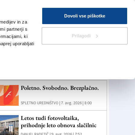
Prijava
Dovoli vse piškotke
medijev in za
Iskanje
V Kioskih
i partnerji s
Prilagodi
ormacijami, ki
naprej uporabljati
eč novic
Poletno. Svobodno. Brezplačno.
7. avg. 2026 | 8:00
SPLETNO UREDNIŠTVO |
Letos tudi fotovoltaika,
prihodnje leto obnova slačilnic
9. avg. 2026 | 7:52
DANJEL RADETIČ |