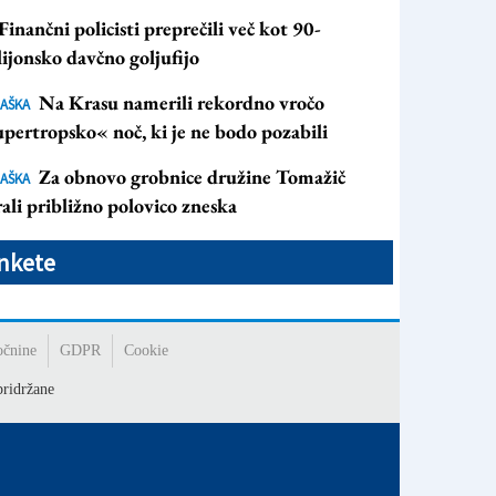
Finančni policisti preprečili več kot 90-
ijonsko davčno goljufijo
Na Krasu namerili rekordno vročo
AŠKA
pertropsko« noč, ki je ne bodo pozabili
Za obnovo grobnice družine Tomažič
AŠKA
ali približno polovico zneska
nkete
očnine
GDPR
Cookie
ridržane