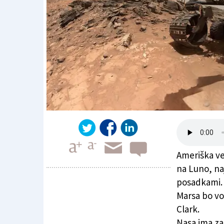
Ameriška ve
na Luno, naj
posadkami. 
Marsa bo vod
Nasa namerava spet na Luno
Clark.
Nasa ima z