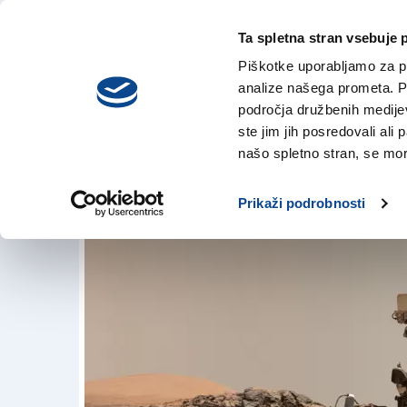
Ta spletna stran vsebuje 
VREME
nedelja,
DANES
Piškotke uporabljamo za pr
9. avgusta 2026
analize našega prometa. Po
področja družbenih medijev,
ste jim jih posredovali ali 
Nasa namerava spe
našo spletno stran, se mora
13. jun. 2018 | 19:44
Prikaži podrobnosti