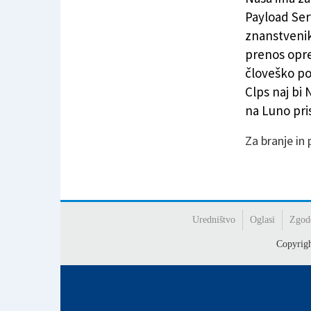
Payload Ser
znanstveniki
prenos opre
človeško p
Clps naj bi 
na Luno pri
Za branje in
Uredništvo
Oglasi
Zgod
Copyrig