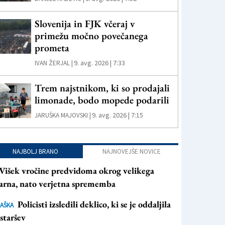
Slovenija in FJK včeraj v
primežu močno povečanega
prometa
9. avg. 2026 | 7:33
IVAN ŽERJAL |
Trem najstnikom, ki so prodajali
limonade, bodo mopede podarili
9. avg. 2026 | 7:15
JARUŠKA MAJOVSKI |
NAJBOLJ BRANO
NAJNOVEJŠE NOVICE
Višek vročine predvidoma okrog velikega
arna, nato verjetna sprememba
Policisti izsledili deklico, ki se je oddaljila
AŠKA
staršev