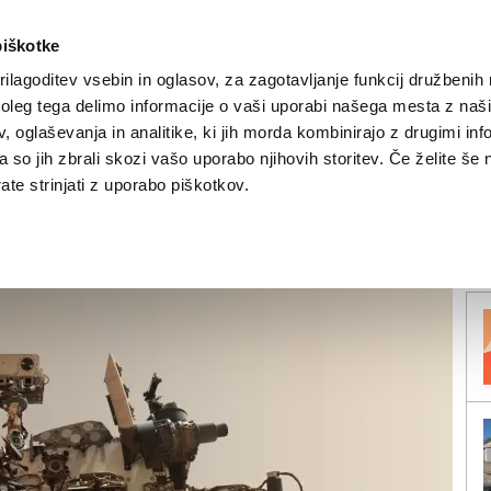
piškotke
ilagoditev vsebin in oglasov, za zagotavljanje funkcij družbenih 
leg tega delimo informacije o vaši uporabi našega mesta z našim
NOVICE
TRŽAŠKA
GORIŠKA
KULTURA
ŠPORT
ŠE
 oglaševanja in analitike, ki jih morda kombinirajo z drugimi inf
pa so jih zbrali skozi vašo uporabo njihovih storitev. Če želite še 
t na Luno
te strinjati z uporabo piškotkov.
V