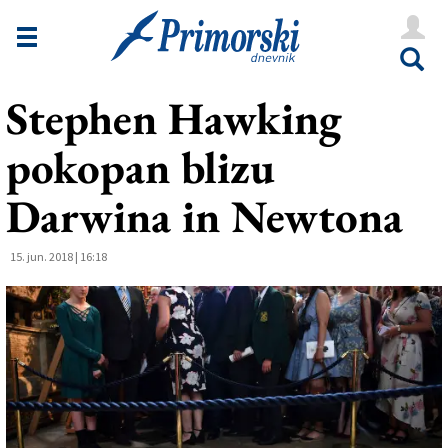
Novice
Tržaška
Stephen Hawking
Goriška
pokopan blizu
Kultura
Šport
Darwina in Newtona
Še
15. jun. 2018 | 16:18
Vreme
V Kioskih
Uredništvo
Oglasi