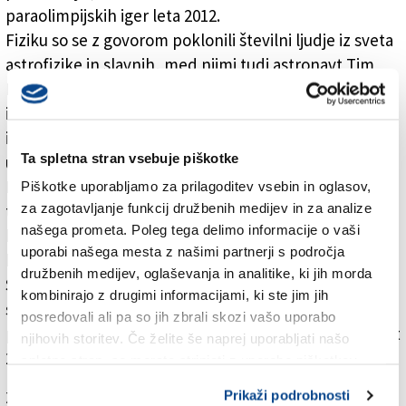
paraolimpijskih iger leta 2012.
Fiziku so se z govorom poklonili številni ljudje iz sveta
astrofizike in slavnih, med njimi tudi astronavt Tim
Peake, astronom Martin Rees, Hawkingov sodelavec
in Nobelov nagrajenec Kip Throne ter tudi britanski
igralec Benedict Cumberbatch, ki je Hawkinga
Ta spletna stran vsebuje piškotke
upodobil v istoimenski drami.
Poleg tega so posebno povabilo na pogreb prejeli tudi
Piškotke uporabljamo za prilagoditev vsebin in oglasov,
za zagotavljanje funkcij družbenih medijev in za analize
trije študenti univerze Cheltenham, ki so - tako kot je
našega prometa. Poleg tega delimo informacije o vaši
bil Hawking - tudi sami priklenjeni na voziček in za
uporabi našega mesta z našimi partnerji s področja
komuniciranje uporabljajo elektronsko napravo.
družbenih medijev, oglaševanja in analitike, ki jih morda
Slovesnosti se je udeležilo okoli tisoč navadnih
kombinirajo z drugimi informacijami, ki ste jim jih
smrtnikov, ki so se za to posebno priložnost
posredovali ali pa so jih zbrali skozi vašo uporabo
potegovali na žrebu, na katerega se je prijavilo več kot
njihovih storitev. Če želite še naprej uporabljati našo
25.000 ljudi.
spletno stran, se morate strinjati z uporabo piškotkov.
Za branje in pisanje komentarjev
je potrebna prijava
Prikaži podrobnosti