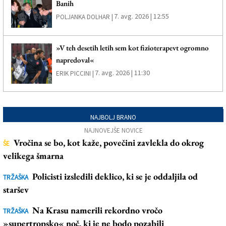
Banih
7. avg. 2026 | 12:55
POLJANKA DOLHAR |
»V teh desetih letih sem kot fizioterapevt ogromno
napredoval«
7. avg. 2026 | 11:30
ERIK PICCINI |
NAJBOLJ BRANO
NAJNOVEJŠE NOVICE
Vročina se bo, kot kaže, povečini zavlekla do okrog
ŠE
velikega šmarna
Policisti izsledili deklico, ki se je oddaljila od
TRŽAŠKA
staršev
Na Krasu namerili rekordno vročo
TRŽAŠKA
»supertropsko« noč, ki je ne bodo pozabili