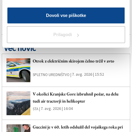
Dovoli vse piškotke
Prilagodi
Več novic
Otrok z električnim skirojem čelno trčil v avto
7. avg. 2026 | 15:52
SPLETNO UREDNIŠTVO |
V okolici Kranjske Gore izbruhnil požar, na delu
tudi air tractorji in helikopter
7. avg. 2026 | 16:04
STA |
Guccini je v 60. letih odslužil del vojaškega roka pri