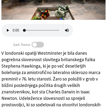
Založnik
Zadruga PD
Naročnine
Dark Theme
V londonski opatiji Westminster je bila danes
pogrebna slovesnost slovitega britanskega fizika
Stephen Hawking pokopan blizu Darwina in Newtona
Stephena Hawkinga, ki je po več desetletjih
bolehanja za amiotrofično lateralno sklerozo marca
preminil v 76. letu starosti. Žaro so položili v grob v
bližini poslednjega počitka drugih velikih
znanstvenikov, kot sta Charles Darwin in Isaac
Newton. Udeležence slovesnosti so sprejeli
prostovoljci, ki so sodelovali na otvoritvi londonskih