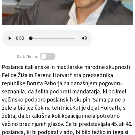
Založnik
Zadruga PD
Naročnine
Dark Theme
Poslanca italijanske in madžarske narodne skupnosti
Poslanca narodnih skupnosti ne bosta jeziček na
Felice Žiža in Ferenc Horvath sta predsednika
tehtnici
republike Boruta Pahorja na današnjem pogovoru
seznanila, da želita podpreti mandatarja, ki bo imel
večinsko podporo poslanskih skupin. Sama pa ne bi
želela biti jeziček na tehtnici.Kot je dejal Horvath, si
želita, da bi kakršna koli koalicija imela potrebno
večino brez njunih glasov. Če bi predstavljala 45. ali 46.
poslanca, ki bi podpiral vlado, bi bilo težko in tega si