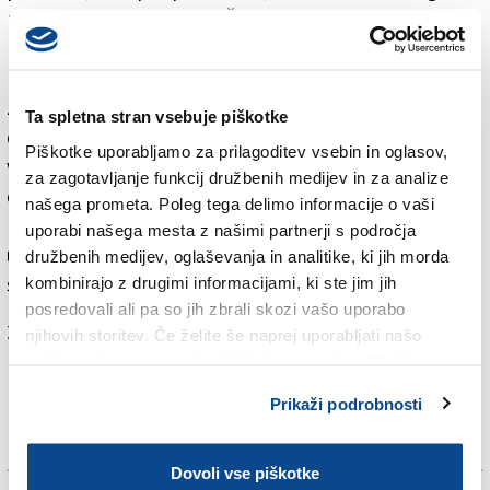
ne bi želela, je dejal tudi Žiža in dodal, da se bodo v
primeru takšne situacije morali pogovarjati in videti,
kakšne so možnosti in kakšen riziko to predstavlja.
Žiža je pojasnil, da se ne želita politično opredeliti in
Ta spletna stran vsebuje piškotke
da bosta sodelovala s koalicijo in vlado, ki bo prevzela
Piškotke uporabljamo za prilagoditev vsebin in oglasov,
vodenje naše države za dobrobit vseh državljank in
za zagotavljanje funkcij družbenih medijev in za analize
državljanov. Pričakujeta pa, da bosta predsednik
našega prometa. Poleg tega delimo informacije o vaši
bodoče vlade in koalicija podpirala uresničevanje v
uporabi našega mesta z našimi partnerji s področja
ustavi in zakonih zagotovljenih pravic narodnih
družbenih medijev, oglaševanja in analitike, ki jih morda
skupnosti.
kombinirajo z drugimi informacijami, ki ste jim jih
posredovali ali pa so jih zbrali skozi vašo uporabo
Za branje in pisanje komentarjev
je potrebna prijava
njihovih storitev. Če želite še naprej uporabljati našo
spletno stran, se morate strinjati z uporabo piškotkov.
Prikaži podrobnosti
Dovoli vse piškotke