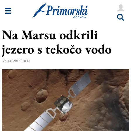
Novice
Tržaška
Na Marsu odkrili
Goriška
jezero s tekočo vodo
Kultura
Šport
25. jul. 2018 | 18:15
Še
Vreme
V Kioskih
Uredništvo
Oglasi