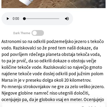
Založnik
Zadruga PD
Naročnine
Dark Theme
Astronomi so na odkrili podzemeljsko jezero s tekočo
vodo. Raziskovalci so že pred tem našli dokaze, da
Na Marsu odkrili jezero s tekočo vodo
pod površjem rdečega planeta obstaja tekoča voda,
to pa je prvič, da so odkrili dokaze o obstoju večje
količine tekoče vode. Raziskovalci so največjo gmoto
najdene tekoče vode doslej odkrili pod južnim polom
Marsa in je v preseku dolga okoli 20 kilometrov.
Po mnenju strokovnjakov ne gre za zelo veliko jezero.
Njegove globine namreč niso utegnili določiti,
ocenjujejo pa, da je globoko vsaj en meter. Ocenjujejo
pa, da gre za neverjeten rezultat, ki kaže, da tekoča