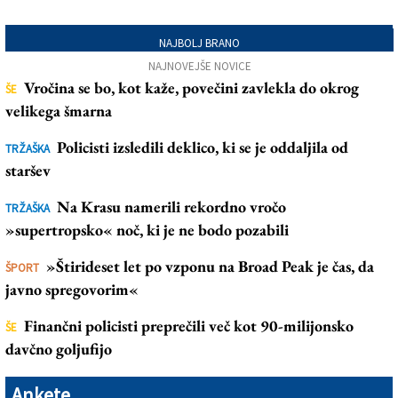
NAJBOLJ BRANO
NAJNOVEJŠE NOVICE
Vročina se bo, kot kaže, povečini zavlekla do okrog
ŠE
velikega šmarna
Policisti izsledili deklico, ki se je oddaljila od
TRŽAŠKA
staršev
Na Krasu namerili rekordno vročo
TRŽAŠKA
»supertropsko« noč, ki je ne bodo pozabili
»Štirideset let po vzponu na Broad Peak je čas, da
ŠPORT
javno spregovorim«
Finančni policisti preprečili več kot 90-milijonsko
ŠE
davčno goljufijo
Ankete