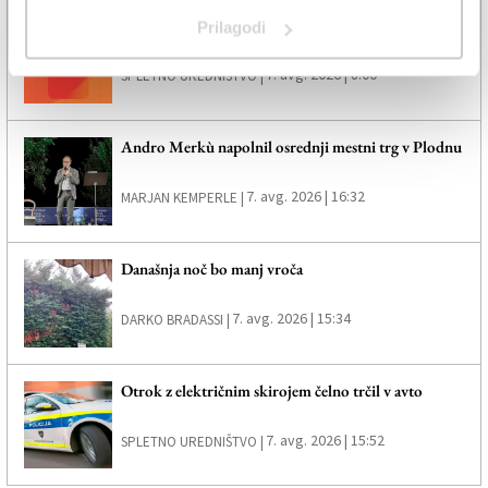
Poletno. Svobodno. Brezplačno.
Prilagodi
7. avg. 2026 | 8:00
SPLETNO UREDNIŠTVO |
Andro Merkù napolnil osrednji mestni trg v Plodnu
7. avg. 2026 | 16:32
MARJAN KEMPERLE |
Današnja noč bo manj vroča
7. avg. 2026 | 15:34
DARKO BRADASSI |
Otrok z električnim skirojem čelno trčil v avto
7. avg. 2026 | 15:52
SPLETNO UREDNIŠTVO |