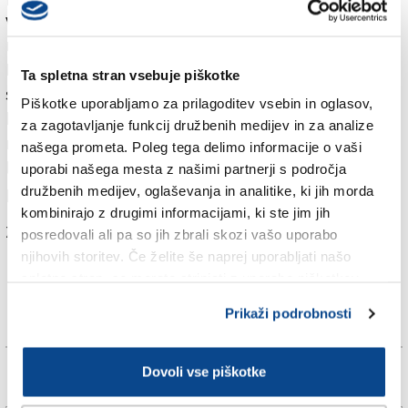
voda na Marsu ni le začasen pojav, temveč stalnica, ki
nudi pogoje za življenje za daljše časovno obdobje.
Kot kaže, pa voda v jezeru ni pitna. Jezero je namreč
Ta spletna stran vsebuje piškotke
skrito približno 1,5 kilometra pod ledeno površino v
Piškotke uporabljamo za prilagoditev vsebin in oglasov,
krutem okolju ter je polno marsovskih soli in
za zagotavljanje funkcij družbenih medijev in za analize
mineralov. Njegova temperatura je najverjetneje pod
našega prometa. Poleg tega delimo informacije o vaši
lediščem, toda je voda v tekočem stanju zaradi
uporabi našega mesta z našimi partnerji s področja
prisotnosti magnezija, kalcija in natrija.
družbenih medijev, oglaševanja in analitike, ki jih morda
kombinirajo z drugimi informacijami, ki ste jim jih
Za branje in pisanje komentarjev
je potrebna prijava
posredovali ali pa so jih zbrali skozi vašo uporabo
njihovih storitev. Če želite še naprej uporabljati našo
spletno stran, se morate strinjati z uporabo piškotkov.
Prikaži podrobnosti
Dovoli vse piškotke
Več novic