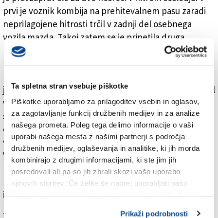
prvi je voznik kombija na prehitevalnem pasu zaradi
neprilagojene hitrosti trčil v zadnji del osebnega
vozila mazda. Takoj zatem se je pripetila druga
nesreča. Ko sta berlingo in chevrolet zmanjševala
hitrost, da bi se izognila posledicam prve nesreče, je
po prehitevalnem pasu za njima pripeljal avtobus, ki
Ta spletna stran vsebuje piškotke
je zaradi neprilagojene hitrosti trčil najprej v zadnji del
Piškotke uporabljamo za prilagoditev vsebin in oglasov,
vozila chevrolet, nato v berlingo. Trčenje je bilo
za zagotavljanje funkcij družbenih medijev in za analize
silovito. Obe vozili je močno odbilo, eno v varnostno
našega prometa. Poleg tega delimo informacije o vaši
ograjo, drugo izven cestišča. Chevrolet je pri tem trčil
uporabi našega mesta z našimi partnerji s področja
v kombi, ki je bil udeležen v prvi nesreči.
družbenih medijev, oglaševanja in analitike, ki jih morda
Vozniku kombija, 51-letniku z okolice Maribora, ki je
kombinirajo z drugimi informacijami, ki ste jim jih
povzročil prvo nesrečo sledi plačilni nalog zaradi
posredovali ali pa so jih zbrali skozi vašo uporabo
neprilagojene hitrosti, 57-letnemu vozniku avtobusa
njihovih storitev. Če želite še naprej uporabljati našo
iz Žužemberka pa kazenska ovadba.
spletno stran, se morate strinjati z uporabo piškotkov.
Prikaži podrobnosti
Za branje in pisanje komentarjev
je potrebna prijava