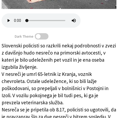
Založnik
Zadruga PD
Naročnine
Dark Theme
Slovenski policisti so razkrili nekaj podrobnosti v zvezi
z davišnjo hudo nesrečo na primorski avtocesti, v
Policisti so razkrili podrobnosti
kateri je bilo udeleženih pet vozil in je ena oseba
izgubila življenje.
V nesreči je umrl 65-letnik iz Kranja, voznik
chevroleta. Ostale udeležence, ki so bili lažje
poškodovani, so prepeljali v bolnišnici v Postojni in
Izoli. V vozilu pokojnega je bil tudi pes, ki ga je
prevzela veterinarska služba.
Nesreča se je pripetila ob 8.17, policisti so ugotovili, da
je pravzaprav šlo za dve nesreči v hitrem sosledju. V