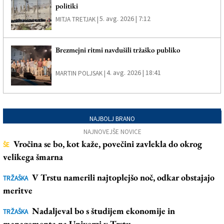
politiki
5. avg. 2026 | 7:12
MITJA TRETJAK |
Brezmejni ritmi navdušili tržaško publiko
4. avg. 2026 | 18:41
MARTIN POLJSAK |
NAJBOLJ BRANO
NAJNOVEJŠE NOVICE
Vročina se bo, kot kaže, povečini zavlekla do okrog
ŠE
velikega šmarna
V Trstu namerili najtoplejšo noč, odkar obstajajo
TRŽAŠKA
meritve
Nadaljeval bo s študijem ekonomije in
TRŽAŠKA
managementa na Univerzi v Trstu