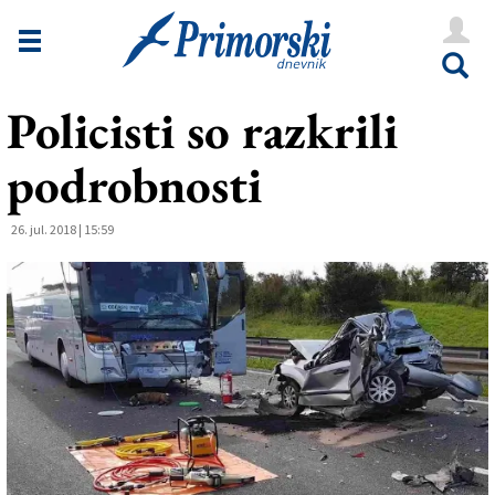
Novice
Tržaška
Policisti so razkrili
Goriška
podrobnosti
Kultura
Šport
26. jul. 2018 | 15:59
Še
Vreme
V Kioskih
Uredništvo
Oglasi