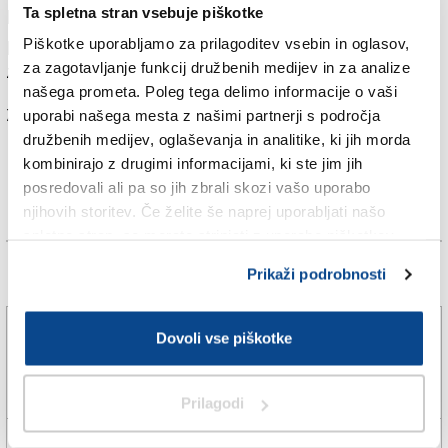
Ta spletna stran vsebuje piškotke
ki se vali v zrak ter zažgane avtomobile na bližnjem
parkirišču. Avtocesta je v vse smeri zaprta za promet,
Piškotke uporabljamo za prilagoditev vsebin in oglasov,
za zagotavljanje funkcij družbenih medijev in za analize
zaprtih je tudi nekaj drugih bližnjih cest.
našega prometa. Poleg tega delimo informacije o vaši
Za branje in pisanje komentarjev
je potrebna prijava
uporabi našega mesta z našimi partnerji s področja
družbenih medijev, oglaševanja in analitike, ki jih morda
kombinirajo z drugimi informacijami, ki ste jim jih
posredovali ali pa so jih zbrali skozi vašo uporabo
njihovih storitev. Če želite še naprej uporabljati našo
spletno stran, se morate strinjati z uporabo piškotkov.
Prikaži podrobnosti
Več novic
Soča pri sotočju z Vipavo poponoma presahnila
Dovoli vse piškotke
(VIDEO)
7. avg. 2026 | 10:16
DANJEL RADETIČ |
Prilagodi
Na Krasu namerili rekordno vročo »supertropsko«