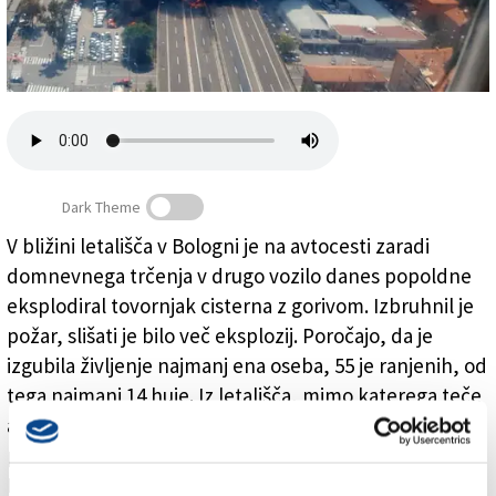
Založnik
Zadruga PD
Naročnine
Dark Theme
V bližini letališča v Bologni je na avtocesti zaradi
domnevnega trčenja v drugo vozilo danes popoldne
Huda prometna nesreča na avtocesti pri Bologni
eksplodiral tovornjak cisterna z gorivom. Izbruhnil je
požar, slišati je bilo več eksplozij. Poročajo, da je
izgubila življenje najmanj ena oseba, 55 je ranjenih, od
tega najmanj 14 huje. Iz letališča, mimo katerega teče
avtocesta, so sporočili, da nesreča ne ovira letalskega
prometa.
Na fotografijah in videoposnetkih se vidi črn gost dim,