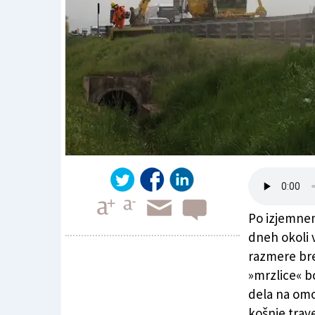
Po izjemnem
dneh okoli 
razmere bre
»mrzlice« b
Nočno zaprtje avtoceste A4
dela na omoč
košnje trav