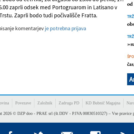
od 
5.00 zaprli odsek med Portogruarom in Latisano v
Trstu. Zaprli bodo tudi počivališče Fratta.
TRŽ
obs
 pisanje komentarjev
je potrebna prijava
TRŽ
»su
ŠP
ča
A
ovina
Povezave
Založnik
Zadruga PD
KD Bubnič Magajna
Nar
ht
2026
© DZP doo - PRAE srl (št.DDV - P.IVA 00830510327) – Vse pravice p