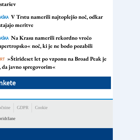
staršev
V Trstu namerili najtoplejšo noč, odkar
AŠKA
tajajo meritve
Na Krasu namerili rekordno vročo
AŠKA
pertropsko« noč, ki je ne bodo pozabili
»Štirideset let po vzponu na Broad Peak je
ORT
s, da javno spregovorim«
nkete
očnine
GDPR
Cookie
ridržane