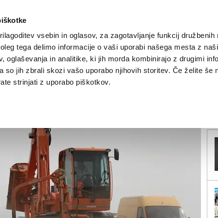
piškotke
ilagoditev vsebin in oglasov, za zagotavljanje funkcij družbenih 
leg tega delimo informacije o vaši uporabi našega mesta z našim
NOVICE
TRŽAŠKA
GORIŠKA
KULTURA
ŠPORT
ŠE
 oglaševanja in analitike, ki jih morda kombinirajo z drugimi inf
pa so jih zbrali skozi vašo uporabo njihovih storitev. Če želite še 
oceste A4
te strinjati z uporabo piškotkov.
V