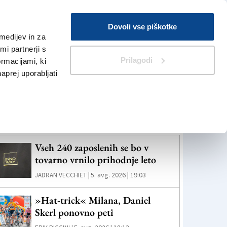
Prijava
Dovoli vse piškotke
medijev in za
Iskanje
V Kioskih
i partnerji s
Prilagodi
ormacijami, ki
naprej uporabljati
eč novic
Vseh 240 zaposlenih se bo v
tovarno vrnilo prihodnje leto
5. avg. 2026 | 19:03
JADRAN VECCHIET |
»Hat-trick« Milana, Daniel
Skerl ponovno peti