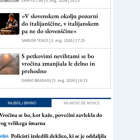
5. avg. 2026 | 18:13
ERIK PICCINI |
»V slovenskem okolju pozorni
do italijanščine, v italijanskem
pa ne do slovenščine«
5. avg. 2026 | 17:25
SANDOR TENCE |
S petkovimi nevihtami se bo
vročina zmanjšala le delno in
prehodno
5. avg. 2026 | 16:33
DARKO BRADASSI |
NAJBOLJ BRANO
NAJNOVEJŠE NOVICE
Vročina se bo, kot kaže, povečini zavlekla do
rog velikega šmarna
Policisti izsledili deklico, ki se je oddaljila
AŠKA