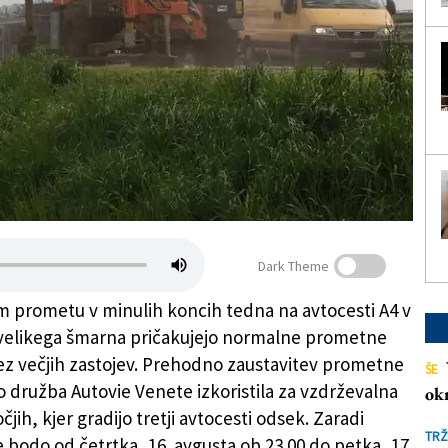
Dark Theme
 prometu v minulih koncih tedna na avtocesti A4 v
velikega šmarna pričakujejo normalne prometne
z večjih zastojev. Prehodno zaustavitev prometne
ŠE
o družba Autovie Venete izkoristila za vzdrževalna
ok
jih, kjer gradijo tretji avtocesti odsek. Zaradi
TRŽ
e bodo od četrtka, 16. avgusta ob 23.00 do petka, 17.