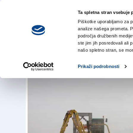
Ta spletna stran vsebuje 
VREME
četrtek,
DANES
Piškotke uporabljamo za pr
6. avgusta 2026
analize našega prometa. Po
področja družbenih medijev,
ste jim jih posredovali ali 
Nočno zaprtje avt
našo spletno stran, se mora
13. avg. 2018 | 16:25
Prikaži podrobnosti