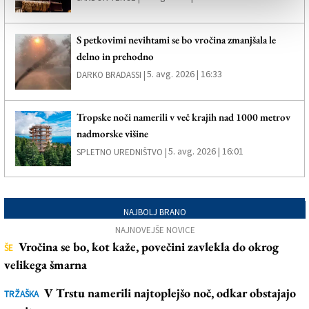
S petkovimi nevihtami se bo vročina zmanjšala le
delno in prehodno
5. avg. 2026 | 16:33
DARKO BRADASSI |
Tropske noči namerili v več krajih nad 1000 metrov
nadmorske višine
5. avg. 2026 | 16:01
SPLETNO UREDNIŠTVO |
NAJBOLJ BRANO
NAJNOVEJŠE NOVICE
Vročina se bo, kot kaže, povečini zavlekla do okrog
ŠE
velikega šmarna
V Trstu namerili najtoplejšo noč, odkar obstajajo
TRŽAŠKA