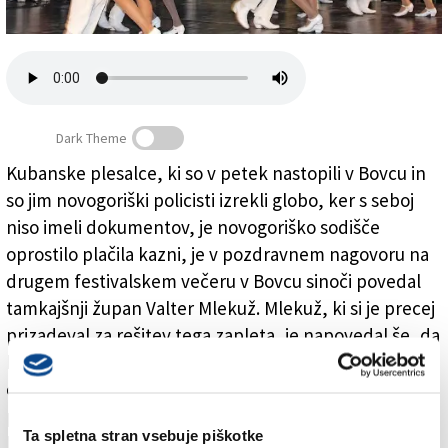
Založnik
Zadruga PD
Naročnine
Dark Theme
Kubanske plesalce, ki so v petek nastopili v Bovcu in
so jim novogoriški policisti izrekli globo, ker s seboj
Sodnik oprostil Kubance
niso imeli dokumentov, je novogoriško sodišče
oprostilo plačila kazni, je v pozdravnem nagovoru na
drugem festivalskem večeru v Bovcu sinoči povedal
tamkajšnji župan Valter Mlekuž. Mlekuž, ki si je precej
prizadeval za rešitev tega zapleta, je napovedal še, da
bo danes sam prevzel dokumente, ki jih je do
odločitve sodišča zadržala policija, in jim jih dostavil
pred zaključnim večerom Festivala src v Italiji. Tako
Ta spletna stran vsebuje piškotke
bodo lahko mladi kubanski plesalci jutri odpotovali