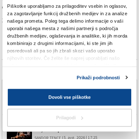
Piškotke uporabljamo za prilagoditev vsebin in oglasov,
domov, kot so načrtovali.
za zagotavljanje funkcij družbenih medijev in za analize
Za branje in pisanje komentarjev
je potrebna prijava
našega prometa. Poleg tega delimo informacije o vaši
uporabi našega mesta z našimi partnerji s področja
družbenih medijev, oglaševanja in analitike, ki jih morda
kombinirajo z drugimi informacijami, ki ste jim jih
posredovali ali pa so jih zbrali skozi vašo uporabo
njihovih storitev. Če želite še naprej uporabljati našo
spletno stran, se morate strinjati z uporabo piškotkov.
Več novic
Prikaži podrobnosti
»Hat-trick« Milana, Daniel Skerl ponovno peti
Dovoli vse piškotke
5. avg. 2026 | 18:13
ERIK PICCINI |
Prilagodi
»V slovenskem okolju pozorni do italijanščine, v
italijanskem pa ne do slovenščine«
5. avg. 2026 | 17:25
SANDOR TENCE |