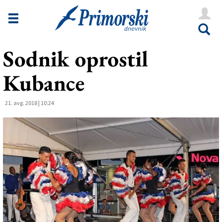
Novice
Tržaška
Sodnik oprostil
Goriška
Kubance
Kultura
Šport
21. avg. 2018 | 10:24
Še
Vreme
V Kioskih
Uredništvo
Oglasi