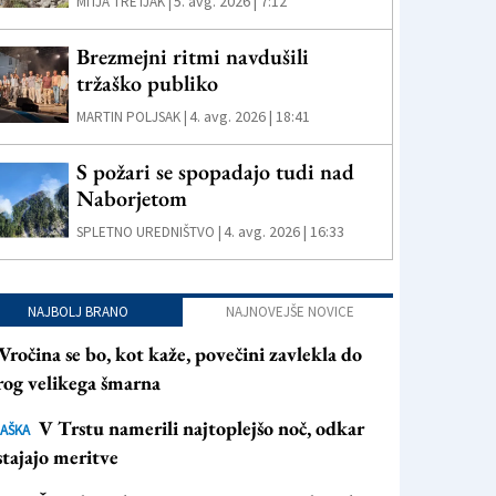
5. avg. 2026 | 7:12
MITJA TRETJAK |
Brezmejni ritmi navdušili
tržaško publiko
4. avg. 2026 | 18:41
MARTIN POLJSAK |
S požari se spopadajo tudi nad
Naborjetom
4. avg. 2026 | 16:33
SPLETNO UREDNIŠTVO |
NAJBOLJ BRANO
NAJNOVEJŠE NOVICE
Vročina se bo, kot kaže, povečini zavlekla do
rog velikega šmarna
V Trstu namerili najtoplejšo noč, odkar
AŠKA
tajajo meritve