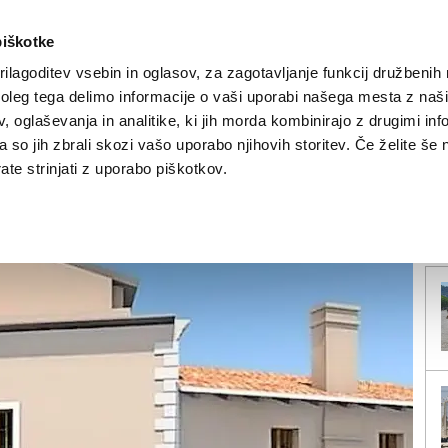
piškotke
ilagoditev vsebin in oglasov, za zagotavljanje funkcij družbenih 
leg tega delimo informacije o vaši uporabi našega mesta z našim
NOVICE
TRŽAŠKA
GORIŠKA
KULTURA
ŠPORT
ŠE
 oglaševanja in analitike, ki jih morda kombinirajo z drugimi inf
pa so jih zbrali skozi vašo uporabo njihovih storitev. Če želite še 
Istri
te strinjati z uporabo piškotkov.
V