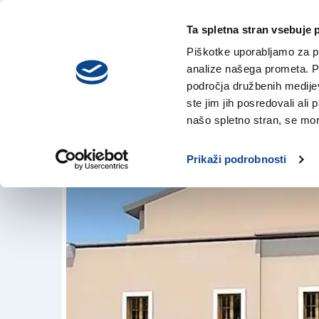
Ta spletna stran vsebuje 
VREME
sreda,
DANES
Piškotke uporabljamo za pr
5. avgusta 2026
analize našega prometa. Po
področja družbenih medijev,
ste jim jih posredovali ali 
Muzej Italijanov v 
našo spletno stran, se mora
4. sep. 2018 | 9:58
Prikaži podrobnosti