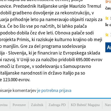
ŠP
ovice. Predsednik Italijanske unije Maurizio Tremul
ča
 dobili gradbeno dovoljenje za rekonstrukcijo, v
uarja prihodnje leto pa nameravajo objaviti razpis za
ŠE
le
alca. Če bo šlo vse po načrtih, bi lahko palača
podobo dobila čez dve leti. Obnova palače sodi
ŠE
projekta Primis, ki raziskuje kulturno krajino ob meji
o manjšin. Gre za del programa sodelovanja
A
lija - Slovenija, ki je financiran iz Evropskega sklada
i razvoj. V Uniji so za naložbo pridobili 695.000 evrov
moči iz Evrope, v sodelovanju s Samoupravno
talijanske narodnosti in državo Italijo pa so
e 123.000 evrov.
 pisanje komentarjev
je potrebna prijava
ovina
Povezave
Založnik
Zadruga PD
KD Bubnič Magajna
Nar