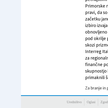
Primorske n
pravi, da so
začetku jan
izbiro izvaj
obnovljeno 
pod okrilje 
skozi prizm
Interreg Ita
za regionaln
finančne po
skupnostjo i
primaknili š
Za branje in
Uredništvo
Oglasi
Zgod