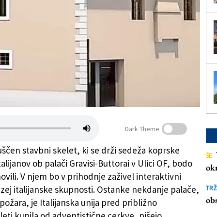
Dark Theme
uščen stavbni skelet, ki se drži sedeža koprske
ŠE
alijanov ob palači Gravisi-Buttorai v Ulici OF, bodo
ok
vili. V njem bo v prihodnje zaživel interaktivni
uzej italijanske skupnosti. Ostanke nekdanje palače,
TRŽ
obs
ožara, je Italijanska unija pred približno
leti kupila od adventistične cerkve, pišejo