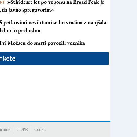
»Štirideset let po vzponu na Broad Peak je
ORT
s, da javno spregovorim«
S petkovimi nevihtami se bo vročina zmanjšala
 delno in prehodno
Pri Možacu do smrti povozili voznika
nkete
očnine
GDPR
Cookie