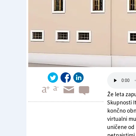
Že leta zap
Skupnosti It
končno obno
virtualni m
Muzej Italijanov v Istri
uničene od p
petnajstimi 