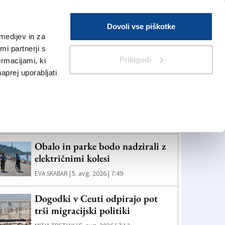
Prijava
Dovoli vse piškotke
medijev in za
Iskanje
V Kioskih
i partnerji s
Prilagodi
ormacijami, ki
naprej uporabljati
eč novic
Obalo in parke bodo nadzirali z
električnimi kolesi
5. avg. 2026 | 7:49
EVA SKABAR |
Dogodki v Ceuti odpirajo pot
trši migracijski politiki