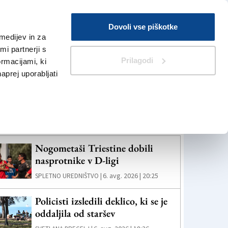
Prijava
Dovoli vse piškotke
medijev in za
Iskanje
V Kioskih
i partnerji s
Prilagodi
ormacijami, ki
naprej uporabljati
eč novic
Nogometaši Triestine dobili
nasprotnike v D-ligi
6. avg. 2026 | 20:25
SPLETNO UREDNIŠTVO |
Policisti izsledili deklico, ki se je
oddaljila od staršev