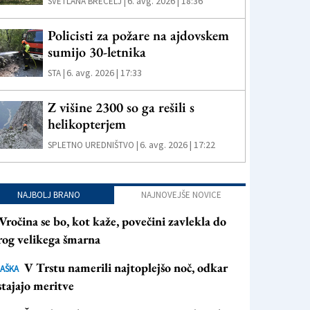
6. avg. 2026 | 18:36
SVETLANA BRECELJ |
Policisti za požare na ajdovskem
sumijo 30-letnika
6. avg. 2026 | 17:33
STA |
Z višine 2300 so ga rešili s
helikopterjem
6. avg. 2026 | 17:22
SPLETNO UREDNIŠTVO |
NAJBOLJ BRANO
NAJNOVEJŠE NOVICE
Vročina se bo, kot kaže, povečini zavlekla do
rog velikega šmarna
V Trstu namerili najtoplejšo noč, odkar
AŠKA
tajajo meritve