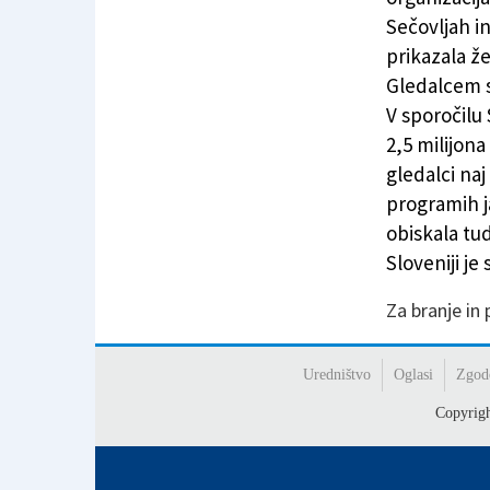
Sečovljah i
prikazala ž
Gledalcem so
V sporočilu
2,5 milijona
gledalci naj
programih j
obiskala tu
Sloveniji je
Za branje in
Uredništvo
Oglasi
Zgod
Copyrig