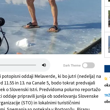
Dark Theme
ki potopisni oddaji Melaverde, ki bo jutri (nedelja) na
ŠE
 11.55 in 13. na Canale 5, bodo tokrat predvajali
ok
vek o Slovenski Istri. Predvidoma polurno reportažo
ci oddaje pripravili junija ob sodelovanju Slovenske
TRŽ
obs
rganizacije (STO) in lokalnimi turističnimi
ami. Snemanja so potekala v Portorožu, Piranu,