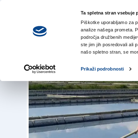
Ta spletna stran vsebuje 
VREME
četrtek,
DANES
Piškotke uporabljamo za pr
6. avgusta 2026
analize našega prometa. Po
področja družbenih medijev,
ste jim jih posredovali ali 
Slovenska Istra na
našo spletno stran, se mora
28. sep. 2018 | 19:01
Prikaži podrobnosti