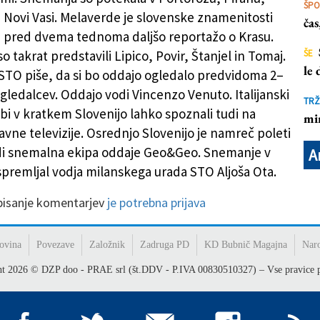
ŠP
n Novi Vasi. Melaverde je slovenske znamenitosti
ča
e pred dvema tednoma daljšo reportažo o Krasu.
 takrat predstavili Lipico, Povir, Štanjel in Tomaj.
ŠE
le
 STO piše, da si bo oddajo ogledalo predvidoma 2–
 gledalcev. Oddajo vodi Vincenzo Venuto. Italijanski
TRŽ
 bi v kratkem Slovenijo lahko spoznali tudi na
mi
avne televizije. Osrednjo Slovenijo je namreč poleti
di snemalna ekipa oddaje Geo&Geo. Snemanje v
A
 spremljal vodja milanskega urada STO Aljoša Ota.
 pisanje komentarjev
je potrebna prijava
ovina
Povezave
Založnik
Zadruga PD
KD Bubnič Magajna
Nar
ht
2026
© DZP doo - PRAE srl (št.DDV - P.IVA 00830510327) – Vse pravice p