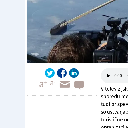
V televizijs
sporedu med
tudi prispe
so ustvarjal
Slovenska Istra na Canale 5
turistične o
organizacij