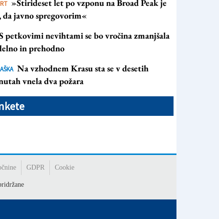
»Štirideset let po vzponu na Broad Peak je
ORT
s, da javno spregovorim«
S petkovimi nevihtami se bo vročina zmanjšala
 delno in prehodno
Na vzhodnem Krasu sta se v desetih
AŠKA
nutah vnela dva požara
nkete
očnine
GDPR
Cookie
ridržane