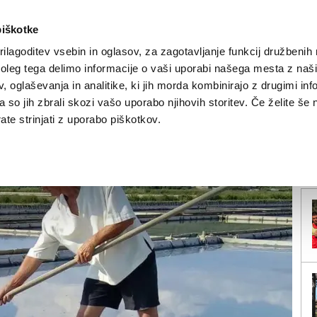
piškotke
ilagoditev vsebin in oglasov, za zagotavljanje funkcij družbenih 
leg tega delimo informacije o vaši uporabi našega mesta z našim
NOVICE
TRŽAŠKA
GORIŠKA
KULTURA
ŠPORT
ŠE
 oglaševanja in analitike, ki jih morda kombinirajo z drugimi inf
pa so jih zbrali skozi vašo uporabo njihovih storitev. Če želite še 
 Canale 5
te strinjati z uporabo piškotkov.
V