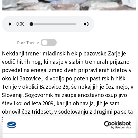
Založnik
Zadruga PD
Naročnine
Dark Theme
Nekdanji trener mladinskih ekip bazovske Zarje je
vodič hitrih nog, ki nas je v slabih treh urah prijazno
V gozdu se skrivajo (pastirske) hiše
povedel na enega izmed dveh pripravljenih izletov v
okolici Bazovice, ki vodijo po poteh pastirskih hišk.
Teh je v okolici Bazovice 25, še nekaj jih je čez mejo, v
Sloveniji. Sogovornik mi zaupa enostavno osupljivo
številko: od leta 2009, kar jih obnavlja, jih je sam
obnovil čez trideset, v sodelovanju z drugimi pa se ta
številka povzpne do 40.
Za svoje požrtvovalno delo je prejel ne samo številne
prošnje za vodenje in predajo svojega znanja, ampak