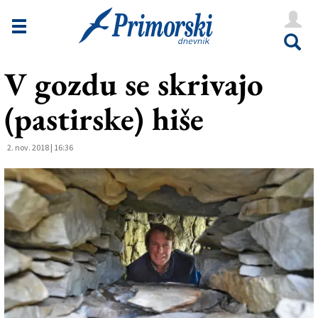
Novice
Tržaška
V gozdu se skrivajo
Goriška
(pastirske) hiše
Kultura
Šport
2. nov. 2018 | 16:36
Še
Vreme
V Kioskih
Uredništvo
Oglasi