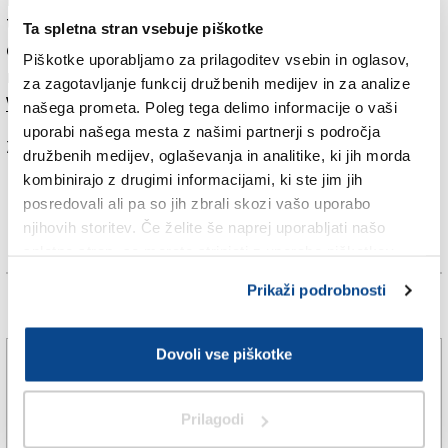
tudi priznanje občine Sežana leta 2016 za pomembno
Ta spletna stran vsebuje piškotke
delo, s katerim skrbi za ohranjanje kulturne dediščine
Piškotke uporabljamo za prilagoditev vsebin in oglasov,
na obeh straneh meje.
za zagotavljanje funkcij družbenih medijev in za analize
Več v današnjem (sobotnem) Primorskem dnevniku.
našega prometa. Poleg tega delimo informacije o vaši
uporabi našega mesta z našimi partnerji s področja
Za branje in pisanje komentarjev
je potrebna prijava
družbenih medijev, oglaševanja in analitike, ki jih morda
kombinirajo z drugimi informacijami, ki ste jim jih
posredovali ali pa so jih zbrali skozi vašo uporabo
njihovih storitev. Če želite še naprej uporabljati našo
spletno stran, se morate strinjati z uporabo piškotkov.
Prikaži podrobnosti
Več novic
Dovoli vse piškotke
Vseh 240 zaposlenih se bo v tovarno vrnilo
prihodnje leto
5. avg. 2026 | 19:03
JADRAN VECCHIET |
Prilagodi