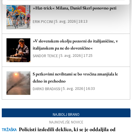
»Hat-trick« Milana, Daniel Skerl ponovno peti
5. avg. 2026 | 18:13
ERIK PICCINI |
»V slovenskem okolju pozorni do italijanščine, v
italijanskem pa ne do slovenščine«
5. avg. 2026 | 17:25
SANDOR TENCE |
S petkovimi nevihtami se bo vročina zmanjšala le
delno in prehodno
5. avg. 2026 | 16:33
DARKO BRADASSI |
NAJBOLJ BRANO
NAJNOVEJŠE NOVICE
Policisti izsledili deklico, ki se je oddaljila od
TRŽAŠKA