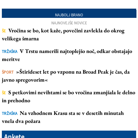
NAJBOLJ BRANO
NAJNOVEJŠE NOVICE
Vročina se bo, kot kaže, povečini zavlekla do okrog
ŠE
velikega šmarna
V Trstu namerili najtoplejšo noč, odkar obstajajo
TRŽAŠKA
meritve
»Štirideset let po vzponu na Broad Peak je čas, da
ŠPORT
javno spregovorim«
S petkovimi nevihtami se bo vročina zmanjšala le delno
ŠE
in prehodno
Na vzhodnem Krasu sta se v desetih minutah
TRŽAŠKA
vnela dva požara
Ankete