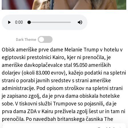
Založnik
Zadruga PD
Naročnine
Dark Theme
Obisk ameriške prve dame Melanie Trump v hotelu v
egiptovski prestolnici Kairo, kjer ni prenočila, je
Melania, koliko jih staneš ...
ameriške davkoplačevalce stal 95.050 ameriških
dolarjev (okoli 83.000 evrov), kažejo podatki na spletni
strani o porabi javnih sredstev s strani ameriške
administracije. Pod opisom stroškov na spletni strani
je zapisano zgolj, da je prva dama obiskala hotelske
sobe. V tiskovni službi Trumpove so pojasnili, da je
prva dama ZDA v Kairu preživela zgolj šest ur in tam ni
prenočila. Po navedbah britanskega časnika The
Independent so verjetno večino denarja porabili za