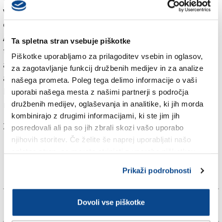
varovanje in osebje. Ameriška prva dama je v začetku
oktobra z obiskom Egipta zaključila svojo turnejo po
Afriki, prvo samostojno pot v tujino. S stroškom za
Ta spletna stran vsebuje piškotke
tamkajšnji hotel je presegla celo znesek 77.345
Piškotke uporabljamo za prilagoditev vsebin in oglasov,
ameriških dolarjev (okoli 68.000 evrov), ki ga je
za zagotavljanje funkcij družbenih medijev in za analize
ameriška vlada porabila za dve nočitvi predsednika
našega prometa. Poleg tega delimo informacije o vaši
Donalda Trumpa in več njegovih sodelavcev na
uporabi našega mesta z našimi partnerji s področja
njegovem posestvu za golf na Škotskem julija letos.
družbenih medijev, oglaševanja in analitike, ki jih morda
kombinirajo z drugimi informacijami, ki ste jim jih
Za branje in pisanje komentarjev
je potrebna prijava
posredovali ali pa so jih zbrali skozi vašo uporabo
njihovih storitev. Če želite še naprej uporabljati našo
spletno stran, se morate strinjati z uporabo piškotkov.
Prikaži podrobnosti
Dovoli vse piškotke
Več novic