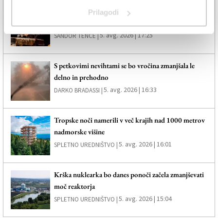
»V slovenskem okolju pozorni do italijanščine, v
Prilagodi
italijanskem pa ne do slovenščine«
5. avg. 2026 | 17:25
SANDOR TENCE |
S petkovimi nevihtami se bo vročina zmanjšala le
delno in prehodno
5. avg. 2026 | 16:33
DARKO BRADASSI |
Tropske noči namerili v več krajih nad 1000 metrov
nadmorske višine
5. avg. 2026 | 16:01
SPLETNO UREDNIŠTVO |
Krška nuklearka bo danes ponoči začela zmanjševati
moč reaktorja
5. avg. 2026 | 15:04
SPLETNO UREDNIŠTVO |