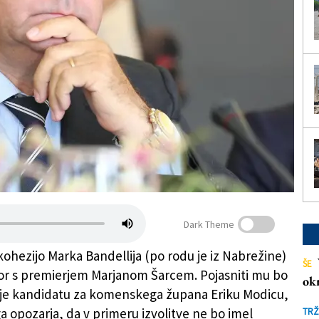
Dark Theme
kohezijo Marka Bandellija (po rodu je iz Nabrežine)
ŠE
r s premierjem Marjanom Šarcem. Pojasniti mu bo
ok
je kandidatu za komenskega župana Eriku Modicu,
a opozarja, da v primeru izvolitve ne bo imel
TRŽ