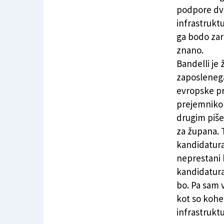
Bandelli na prepihu zaradi spornega sporočila
podpore dve
infrastruktu
ga bodo zar
znano.
Bandelli je
zaposlenega
evropske pr
prejemniko
drugim piše:
za župana. T
kandidatura
neprestani b
kandidatura
bo. Pa sam
kot so kohe
infrastrukt