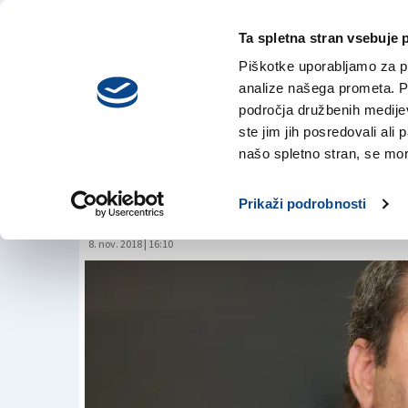
Ta spletna stran vsebuje 
VREME
sreda,
DANES
Piškotke uporabljamo za pr
5. avgusta 2026
analize našega prometa. Po
področja družbenih medijev,
ste jim jih posredovali ali 
Bandelli na prepih
našo spletno stran, se mora
sporočila
Prikaži podrobnosti
8. nov. 2018 | 16:10