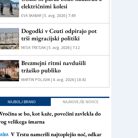
električnimi kolesi
5. avg. 2026 | 7:49
EVA SKABAR |
Dogodki v Ceuti odpirajo pot
trši migracijski politiki
5. avg. 2026 | 7:12
MITJA TRETJAK |
Brezmejni ritmi navdušili
tržaško publiko
4. avg. 2026 | 18:41
MARTIN POLJSAK |
NAJBOLJ BRANO
NAJNOVEJŠE NOVICE
Vročina se bo, kot kaže, povečini zavlekla do
rog velikega šmarna
V Trstu namerili najtoplejšo noč, odkar
AŠKA