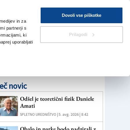
Prijava
Dovoli vse piškotke
medijev in za
Iskanje
V Kioskih
i partnerji s
Prilagodi
ormacijami, ki
naprej uporabljati
eč novic
Odšel je teoretični fizik Daniele
Amati
5. avg. 2026 | 8:42
SPLETNO UREDNIŠTVO |
Obalo in parke bodo nadzirali z