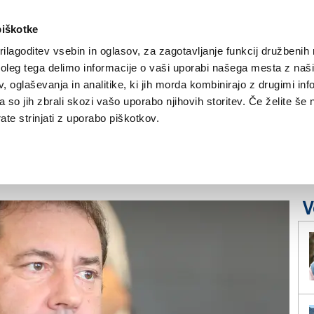
piškotke
ilagoditev vsebin in oglasov, za zagotavljanje funkcij družbenih 
leg tega delimo informacije o vaši uporabi našega mesta z našim
NOVICE
TRŽAŠKA
GORIŠKA
KULTURA
ŠPORT
ŠE
 oglaševanja in analitike, ki jih morda kombinirajo z drugimi inf
pa so jih zbrali skozi vašo uporabo njihovih storitev. Če želite še 
u zaradi spornega
te strinjati z uporabo piškotkov.
V