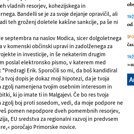
obs
h vladnih resorjev, kohezijskega in
rnega. Bandelli se je za svoje dejanje opravičil, ali
TRŽ
adi teh groženj doletele kakšne sankcije, pa še ni
od 
 že septembra na naslov Modica, sicer dolgoletnega
ŠP
ča
 v komenski občinski upravi in zadolženega za
ojekte in investicije, in še nekaterim drugim
TRŽ
m poslal elektronsko pismo, v katerem med
»su
 “Predragi Erik. Sporočili so mi, da boš kandidiral
a tvoj dopis je dokaz moji hipotezi, da je tvoja
A
 zgolj namenjena tvojim osebnim interesom in
itki, ki jo imate ti in Malgajevi. Če bo res tvoja
 zgolj boj proti sosedom, vedi, da moje podpore ne
 veš pomen nepodpore dveh pomembnih resorjev,
zija, EU sredstva za regionalni razvoj in predvsem
ure,« poročajo Primorske novice.