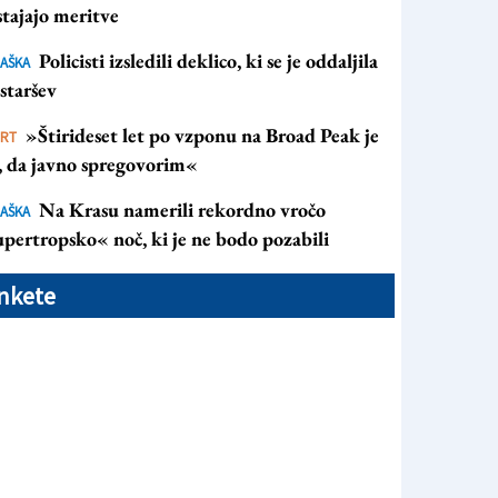
tajajo meritve
Policisti izsledili deklico, ki se je oddaljila
AŠKA
staršev
»Štirideset let po vzponu na Broad Peak je
ORT
s, da javno spregovorim«
Na Krasu namerili rekordno vročo
AŠKA
pertropsko« noč, ki je ne bodo pozabili
nkete