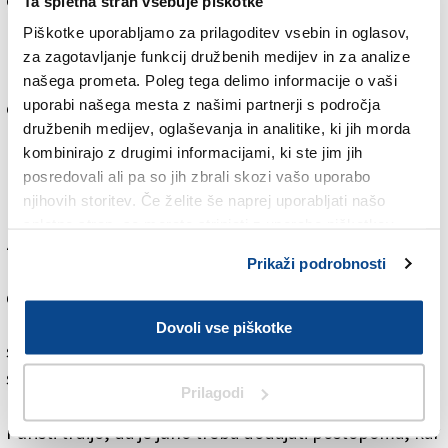
en šampinjon
Ta spletna stran vsebuje piškotke
pol zelene paprike
Piškotke uporabljamo za prilagoditev vsebin in oglasov,
pol stebla zelene
za zagotavljanje funkcij družbenih medijev in za analize
maslo
našega prometa. Poleg tega delimo informacije o vaši
uporabi našega mesta z našimi partnerji s področja
olivno olje
družbenih medijev, oglaševanja in analitike, ki jih morda
parmezan
kombinirajo z drugimi informacijami, ki ste jim jih
kokošjo juho (tudi iz kocke)
posredovali ali pa so jih zbrali skozi vašo uporabo
pol kozarca suhega belega vina.
njihovih storitev. Če želite še naprej uporabljati našo
spletno stran, se morate strinjati z uporabo piškotkov.
Zelenjavo narežemo na drobne kockice in jo nekaj
Prikaži podrobnosti
minut pražimo na olivnem olju. Ko je por posteklenel,
dodamo riž in pustimo, da se dobro prepoji z
maščobo, nakar ga zalijemo z vinom in pustimo, da
Dovoli vse piškotke
slednje izpari. Zelenjava se nikakor ne sme razkuhati,
saj jo moramo čutiti pod zobmi. Ko je vino izparelo,
Prilagodi
prilijemo vrelo juho.
Puristi trdijo, da je juho treba dodajati postopoma, kar