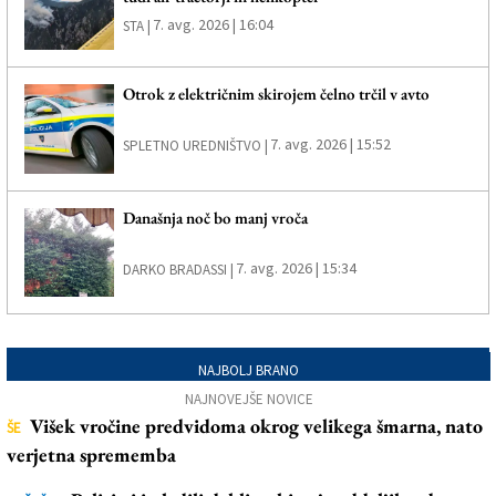
7. avg. 2026 | 16:04
STA |
Otrok z električnim skirojem čelno trčil v avto
7. avg. 2026 | 15:52
SPLETNO UREDNIŠTVO |
Današnja noč bo manj vroča
7. avg. 2026 | 15:34
DARKO BRADASSI |
NAJBOLJ BRANO
NAJNOVEJŠE NOVICE
Višek vročine predvidoma okrog velikega šmarna, nato
ŠE
verjetna sprememba