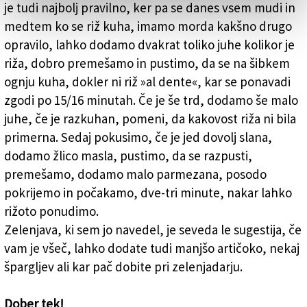
je tudi najbolj pravilno, ker pa se danes vsem mudi in
medtem ko se riž kuha, imamo morda kakšno drugo
opravilo, lahko dodamo dvakrat toliko juhe kolikor je
riža, dobro premešamo in pustimo, da se na šibkem
ognju kuha, dokler ni riž »al dente«, kar se ponavadi
zgodi po 15/16 minutah. Če je še trd, dodamo še malo
juhe, če je razkuhan, pomeni, da kakovost riža ni bila
primerna. Sedaj pokusimo, če je jed dovolj slana,
dodamo žlico masla, pustimo, da se razpusti,
premešamo, dodamo malo parmezana, posodo
pokrijemo in počakamo, dve-tri minute, nakar lahko
rižoto ponudimo.
Zelenjava, ki sem jo navedel, je seveda le sugestija, če
vam je všeč, lahko dodate tudi manjšo artičoko, nekaj
špargljev ali kar pač dobite pri zelenjadarju.
Dober tek!