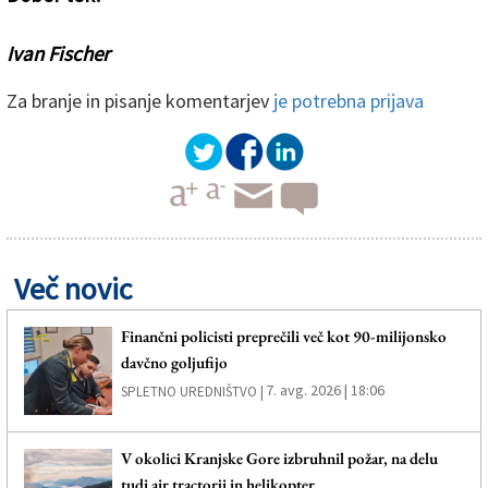
Ivan Fischer
Za branje in pisanje komentarjev
je potrebna prijava
Več novic
Finančni policisti preprečili več kot 90-milijonsko
davčno goljufijo
7. avg. 2026 | 18:06
SPLETNO UREDNIŠTVO |
V okolici Kranjske Gore izbruhnil požar, na delu
tudi air tractorji in helikopter