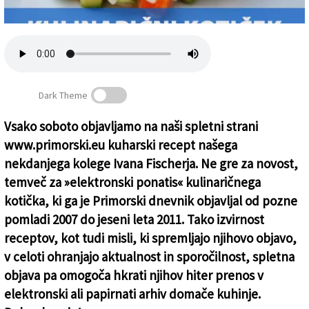
Založnik
Zadruga PD
Naročnine
Dark Theme
Vsako soboto objavljamo na naši spletni strani
www.primorski.eu kuharski recept našega
Kulinarični kotiček (24)
nekdanjega kolege Ivana Fischerja. Ne gre za novost,
temveč za »elektronski ponatis« kulinaričnega
kotička, ki ga je Primorski dnevnik objavljal od pozne
pomladi 2007 do jeseni leta 2011. Tako izvirnost
receptov, kot tudi misli, ki spremljajo njihovo objavo,
v celoti ohranjajo aktualnost in sporočilnost, spletna
objava pa omogoča hkrati njihov hiter prenos v
elektronski ali papirnati arhiv domače kuhinje.