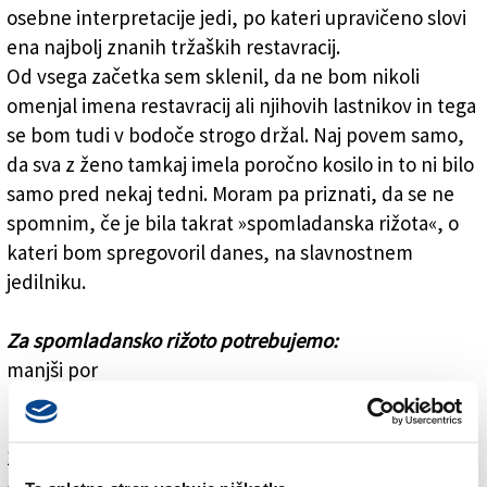
osebne interpretacije jedi, po kateri upravičeno slovi
ena najbolj znanih tržaških restavracij.
Od vsega začetka sem sklenil, da ne bom nikoli
omenjal imena restavracij ali njihovih lastnikov in tega
se bom tudi v bodoče strogo držal. Naj povem samo,
da sva z ženo tamkaj imela poročno kosilo in to ni bilo
samo pred nekaj tedni. Moram pa priznati, da se ne
spomnim, če je bila takrat »spomladanska rižota«, o
kateri bom spregovoril danes, na slavnostnem
jedilniku.
Za spomladansko rižoto potrebujemo:
manjši por
manjši korenček
majhno bučko
15 dag graha (tudi globoko zmrznjenega)