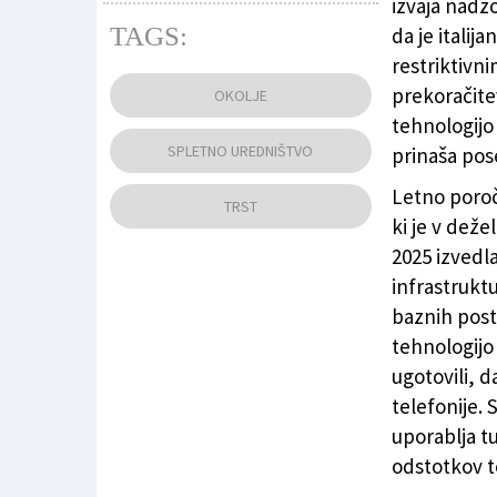
izvaja nadz
TAGS:
da je itali
restriktivni
Tehnologija 5G po mnenju Arpe ne prinaša krit
prekoračitev
OKOLJE
tehnologijo 
SPLETNO UREDNIŠTVO
prinaša pose
Letno poroči
TRST
ki je v dežel
2025 izvedla
infrastruktu
baznih posta
tehnologijo 
ugotovili, d
telefonije. 
uporablja tu
odstotkov t