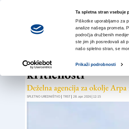
Ta spletna stran vsebuje 
VREME
četrtek,
DANES
Piškotke uporabljamo za pr
6. avgusta 2026
analize našega prometa. Po
področja družbenih medijev,
ste jim jih posredovali ali 
OKOLJE
našo spletno stran, se mora
Arpa: Tehnologija
Prikaži podrobnosti
kritičnosti
Deželna agencija za okolje Arpa i
SPLETNO UREDNIŠTVO
|
TRST
|
28. apr. 2026 | 12:15