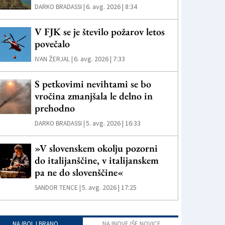
6. avg. 2026 | 8:34
DARKO BRADASSI |
V FJK se je število požarov letos
povečalo
6. avg. 2026 | 7:33
IVAN ŽERJAL |
S petkovimi nevihtami se bo
vročina zmanjšala le delno in
prehodno
5. avg. 2026 | 16:33
DARKO BRADASSI |
»V slovenskem okolju pozorni
do italijanščine, v italijanskem
pa ne do slovenščine«
5. avg. 2026 | 17:25
SANDOR TENCE |
NAJBOLJ BRANO
NAJNOVEJŠE NOVICE