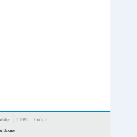
očnine
GDPR
Cookie
ridržane