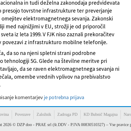
 nacionalna in tudi deželna zakonodaja predvidevata
 presojo tovrstne infrastrukture ter preverjanje
 omejitev elektromagnetnega sevanja. Zakonski
liji med najnižjimi v EU, strožji je od priporočil
veta iz leta 1999. V FJK niso zaznali prekoračitev
v povezavi z infrastrukturo mobilne telefonije.
a, da so na njeni spletni strani podrobne
o tehnologiji 5G. Glede na številne meritve pri
otavljajo, da se raven elektromagnetnega sevanja ni
čala, omembe vrednih vplivov na prebivalstvo
.
 pisanje komentarjev
je potrebna prijava
ovina
Povezave
Založnik
Zadruga PD
KD Bubnič Magajna
Nar
ht
2026
© DZP doo - PRAE srl (št.DDV - P.IVA 00830510327) – Vse pravice p