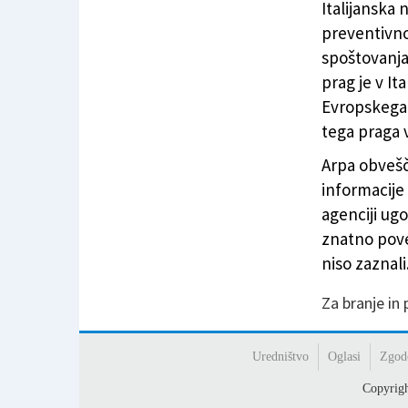
Italijanska
preventivno
spoštovanja
prag je v Ita
Evropskega s
tega praga 
Arpa obvešč
informacije 
agenciji ug
znatno pove
niso zaznali
Za branje in
Uredništvo
Oglasi
Zgod
Copyrig