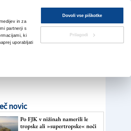
Prijava
Dovoli vse piškotke
medijev in za
Iskanje
V Kioskih
i partnerji s
Prilagodi
ormacijami, ki
naprej uporabljati
eč novic
Po FJK v nižinah namerili le
tropske ali »supertropske« noči