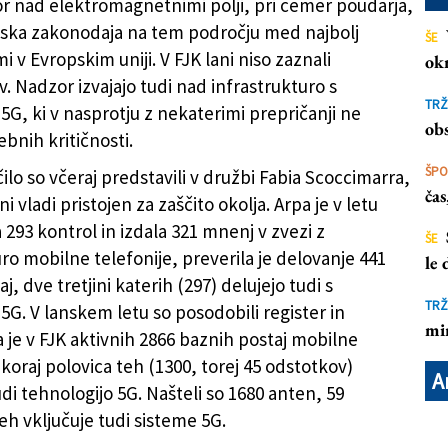
or nad elektromagnetnimi polji, pri čemer poudarja,
janska zakonodaja na tem področju med najbolj
ŠE
mi v Evropskim uniji. V FJK lani niso zaznali
ok
ičnosti
. Nadzor izvajajo tudi nad infrastrukturo s
TRŽ
5G, ki v nasprotju z nekaterimi prepričanji ne
obs
bnih kritičnosti.
ŠP
lo so včeraj predstavili v družbi Fabia Scoccimarra,
ča
ni vladi pristojen za zaščito okolja. Arpa je v letu
 293 kontrol in izdala 321 mnenj v zvezi z
ŠE
ro mobilne telefonije, preverila je delovanje 441
le
j, dve tretjini katerih (297) delujejo tudi s
TRŽ
5G. V lanskem letu so posodobili register in
mi
a je v FJK aktivnih 2866 baznih postaj mobilne
Skoraj polovica teh (1300, torej 45 odstotkov)
A
di tehnologijo 5G. Našteli so 1680 anten, 59
eh vključuje tudi sisteme 5G.