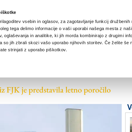
piškotke
ilagoditev vsebin in oglasov, za zagotavljanje funkcij družbenih 
leg tega delimo informacije o vaši uporabi našega mesta z našim
NOVICE
TRŽAŠKA
GORIŠKA
KULTURA
ŠPORT
ŠE
 oglaševanja in analitike, ki jih morda kombinirajo z drugimi inf
pa so jih zbrali skozi vašo uporabo njihovih storitev. Če želite še 
te strinjati z uporabo piškotkov.
 5G ne prinaša
z FJK je predstavila letno poročilo
V