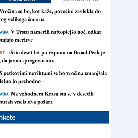
Vročina se bo, kot kaže, povečini zavlekla do
rog velikega šmarna
V Trstu namerili najtoplejšo noč, odkar
AŠKA
tajajo meritve
»Štirideset let po vzponu na Broad Peak je
ORT
s, da javno spregovorim«
S petkovimi nevihtami se bo vročina zmanjšala
 delno in prehodno
Na vzhodnem Krasu sta se v desetih
AŠKA
nutah vnela dva požara
nkete