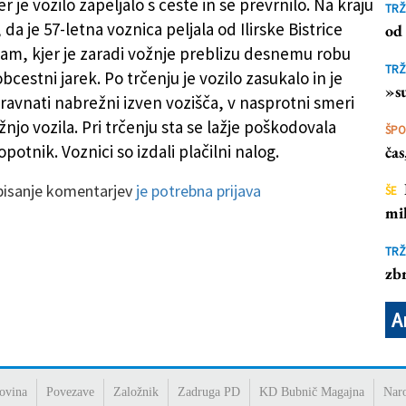
 je vozilo zapeljalo s ceste in se prevrnilo. Na kraju
TRŽ
, da je 57-letna voznica peljala od Ilirske Bistrice
od 
nam, kjer je zaradi vožnje preblizu desnemu robu
TRŽ
obcestni jarek. Po trčenju je vozilo zasukalo in je
»su
travnati nabrežni izven vozišča, v nasprotni smeri
njo vozila. Pri trčenju sta se lažje poškodovala
ŠP
opotnik. Voznici so izdali plačilni nalog.
ča
 pisanje komentarjev
je potrebna prijava
ŠE
mil
TRŽ
zbr
A
ovina
Povezave
Založnik
Zadruga PD
KD Bubnič Magajna
Nar