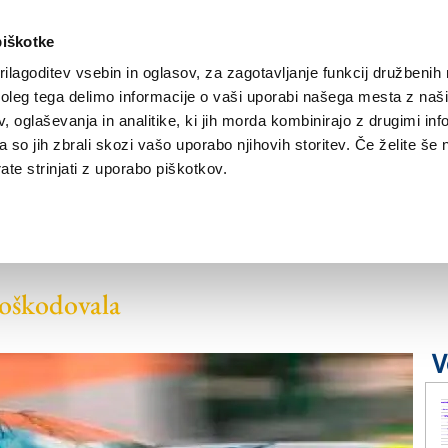
piškotke
ilagoditev vsebin in oglasov, za zagotavljanje funkcij družbenih 
leg tega delimo informacije o vaši uporabi našega mesta z našim
NOVICE
TRŽAŠKA
GORIŠKA
KULTURA
ŠPORT
ŠE
 oglaševanja in analitike, ki jih morda kombinirajo z drugimi inf
pa so jih zbrali skozi vašo uporabo njihovih storitev. Če želite še 
te strinjati z uporabo piškotkov.
i jarek in pristala na
 poškodovala
V