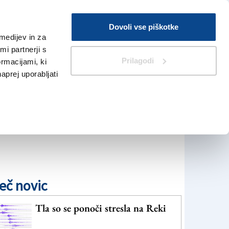
Prijava
Dovoli vse piškotke
medijev in za
Iskanje
V Kioskih
i partnerji s
Prilagodi
ormacijami, ki
naprej uporabljati
eč novic
Tla so se ponoči stresla na Reki