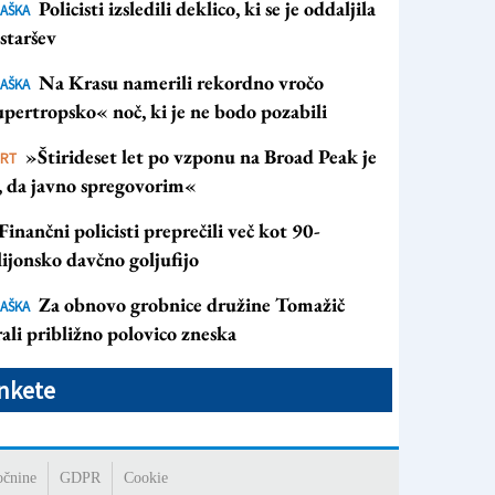
Policisti izsledili deklico, ki se je oddaljila
AŠKA
staršev
Na Krasu namerili rekordno vročo
AŠKA
pertropsko« noč, ki je ne bodo pozabili
»Štirideset let po vzponu na Broad Peak je
ORT
s, da javno spregovorim«
Finančni policisti preprečili več kot 90-
ijonsko davčno goljufijo
Za obnovo grobnice družine Tomažič
AŠKA
ali približno polovico zneska
nkete
očnine
GDPR
Cookie