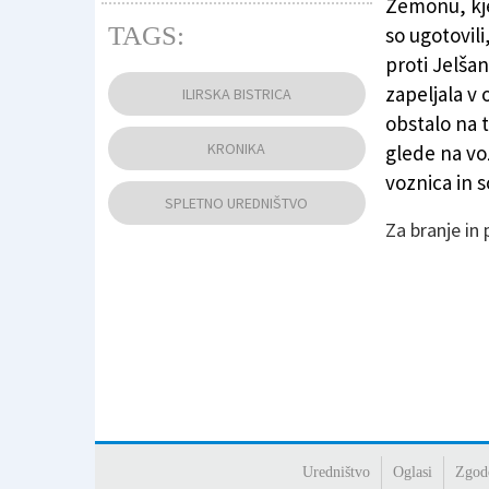
Zemonu, kjer
TAGS:
so ugotovili
proti Jelša
Policija (ARHIV)
zapeljala v 
ILIRSKA BISTRICA
obstalo na 
KRONIKA
glede na vož
voznica in s
SPLETNO UREDNIŠTVO
Za branje in
Uredništvo
Oglasi
Zgod