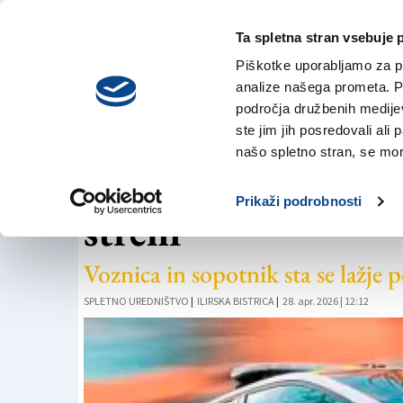
Ta spletna stran vsebuje 
VREME
petek,
DANES
Piškotke uporabljamo za pr
7. avgusta 2026
analize našega prometa. Po
področja družbenih medijev,
ste jim jih posredovali ali 
KRONIKA
našo spletno stran, se mora
Zapeljala v obcestn
Prikaži podrobnosti
strehi
Voznica in sopotnik sta se lažje
SPLETNO UREDNIŠTVO
|
ILIRSKA BISTRICA
|
28. apr. 2026 | 12:12