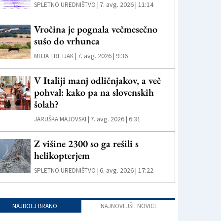
7. avg. 2026 | 11:14
SPLETNO UREDNIŠTVO |
Vročina je pognala večmesečno
sušo do vrhunca
7. avg. 2026 | 9:36
MITJA TRETJAK |
V Italiji manj odličnjakov, a več
pohval: kako pa na slovenskih
šolah?
7. avg. 2026 | 6:31
JARUŠKA MAJOVSKI |
Z višine 2300 so ga rešili s
helikopterjem
6. avg. 2026 | 17:22
SPLETNO UREDNIŠTVO |
NAJBOLJ BRANO
NAJNOVEJŠE NOVICE