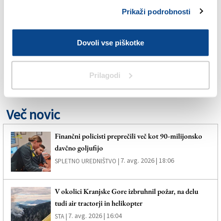
MIRO CERAR
Prikaži podrobnosti
PETER VERČ
Dovoli vse piškotke
RIM
Prilagodi
ZUNANJA POLITIKA
Več novic
Finančni policisti preprečili več kot 90-milijonsko
davčno goljufijo
7. avg. 2026 | 18:06
SPLETNO UREDNIŠTVO |
V okolici Kranjske Gore izbruhnil požar, na delu
tudi air tractorji in helikopter
7. avg. 2026 | 16:04
STA |