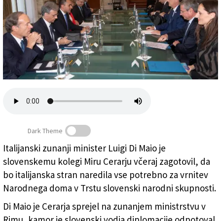
Založnik
Zadruga PD
Naročnine
Dark Theme
Italijanski zunanji minister Luigi Di Maio je
Včerajšnje srečanje med zunanjima ministroma Di
slovenskemu kolegi Miru Cerarju včeraj zagotovil, da
Maiom in Cerarjem (ANSA)
bo italijanska stran naredila vse potrebno za vrnitev
Narodnega doma v Trstu slovenski narodni skupnosti.
Di Maio je Cerarja sprejel na zunanjem ministrstvu v
Rimu, kamor je slovenski vodja diplomacije odpotoval