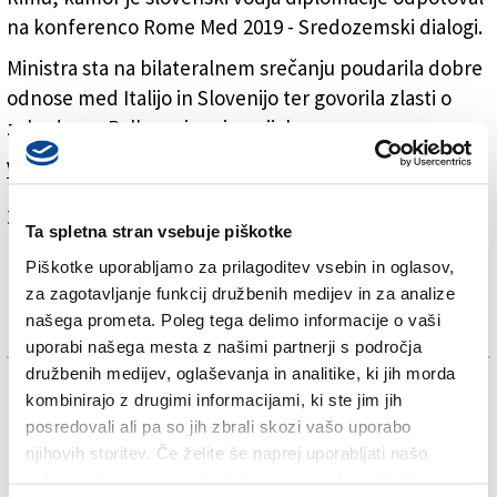
na konferenco Rome Med 2019 - Sredozemski dialogi.
Ministra sta na bilateralnem srečanju poudarila dobre
odnose med Italijo in Slovenijo ter govorila zlasti o
zahodnem Balkanu in migracijah.
Več v današnjem (sobotnem) Primorskem dnevniku.
Za branje in pisanje komentarjev
je potrebna prijava
Ta spletna stran vsebuje piškotke
Piškotke uporabljamo za prilagoditev vsebin in oglasov,
za zagotavljanje funkcij družbenih medijev in za analize
našega prometa. Poleg tega delimo informacije o vaši
uporabi našega mesta z našimi partnerji s področja
družbenih medijev, oglaševanja in analitike, ki jih morda
TAGS:
kombinirajo z drugimi informacijami, ki ste jim jih
posredovali ali pa so jih zbrali skozi vašo uporabo
LUIGI DI MAIO
njihovih storitev. Če želite še naprej uporabljati našo
spletno stran, se morate strinjati z uporabo piškotkov.