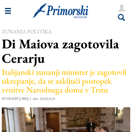
Novice
Tržaška
ZUNANJA POLITIKA
Goriška
Di Maiova zagotovila
Kultura
Cerarju
Šport
Še
Italijanski zunanji minister je zagotovil
ukrepanje, da se zaključi postopek
Vreme
vrnitve Narodnega doma v Trstu
V Kioskih
PETER VERČ
|
RIM
|
7. dec. 2019 | 6:25
Uredništvo
Oglasi