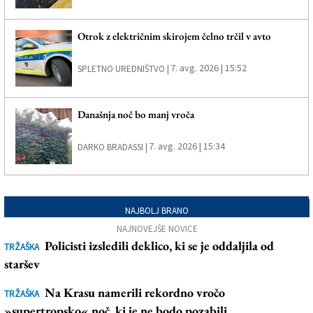
Otrok z električnim skirojem čelno trčil v avto
7. avg. 2026 | 15:52
SPLETNO UREDNIŠTVO |
Današnja noč bo manj vroča
7. avg. 2026 | 15:34
DARKO BRADASSI |
NAJBOLJ BRANO
NAJNOVEJŠE NOVICE
Policisti izsledili deklico, ki se je oddaljila od
TRŽAŠKA
staršev
Na Krasu namerili rekordno vročo
TRŽAŠKA
»supertropsko« noč, ki je ne bodo pozabili