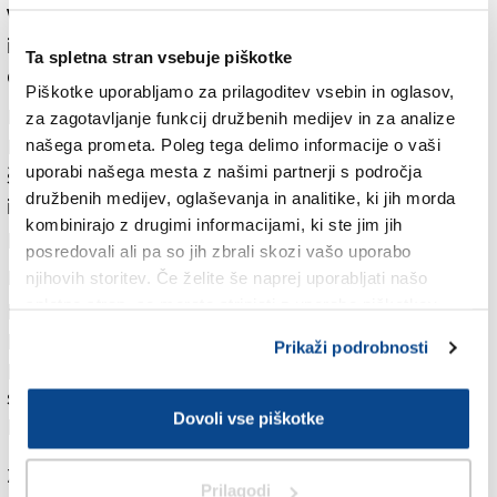
Valentin Hajdinjak, za lokalno samoupravo, kohezijo
in regionalni razvoj Monika Kirbiš Rojs in za
Ta spletna stran vsebuje piškotke
demografijo, družino in socialne zadeve Mateja Ribič.
Piškotke uporabljamo za prilagoditev vsebin in oglasov,
Ministri iz kvote stranke Demokrati pa bodo Anže
za zagotavljanje funkcij družbenih medijev in za analize
Logar, ki bo vodil ministrstvo za gospodarstvo, delo in
našega prometa. Poleg tega delimo informacije o vaši
uporabi našega mesta z našimi partnerji s področja
šport, Tadej Ostrc, ki bo vodil ministrstvo za zdravje,
družbenih medijev, oglaševanja in analitike, ki jih morda
in Mihael Zupančič, ki bo vodil ministrstvo za
kombinirajo z drugimi informacijami, ki ste jim jih
pravosodje.
posredovali ali pa so jih zbrali skozi vašo uporabo
Ministri bodo v DZ zdaj najprej zaprisegli, sledila bo
njihovih storitev. Če želite še naprej uporabljati našo
primopredaja poslov med zdaj že nekdanjim
spletno stran, se morate strinjati z uporabo piškotkov.
premierjem Robertom Golobom in novim
Prikaži podrobnosti
predsednikom vlade Janezom Janšo in ustanovna
seja vlade, na kateri je pričakovati tudi že nekaj
Dovoli vse piškotke
kadrovskih potez.
Za branje in pisanje komentarjev
je potrebna prijava
Prilagodi