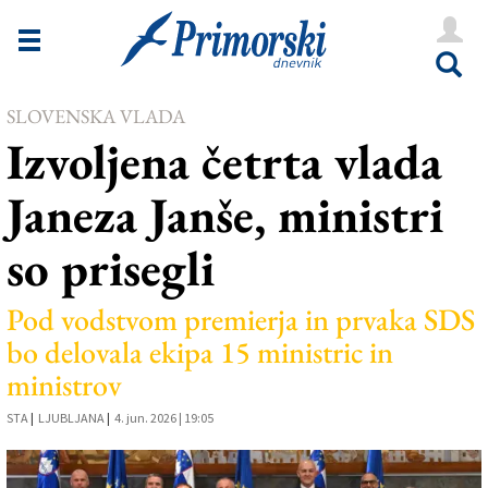
Novice
Tržaška
SLOVENSKA VLADA
Goriška
Izvoljena četrta vlada
Kultura
Janeza Janše, ministri
Šport
so prisegli
Še
Vreme
Pod vodstvom premierja in prvaka SDS
bo delovala ekipa 15 ministric in
V Kioskih
ministrov
STA
|
LJUBLJANA
|
4. jun. 2026 | 19:05
Uredništvo
Oglasi