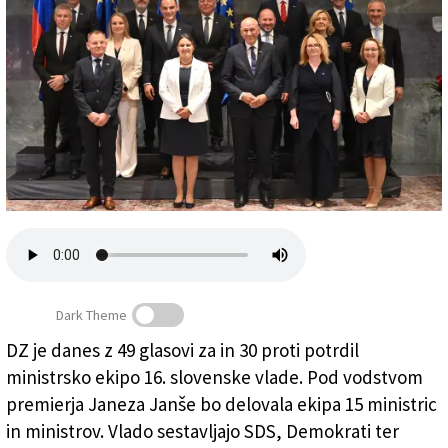
Založnik
Zadruga PD
Naročnine
Dark Theme
DZ je danes z 49 glasovi za in 30 proti potrdil
Janševa ministrska ekipa (VLADARS/JURE
ministrsko ekipo 16. slovenske vlade. Pod vodstvom
MAKOVEC/STA)
premierja Janeza Janše bo delovala ekipa 15 ministric
in ministrov. Vlado sestavljajo SDS, Demokrati ter