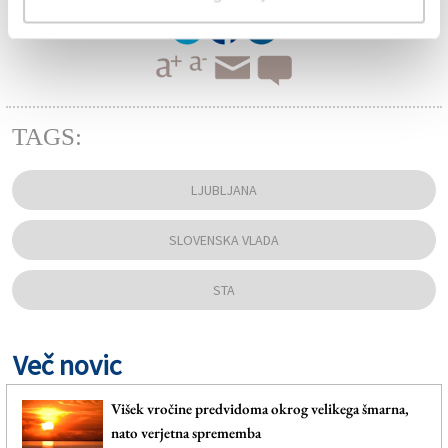
TAGS:
LJUBLJANA
SLOVENSKA VLADA
STA
Več novic
Višek vročine predvidoma okrog velikega šmarna,
nato verjetna sprememba