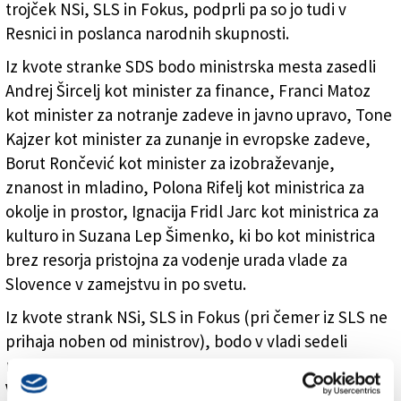
trojček NSi, SLS in Fokus, podprli pa so jo tudi v
Resnici in poslanca narodnih skupnosti.
Iz kvote stranke SDS bodo ministrska mesta zasedli
Andrej Šircelj kot minister za finance, Franci Matoz
kot minister za notranje zadeve in javno upravo, Tone
Kajzer kot minister za zunanje in evropske zadeve,
Borut Rončević kot minister za izobraževanje,
znanost in mladino, Polona Rifelj kot ministrica za
okolje in prostor, Ignacija Fridl Jarc kot ministrica za
kulturo in Suzana Lep Šimenko, ki bo kot ministrica
brez resorja pristojna za vodenje urada vlade za
Slovence v zamejstvu in po svetu.
Iz kvote strank NSi, SLS in Fokus (pri čemer iz SLS ne
prihaja noben od ministrov), bodo v vladi sedeli
ministri za infrastrukturo in energetiko Jernej
Vrtovec, za kmetijstvo Janez Cigler Kralj, za obrambo