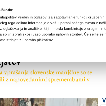
piškotke
ilagoditev vsebin in oglasov, za zagotavljanje funkcij družbenih 
leg tega delimo informacije o vaši uporabi našega mesta z našim
NOVICE
TRŽAŠKA
GORIŠKA
KULTURA
ŠPORT
ŠE
 oglaševanja in analitike, ki jih morda kombinirajo z drugimi inf
pa so jih zbrali skozi vašo uporabo njihovih storitev. Če želite še 
te strinjati z uporabo piškotkov.
ožno proti krčenju
jstev
a vprašanja slovenske manjšine so se
nili z napovedanimi spremembami v
V