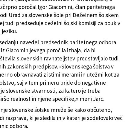
izčrpno poročal Igor Giacomini, član paritetnega
vodi Urad za slovenske šole pri Deželnem šolskem
ej tudi predseduje deželni šolski komisiji za pouk v
jeziku.
asedanju navedel predsednik paritetnega odbora
iz Giacominijevega poročila izhaja, da bi
števila slovenskih ravnateljstev predstavljalo tudi
nih zakonskih predpisov. »Slovenskega šolstva v
rimerno obravnavati z istimi merami in utežmi kot za
šolstvo, saj v tem primeru pride do negativne
je slovenske stvarnosti, za katero je treba
iršo realnost in njene specifike,» meni Jarc.
anje slovenske šolske mreže še kako občuteno,
i razprava, ki je sledila in v kateri je sodelovalo več
anic odbora.