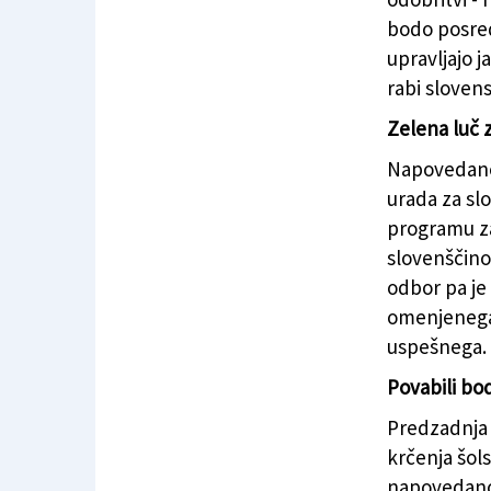
bodo posred
upravljajo 
rabi slovens
Zelena luč 
Napovedano 
urada za sl
programu za 
slovenščino,
odbor pa je
omenjenega 
uspešnega.
Povabili bo
Predzadnja 
krčenja šol
napovedano 