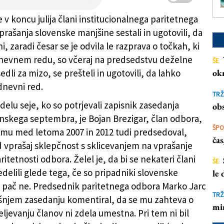
 v koncu julija člani institucionalnega paritetnega
prašanja slovenske manjšine sestali in ugotovili, da
i, zaradi česar se je odvila le razprava o točkah, ki
dnevnem redu, so včeraj na predsedstvu deželne
ŠE
(FOTODAMJ@N)
edli za mizo, se prešteli in ugotovili, da lahko
ok
dnevni red.
TRŽ
elu seje, ko so potrjevali zapisnik zasedanja
obs
anskega septembra, je Bojan Brezigar, član odbora,
ŠP
jemu med letoma 2007 in 2012 tudi predsedoval,
ča
d vprašaj sklepčnost s sklicevanjem na vprašanje
itetnosti odbora. Želel je, da bi se nekateri člani
ŠE
delili glede tega, če so pripadniki slovenske
le
i pač ne. Predsednik paritetnega odbora Marko Jarc
TRŽ
jšnjem zasedanju komentiral, da se mu zahteva o
mi
jevanju članov ni zdela umestna. Pri tem ni bil