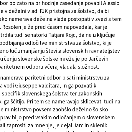
dbor bo zato na prihodnje zasedanje povabil Alessio
je v deželni vladi FJK pristojna za šolstvo, da bi
kako namerava deželna vlada postopati v zvezi s tem
 Rosolen je že pred časom napovedala, kar je
dila tudi senatorki Tatjani Rojc, da ne izključuje
odbijanja odločitve ministrstva za šolstvo, ki je
leno luč zmanjšanju števila slovenskih ravnateljstev
i krčenju slovenske šolske mreže je po Jarčevih
aritetnem odboru včeraj vladala složnost.
 namerava paritetni odbor pisati ministrstvu za
ga vodi Giuseppe Valditara, in ga pozvati k
 specifik slovenskega šolstva ter zakonskih
i ga ščitijo. Pri tem se nameravajo sklicevati tudi na
 je ministrstvo povsem zaobšlo deželno šolsko
eprav bi jo pred vsakim odločanjem o slovenskem
li zaprositi za mnenje, je dejal Jarc in sklenil: