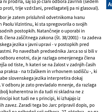
ni prodrla, saj so jo člani odbora zavrnili (sedem
A
lo proti, trije vzdržani, predlagatelj pa ni glasoval).
dbor je zatem prisluhnil odvetnikoma Ivanu
n Paolu Vizintinu, ki sta spregovorila o svojih
 sodnih postopkih. Natančneje o uporabi in
8. člena zaščitnega zakona (št. 38/2001) - ta zadeva
kega jezika v javni upravi - v postopkih pred
astmi. Po navedbah predsednika Jarca so si bili v
odboru enotni, da je razlaga omenjenega člena
a od tiste, h kateri se na žalost v zadnjih časih
a praksa - na tržaškem in vrhovnem sodišču -, ki
rabe slovenskega jezika interpretira dokaj
o. V odboru je zato prevladalo mnenje, da razlaga
jbolj koherentna in da tudi ni skladna ne z
incipi kot tudi ne s principi, ki izhajajo iz
 zavez. Zaradi tega bo Jarc pripravil dopis, po
najbrž na prihodnji seji odbora, 27. oktobra - pa ga