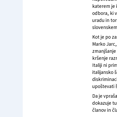
katerem je 
odbora, ki 
uradu in tor
slovenskem 
Kot je po z
Marko Jarc, 
zmanjšanje 
kršenje raz
Italiji ni p
italijansko 
diskriminaci
upoštevati š
Da je vpraš
dokazuje tud
članov in čl