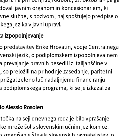
ovali javnim organom in koncesionarjem, ki
javne službe, s pozivom, naj spoštujejo predpise o
kega jezika v javni upravi.
za izpopolnjevanje
predstavitev Erike Hrovatin, vodje Centralnega
ovenski jezik, o podiplomskem izpopolnjevalnem
prevajanje pravnih besedil iz italijanščine v
 so preložili na prihodnje zasedanje, paritetni
 prižgal zeleno luč nadaljnjemu financiranju
podiplomskega programa, ki se je izkazal za
do Alessio Rosolen
točka na seji dnevnega reda je bilo vprašanje
ske mreže šol s slovenskim učnim jezikom oz.
zmanjšanje števila slovenskih ravnateljstev, o