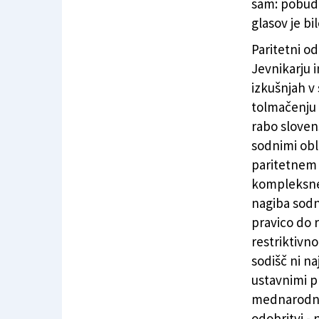
sam: pobuda 
glasov je bi
Paritetni o
Jevnikarju i
izkušnjah v
tolmačenju 
rabo slovens
sodnimi obl
paritetnem 
kompleksnejš
nagiba sodn
pravico do 
restriktivn
sodišč ni na
ustavnimi pr
mednarodnih
odobritvi - 