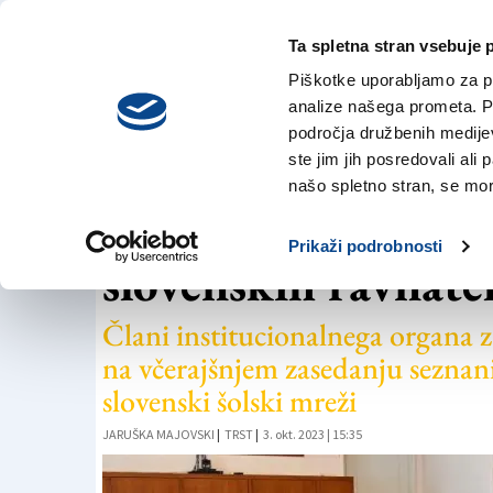
Ta spletna stran vsebuje 
VREME
četrtek,
DANES
Piškotke uporabljamo za pr
6. avgusta 2026
analize našega prometa. Po
področja družbenih medijev,
ste jim jih posredovali ali 
PARITETNI ODBOR
našo spletno stran, se mora
Paritetni odbor sl
Prikaži podrobnosti
slovenskih ravnatel
Člani institucionalnega organa z
na včerajšnjem zasedanju sezna
slovenski šolski mreži
JARUŠKA MAJOVSKI
|
TRST
|
3. okt. 2023 | 15:35