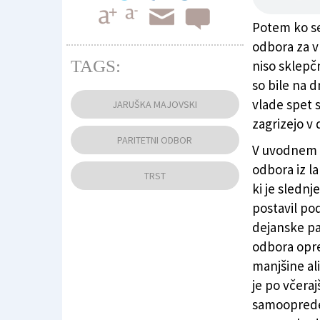
Potem ko se
odbora za v
TAGS:
niso sklepčn
so bile na 
Včerajšnje zasedanje paritetnega odbora 
vlade spet s
JARUŠKA MAJOVSKI
zagrizejo v 
PARITETNI ODBOR
V uvodnem d
odbora iz l
TRST
ki je sledn
postavil po
dejanske par
odbora opre
manjšine al
je po včera
samoopredel