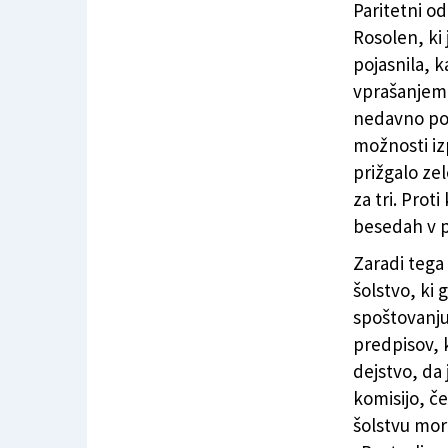
Paritetni o
Rosolen, ki 
pojasnila, 
vprašanjem.
nedavno potr
možnosti izp
prižgalo ze
za tri. Prot
besedah v p
Zaradi tega
šolstvo, ki 
spoštovanju
predpisov, k
dejstvo, da
komisijo, č
šolstvu mora