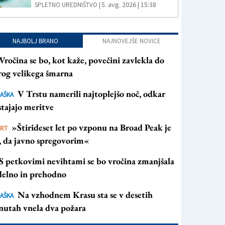
5. avg. 2026 | 15:38
SPLETNO UREDNIŠTVO |
NAJBOLJ BRANO
NAJNOVEJŠE NOVICE
Vročina se bo, kot kaže, povečini zavlekla do
rog velikega šmarna
V Trstu namerili najtoplejšo noč, odkar
AŠKA
tajajo meritve
»Štirideset let po vzponu na Broad Peak je
ORT
s, da javno spregovorim«
S petkovimi nevihtami se bo vročina zmanjšala
 delno in prehodno
Na vzhodnem Krasu sta se v desetih
AŠKA
nutah vnela dva požara