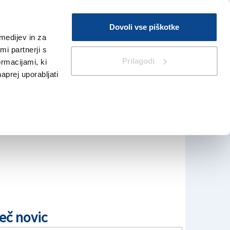
Prijava
Dovoli vse piškotke
medijev in za
Iskanje
V Kioskih
i partnerji s
Prilagodi
ormacijami, ki
naprej uporabljati
eč novic