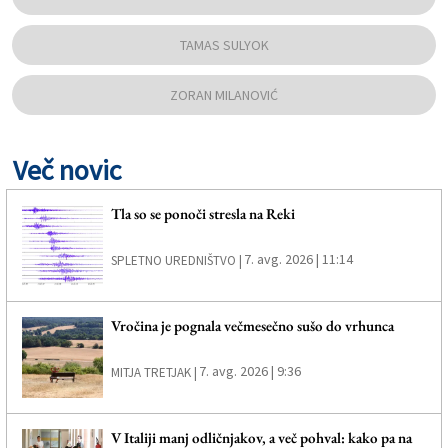
TAMAS SULYOK
ZORAN MILANOVIĆ
Več novic
Tla so se ponoči stresla na Reki
7. avg. 2026 | 11:14
SPLETNO UREDNIŠTVO |
Vročina je pognala večmesečno sušo do vrhunca
7. avg. 2026 | 9:36
MITJA TRETJAK |
V Italiji manj odličnjakov, a več pohval: kako pa na