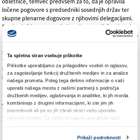
obletnice, temveč predvsem za to, da je opravila
ločene pogovore s predsedniki sosednjih držav ter
skupne plenarne dogovore z njihovimi delegacijami.
Predsedniki so za zaprtimi vrati razpravljali o skupaj
prehojeni poti v evropski družini ter o aktualnih izzivih
EU, s katerimi se unija spopada tudi v luči
spremenjenih geopolitičnih razmer v svetu, začenši s
Ta spletna stran vsebuje piškotke
tistimi v Ukrajini in Gazi. Posebno poglavje je bila
Piškotke uporabljamo za prilagoditev vsebin in oglasov,
širitev Evropske unije na države Zahodnega Balkana
za zagotavljanje funkcij družbenih medijev in za analize
in tudi na t. i. države »vzhodnega tria« – Ukrajino,
našega prometa. Poleg tega delimo informacije o vaši
Moldavijo in Gruzijo, predsedniki pa niso mogli niti
uporabi našega mesta z našimi partnerji s področja
mimo vprašanja mej.
družbenih medijev, oglaševanja in analitike, ki jih morda
kombinirajo z drugimi informacijami, ki ste jim jih
Več v jutrišnjem (torkovem) Primorskem dnevniku.
posredovali ali pa so jih zbrali skozi vašo uporabo
njihovih storitev. Če želite še naprej uporabljati našo
Za branje in pisanje komentarjev
je potrebna prijava
spletno stran, se morate strinjati z uporabo piškotkov.
Prikaži podrobnosti