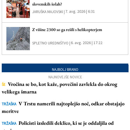
slovenskih šolah?
7. avg. 2026 | 6:31
JARUŠKA MAJOVSKI |
Z višine 2300 so ga rešili s helikopterjem
6. avg. 2026 | 17:22
SPLETNO UREDNIŠTVO |
NAJBOLJ BRANO
NAJNOVEJŠE NOVICE
Vročina se bo, kot kaže, povečini zavlekla do okrog
ŠE
velikega šmarna
V Trstu namerili najtoplejšo noč, odkar obstajajo
TRŽAŠKA
meritve
Policisti izsledili deklico, ki se je oddaljila od
TRŽAŠKA