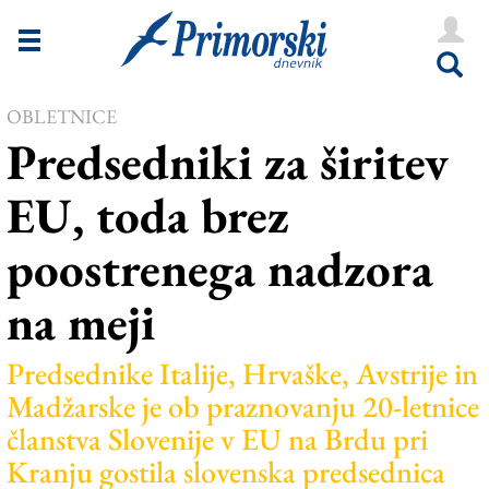
Novice
Tržaška
OBLETNICE
Goriška
Predsedniki za širitev
Kultura
EU, toda brez
Šport
poostrenega nadzora
Še
na meji
Vreme
V Kioskih
Predsednike Italije, Hrvaške, Avstrije in
Madžarske je ob praznovanju 20-letnice
članstva Slovenije v EU na Brdu pri
Uredništvo
Kranju gostila slovenska predsednica
Oglasi