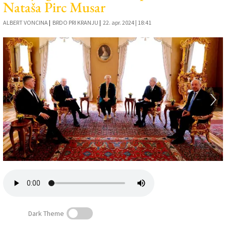
Nataša Pirc Musar
Založnik
ALBERT VONCINA
|
BRDO PRI KRANJU
|
22. apr. 2024 | 18:41
Zadruga PD
Naročnine
Dark Theme