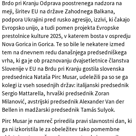
Z leve predsedniki Zoran Milanović, Sergio Mattarella,
Brdo pri Kranju Odprava poostrenega nadzora na
Nataša Pirc Musar, Alexander Van der Bellen in Tamás
meji, širitev EU na države Zahodnega Balkana,
Sulyok (STA)
podpora Ukrajini pred rusko agresijo, izzivi, ki čakajo
Evropsko unijo, a tudi pomen projekta Evropske
prestolnice kulture 2025, v katerem bosta v ospredju
Nova Gorica in Gorica. Te so bile le nekatere izmed
tem na dnevnem redu današnjega predsedniškega
vrha, ki ga je ob praznovanju dvajsetletnice članstva
Slovenije v EU na Brdu pri Kranju gostila slovenska
predsednica Nataša Pirc Musar, udeležili pa so se ga
kolegi iz vseh sosednjih držav: italijanski predsednik
Sergio Mattarella, hrvaški predsednik Zoran
Milanović, avstrijski predsednik Alexander Van der
Bellen in madžarski predsednik Tamás Sulyok.
Pirc Musar je namreč priredila pravi slavnostni dan, ki
ga ni izkoristila le za obeležitev tako pomembne