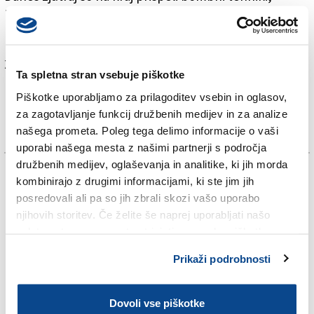
kriminalisti in policisti, ki si ogledujejo kraj in
nadaljujejo z zbiranjem obvestil.
Za branje in pisanje komentarjev
je potrebna prijava
Ta spletna stran vsebuje piškotke
Piškotke uporabljamo za prilagoditev vsebin in oglasov,
za zagotavljanje funkcij družbenih medijev in za analize
našega prometa. Poleg tega delimo informacije o vaši
uporabi našega mesta z našimi partnerji s področja
družbenih medijev, oglaševanja in analitike, ki jih morda
TAGS:
kombinirajo z drugimi informacijami, ki ste jim jih
posredovali ali pa so jih zbrali skozi vašo uporabo
BERTOKI
njihovih storitev. Če želite še naprej uporabljati našo
spletno stran, se morate strinjati z uporabo piškotkov.
KRONIKA
Prikaži podrobnosti
SPLETNO UREDNIŠTVO
Dovoli vse piškotke