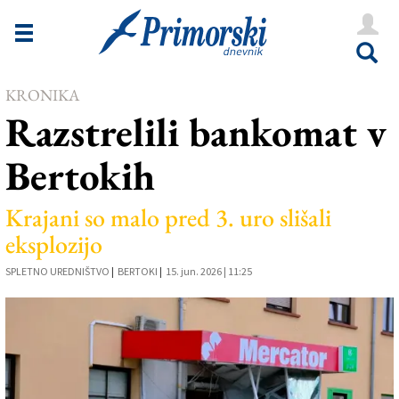
Novice
Tržaška
KRONIKA
Goriška
Razstrelili bankomat v
Kultura
Bertokih
Šport
Še
Krajani so malo pred 3. uro slišali
eksplozijo
Vreme
SPLETNO UREDNIŠTVO
|
BERTOKI
|
15. jun. 2026 | 11:25
V Kioskih
Uredništvo
Oglasi