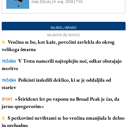
6. avg. 2026 | 7:33
IVAN ŽERJAL |
NAJBOLJ BRANO
NAJNOVEJŠE NOVICE
Vročina se bo, kot kaže, povečini zavlekla do okrog
ŠE
velikega šmarna
V Trstu namerili najtoplejšo noč, odkar obstajajo
TRŽAŠKA
meritve
Policisti izsledili deklico, ki se je oddaljila od
TRŽAŠKA
staršev
»Štirideset let po vzponu na Broad Peak je čas, da
ŠPORT
javno spregovorim«
S petkovimi nevihtami se bo vročina zmanjšala le delno
ŠE
in prehodno