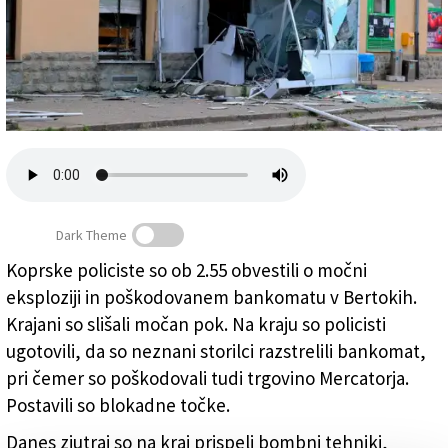
Založnik
Zadruga PD
Naročnine
Dark Theme
Koprske policiste so ob 2.55 obvestili o močni
V Bertokih so razstrelili bankomat (PRIMORSKE
eksploziji in poškodovanem bankomatu v Bertokih.
NOVICE/TOMAŽ PRIMOŽIČ/FPA)
Krajani so slišali močan pok. Na kraju so policisti
ugotovili, da so neznani storilci razstrelili bankomat,
pri čemer so poškodovali tudi trgovino Mercatorja.
Postavili so blokadne točke.
Danes zjutraj so na kraj prispeli bombni tehniki,