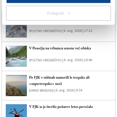
Več novic
Prilagodi
Z višine 2300 so ga rešili s helikopterjem
6. avg. 2026 | 17:22
SPLETNO UREDNIŠTVO |
V Posočju na vrhuncu sezone več obiska
6. avg. 2026 | 16:46
SPLETNO UREDNIŠTVO |
Po FJK v nižinah namerili le tropske ali
»supertropske« noči
6. avg. 2026 | 8:34
DARKO BRADASSI |
V FJK se je število požarov letos povečalo