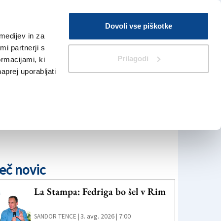
Prijava
Dovoli vse piškotke
medijev in za
Iskanje
V Kioskih
i partnerji s
Prilagodi
ormacijami, ki
naprej uporabljati
eč novic
La Stampa: Fedriga bo šel v Rim
3. avg. 2026 | 7:00
SANDOR TENCE |