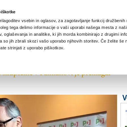
piškotke
ilagoditev vsebin in oglasov, za zagotavljanje funkcij družbenih 
leg tega delimo informacije o vaši uporabi našega mesta z našim
NOVICE
TRŽAŠKA
GORIŠKA
KULTURA
ŠPORT
ŠE
 oglaševanja in analitike, ki jih morda kombinirajo z drugimi inf
pa so jih zbrali skozi vašo uporabo njihovih storitev. Če želite še 
te strinjati z uporabo piškotkov.
u deželne DS
 skupščine v Palmanovi je premagal
V