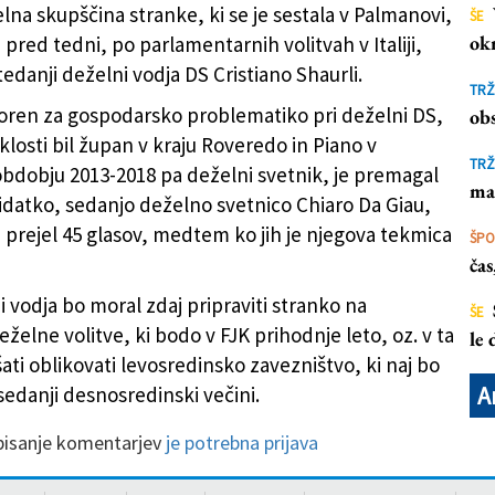
elna skupščina stranke, ki se je sestala v Palmanovi,
ŠE
ok
pred tedni, po parlamentarnih volitvah v Italiji,
edanji deželni vodja DS Cristiano Shaurli.
TRŽ
oren za gospodarsko problematiko pri deželni DS,
obs
eklosti bil župan v kraju Roveredo in Piano v
TRŽ
v obdobju 2013-2018 pa deželni svetnik, je premagal
ma
datko, sedanjo deželno svetnico Chiaro Da Giau,
e prejel 45 glasov, medtem ko jih je njegova tekmica
ŠP
ča
 vodja bo moral zdaj pripraviti stranko na
ŠE
želne volitve, ki bodo v FJK prihodnje leto, oz. v ta
le
ti oblikovati levosredinsko zavezništvo, ki naj bo
A
sedanji desnosredinski večini.
 pisanje komentarjev
je potrebna prijava