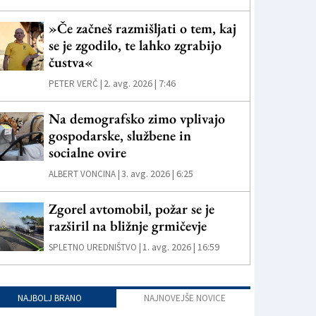
»Če začneš razmišljati o tem, kaj
se je zgodilo, te lahko zgrabijo
čustva«
2. avg. 2026 | 7:46
PETER VERČ |
Na demografsko zimo vplivajo
gospodarske, službene in
socialne ovire
3. avg. 2026 | 6:25
ALBERT VONCINA |
Zgorel avtomobil, požar se je
razširil na bližnje grmičevje
1. avg. 2026 | 16:59
SPLETNO UREDNIŠTVO |
NAJBOLJ BRANO
NAJNOVEJŠE NOVICE