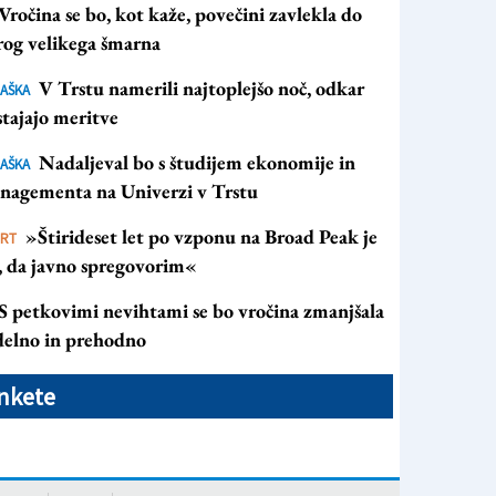
Vročina se bo, kot kaže, povečini zavlekla do
rog velikega šmarna
V Trstu namerili najtoplejšo noč, odkar
AŠKA
tajajo meritve
Nadaljeval bo s študijem ekonomije in
AŠKA
nagementa na Univerzi v Trstu
»Štirideset let po vzponu na Broad Peak je
ORT
s, da javno spregovorim«
S petkovimi nevihtami se bo vročina zmanjšala
 delno in prehodno
nkete