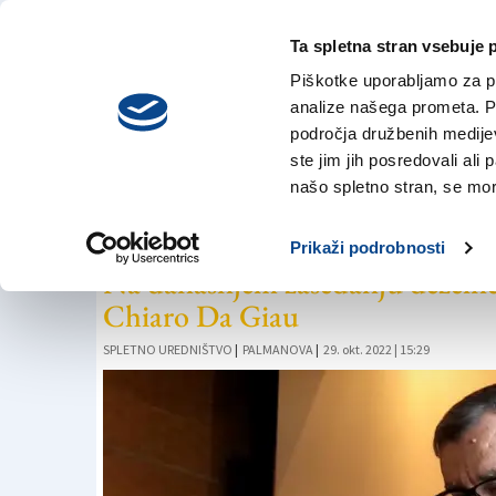
Ta spletna stran vsebuje 
VREME
ponedeljek,
DANES
Piškotke uporabljamo za pr
3. avgusta 2026
analize našega prometa. Po
področja družbenih medijev,
ste jim jih posredovali ali 
DEMOKRATSKA STRANKA
našo spletno stran, se mora
Renzo Liva na čel
Prikaži podrobnosti
Na današnjem zasedanju deželne
Chiaro Da Giau
SPLETNO UREDNIŠTVO
|
PALMANOVA
|
29. okt. 2022 | 15:29