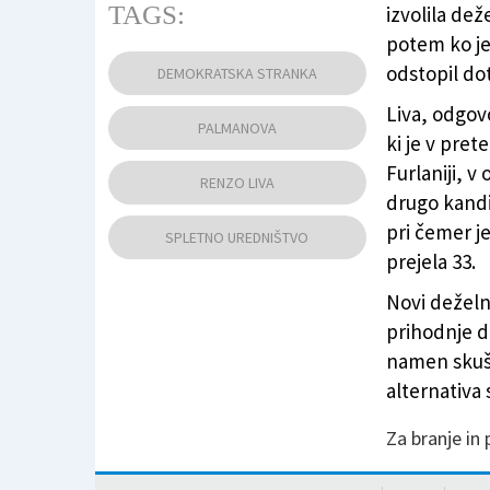
TAGS:
izvolila dež
potem ko je 
Renzo Liva (DS)
odstopil dot
DEMOKRATSKA STRANKA
Liva, odgov
PALMANOVA
ki je v pret
Furlaniji, 
RENZO LIVA
drugo kandi
pri čemer j
SPLETNO UREDNIŠTVO
prejela 33.
Novi deželni
prihodnje de
namen skuša
alternativa 
Za branje in