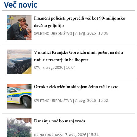
Več novic
Finančni policisti preprečili več kot 90-milijonsko
davčno goljufijo
7. avg. 2026 | 18:06
SPLETNO UREDNIŠTVO |
V okolici Kranjske Gore izbruhnil požar, na delu
tudi air tractorji in helikopter
7. avg. 2026 | 16:04
STA |
Otrok z električnim skirojem čelno trčil v avto
7. avg. 2026 | 15:52
SPLETNO UREDNIŠTVO |
Današnja noč bo manj vroča
7. avg. 2026 | 15:34
DARKO BRADASSI |