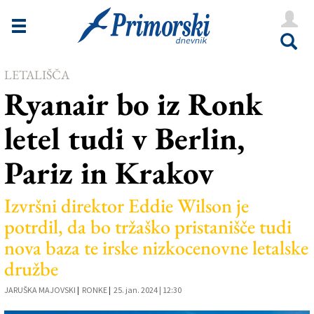
Novice
Tržaška
LETALIŠČA
Goriška
Ryanair bo iz Ronk
Kultura
letel tudi v Berlin,
Šport
Pariz in Krakov
Še
Vreme
Izvršni direktor Eddie Wilson je
potrdil, da bo tržaško pristanišče tudi
V Kioskih
nova baza te irske nizkocenovne letalske
družbe
Uredništvo
JARUŠKA MAJOVSKI
|
RONKE
|
25. jan. 2024 | 12:30
Oglasi