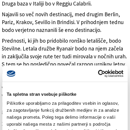
Druga baza v Italiji bo v Reggiu Calabrii.
Najavili so več novih destinacij, med drugim Berlin,
Pariz, Krakov, Sevillo in Brindisi. V prihodnjem tednu
bodo verjetno naznanili še eno destinacijo.
Prednosti, ki jih bo pridobilo ronško letališče, bodo
številne. Letala družbe Ryanair bodo na njem začela
in zaključila svoje rute ter tudi mirovala v nočnih urah.
S tem se bo posledično povečal razpon urnikov letov,
ki bodo tako lahko možna od zgodnjih jutranjih ur do
noči. Dodatno pa bo na letališču potekal tudi del
vzdrževanja letal. Dežela in občine se med drugim
Ta spletna stran vsebuje piškotke
veselijo večjega pretoka potnikov, ki bi lahko
pomembno vplivali na razvoj turizma in drugih
Piškotke uporabljamo za prilagoditev vsebin in oglasov,
za zagotavljanje funkcij družbenih medijev in za analize
gospodarskih panog.
našega prometa. Poleg tega delimo informacije o vaši
Za branje in pisanje komentarjev
je potrebna prijava
uporabi našega mesta z našimi partnerji s področja