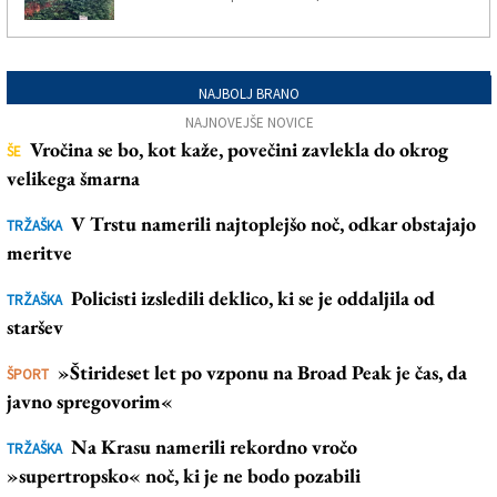
NAJBOLJ BRANO
NAJNOVEJŠE NOVICE
Vročina se bo, kot kaže, povečini zavlekla do okrog
ŠE
velikega šmarna
V Trstu namerili najtoplejšo noč, odkar obstajajo
TRŽAŠKA
meritve
Policisti izsledili deklico, ki se je oddaljila od
TRŽAŠKA
staršev
»Štirideset let po vzponu na Broad Peak je čas, da
ŠPORT
javno spregovorim«
Na Krasu namerili rekordno vročo
TRŽAŠKA
»supertropsko« noč, ki je ne bodo pozabili