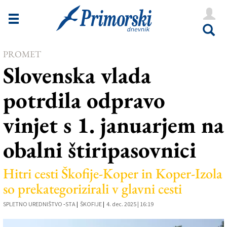
Novice
Tržaška
PROMET
Goriška
Slovenska vlada
Kultura
potrdila odpravo
Šport
vinjet s 1. januarjem na
Še
obalni štiripasovnici
Vreme
V Kioskih
Hitri cesti Škofije-Koper in Koper-Izola
so prekategorizirali v glavni cesti
Uredništvo
SPLETNO UREDNIŠTVO
-
STA
|
ŠKOFIJE
|
4. dec. 2025 | 16:19
Oglasi