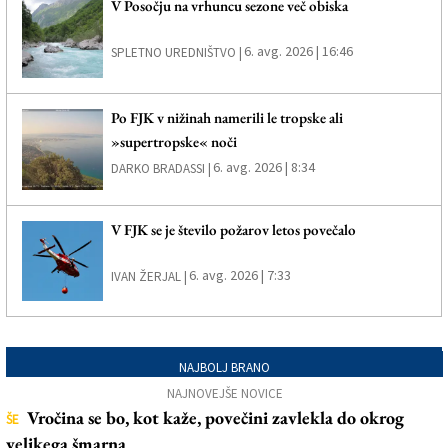
V Posočju na vrhuncu sezone več obiska
6. avg. 2026 | 16:46
SPLETNO UREDNIŠTVO |
Po FJK v nižinah namerili le tropske ali
»supertropske« noči
6. avg. 2026 | 8:34
DARKO BRADASSI |
V FJK se je število požarov letos povečalo
6. avg. 2026 | 7:33
IVAN ŽERJAL |
NAJBOLJ BRANO
NAJNOVEJŠE NOVICE
Vročina se bo, kot kaže, povečini zavlekla do okrog
ŠE
velikega šmarna