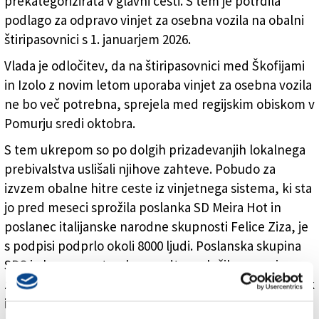
prekategorizirata v glavni cesti. S tem je potrdila
podlago za odpravo vinjet za osebna vozila na obalni
štiripasovnici s 1. januarjem 2026.
Vlada je odločitev, da na štiripasovnici med Škofijami
in Izolo z novim letom uporaba vinjet za osebna vozila
ne bo več potrebna, sprejela med regijskim obiskom v
Pomurju sredi oktobra.
S tem ukrepom so po dolgih prizadevanjih lokalnega
prebivalstva uslišali njihove zahteve. Pobudo za
izvzem obalne hitre ceste iz vinjetnega sistema, ki sta
jo pred meseci sprožila poslanka SD Meira Hot in
poslanec italijanske narodne skupnosti Felice Ziza, je
s podpisi podprlo okoli 8000 ljudi. Poslanska skupina
SDS je konec septembra medtem vložila pozneje
zavrnjen predlog novele zakona, s katerim bi ta odsek
izločili iz sistema cestninjenja.