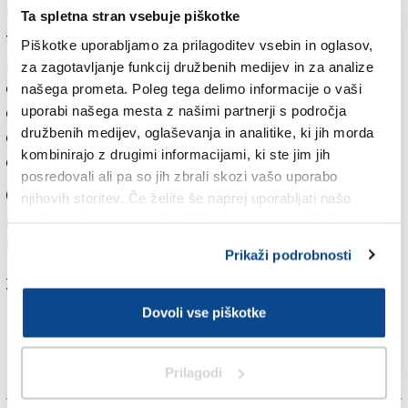
Na infrastrukturnem ministrstvu kot na Darsu
Ta spletna stran vsebuje piškotke
takšnemu ukrepu dolgo časa niso bili naklonjeni, zdaj
Piškotke uporabljamo za prilagoditev vsebin in oglasov,
pa so pojasnili, da so poiskali rešitev, ki ne ruši
za zagotavljanje funkcij družbenih medijev in za analize
enotnosti dobro uveljavljenega in delujočega sistema
našega prometa. Poleg tega delimo informacije o vaši
cestninjenja ter hkrati zagotavlja nediskriminatorno
uporabi našega mesta z našimi partnerji s področja
družbenih medijev, oglaševanja in analitike, ki jih morda
obravnavo uporabnikov na celotnem omrežju
kombinirajo z drugimi informacijami, ki ste jim jih
cestninskih cest v Sloveniji.
posredovali ali pa so jih zbrali skozi vašo uporabo
Ob tem so poudarili, da je ukrep začasne narave in je
njihovih storitev. Če želite še naprej uporabljati našo
predviden do izgradnje hitre ceste med Koprom in
spletno stran, se morate strinjati z uporabo piškotkov.
Dragonjo.
Prikaži podrobnosti
Za branje in pisanje komentarjev
je potrebna prijava
Dovoli vse piškotke
Prilagodi