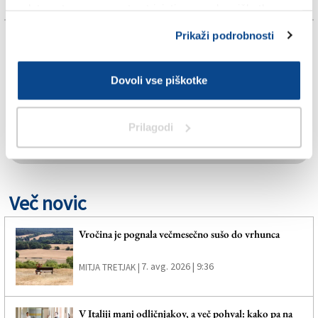
spletno stran, se morate strinjati z uporabo piškotkov.
Prikaži podrobnosti
TAGS:
KRONIKA
Dovoli vse piškotke
SPLETNO UREDNIŠTVO
Prilagodi
TRŽAŠKI ZALIV
Več novic
Vročina je pognala večmesečno sušo do vrhunca
7. avg. 2026 | 9:36
MITJA TRETJAK |
V Italiji manj odličnjakov, a več pohval: kako pa na