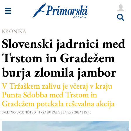
Novice
Tržaška
KRONIKA
Goriška
Slovenski jadrnici med
Kultura
Trstom in Gradežem
Šport
burja zlomila jambor
Še
Vreme
V Tržaškem zalivu je včeraj v kraju
Punta Sdobba med Trstom in
V Kioskih
Gradežem potekala reševalna akcija
SPLETNO UREDNIŠTVO
|
TRŽAŠKI ZALIV
|
24. jun. 2024 | 15:45
Uredništvo
Oglasi