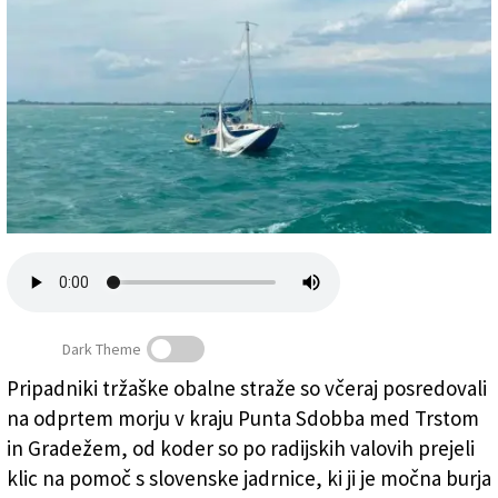
Založnik
Zadruga PD
Naročnine
Dark Theme
Pripadniki tržaške obalne straže so včeraj posredovali
Jadrnico so zasidrale in si nadele rešilne jopiče
na odprtem morju v kraju Punta Sdobba med Trstom
(OBALNA STRAŽA)
in Gradežem, od koder so po radijskih valovih prejeli
klic na pomoč s slovenske jadrnice, ki ji je močna burja