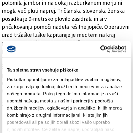
polomila jambor in na dokaj razburkanem morju ni
mogla več pluti naprej. Tričlanska slovenska ženska
posadka je 9-metrsko plovilo zasidrala in si v
pričakovanju pomoči nadela rešilne jopiče. Operativni
urad tržaške luške kapitanije je medtem na kraj
preusmeril vlačilec, ki je bil v bližini na poskusni
plovbi, da bi preverili stanje ponesrečene posadke.
Trideset minut po klicu na pomoč pa je na kraj priplul
še patruljni čoln obalne straže. Nanj so vkrcali članice
Ta spletna stran vsebuje piškotke
posadke. Bile so premrznjene in pretresene toda v
Piškotke uporabljamo za prilagoditev vsebin in oglasov,
dobrem zdravstvenem stanju. Prepeljali so jih v
za zagotavljanje funkcij družbenih medijev in za analize
tržiško pristanišče.
našega prometa. Poleg tega delimo informacije o vaši
uporabi našega mesta z našimi partnerji s področja
Za branje in pisanje komentarjev
je potrebna prijava
družbenih medijev, oglaševanja in analitike, ki jih morda
kombinirajo z drugimi informacijami, ki ste jim jih
posredovali ali pa so jih zbrali skozi vašo uporabo
njihovih storitev. Če želite še naprej uporabljati našo