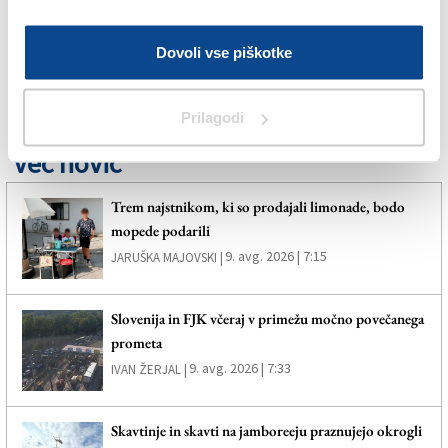
PIEMONT
Dovoli vse piškotke
SPLETNO UREDNIŠTVO
Prilagodi
Več novic
Trem najstnikom, ki so prodajali limonade, bodo
mopede podarili
9. avg. 2026 | 7:15
JARUŠKA MAJOVSKI |
Slovenija in FJK včeraj v primežu močno povečanega
prometa
9. avg. 2026 | 7:33
IVAN ŽERJAL |
Skavtinje in skavti na jamboreeju praznujejo okrogli