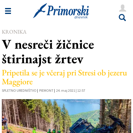
Novice
Tržaška
KRONIKA
Goriška
V nesreči žičnice
Kultura
štirinajst žrtev
Šport
Še
Pripetila se je včeraj pri Stresi ob jezeru
Maggiore
Vreme
SPLETNO UREDNIŠTVO
|
PIEMONT
|
24. maj 2021 | 12:57
V Kioskih
Uredništvo
Oglasi