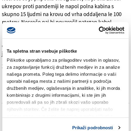
ukrepov proti pandemiji le napol polna kabina s
skupno 15 ljudmi na krovu od vrha oddaljena le 100
metrov. Nesrečo naj bi povzročil natrgan kabel.
Kabina naj bi najprej začela drseti vzvratno navzdol,
nakar naj bi zadela steber, pri čemer kaže, da so
odpovedale varnostne zavore. S približno 15 metrov
Ta spletna stran vsebuje piškotke
je padla na spodnje strmo gozdnato pobočje.
Piškotke uporabljamo za prilagoditev vsebin in oglasov,
Za branje in pisanje komentarjev
je potrebna prijava
za zagotavljanje funkcij družbenih medijev in za analize
našega prometa. Poleg tega delimo informacije o vaši
uporabi našega mesta z našimi partnerji s področja
družbenih medijev, oglaševanja in analitike, ki jih morda
kombinirajo z drugimi informacijami, ki ste jim jih
posredovali ali pa so jih zbrali skozi vašo uporabo
njihovih storitev. Če želite še naprej uporabljati našo
TAGS:
spletno stran, se morate strinjati z uporabo piškotkov.
KRONIKA
Prikaži podrobnosti