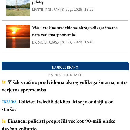
jubilej
8. avg. 2026 | 18:55
MARTIN POLJSAK |
Višek vročine predvidoma okrog velikega šmarna,
nato verjetna sprememba
8. avg. 2026 | 16:40
DARKO BRADASSI |
NAJBOLJ BRANO
NAJNOVEJŠE NOVICE
Višek vročine predvidoma okrog velikega šmarna, nato
ŠE
verjetna sprememba
Policisti izsledili deklico, ki se je oddaljila od
TRŽAŠKA
staršev
Finančni policisti preprečili več kot 90-milijonsko
ŠE
davčno goljufijo