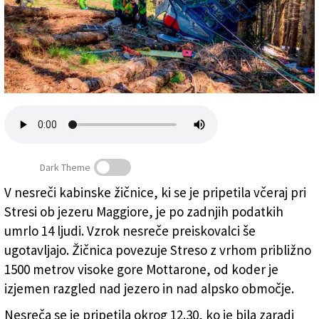
Založnik
Zadruga PD
Naročnine
Dark Theme
V nesreči kabinske žičnice, ki se je pripetila včeraj pri
Stresi ob jezeru Maggiore, je po zadnjih podatkih
Razbitine žičnice (ANSA)
umrlo 14 ljudi. Vzrok nesreče preiskovalci še
ugotavljajo. Žičnica povezuje Streso z vrhom približno
1500 metrov visoke gore Mottarone, od koder je
izjemen razgled nad jezero in nad alpsko območje.
Nesreča se je pripetila okrog 12.30, ko je bila zaradi