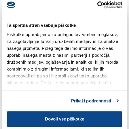
Vremenska napoved Hidrometeorološkega zavoda
Republike Slovenije in deželne meteorološke
opazovalnice ARPA.
Ta spletna stran vsebuje piškotke
Za branje in pisanje komentarjev
je potrebna prijava
Piškotke uporabljamo za prilagoditev vsebin in oglasov,
za zagotavljanje funkcij družbenih medijev in za analize
našega prometa. Poleg tega delimo informacije o vaši
uporabi našega mesta z našimi partnerji s področja
družbenih medijev, oglaševanja in analitike, ki jih morda
kombinirajo z drugimi informacijami, ki ste jim jih
TAGS:
posredovali ali pa so jih zbrali skozi vašo uporabo
njihovih storitev. Če želite še naprej uporabljati našo
spletno stran, se morate strinjati z uporabo piškotkov.
SPLETNO UREDNIŠTVO
Prikaži podrobnosti
VREME
Dovoli vse piškotke
Več novic