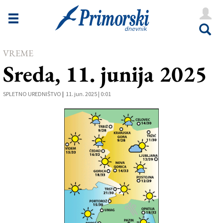
Novice
Tržaška
VREME
Goriška
Sreda, 11. junija 2025
Kultura
SPLETNO UREDNIŠTVO
Šport
|
11. jun. 2025 | 0:01
Še
Vreme
V Kioskih
Uredništvo
Oglasi