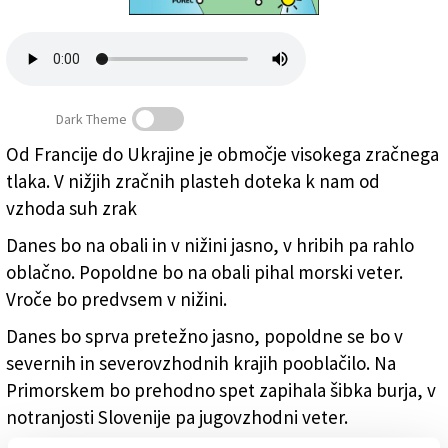
Založnik
Zadruga PD
Naročnine
Dark Theme
Od Francije do Ukrajine je območje visokega zračnega
tlaka. V nižjih zračnih plasteh doteka k nam od
vzhoda suh zrak
Danes bo na obali in v nižini jasno, v hribih pa rahlo
oblačno. Popoldne bo na obali pihal morski veter.
Vroče bo predvsem v nižini.
Danes bo sprva pretežno jasno, popoldne se bo v
severnih in severovzhodnih krajih pooblačilo. Na
Primorskem bo prehodno spet zapihala šibka burja, v
notranjosti Slovenije pa jugovzhodni veter.