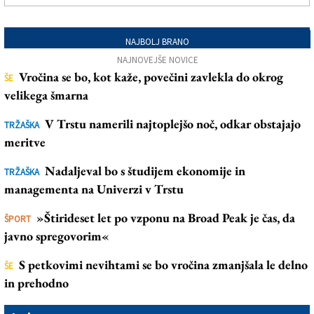
NAJBOLJ BRANO
NAJNOVEJŠE NOVICE
Vročina se bo, kot kaže, povečini zavlekla do okrog
ŠE
velikega šmarna
V Trstu namerili najtoplejšo noč, odkar obstajajo
TRŽAŠKA
meritve
Nadaljeval bo s študijem ekonomije in
TRŽAŠKA
managementa na Univerzi v Trstu
»Štirideset let po vzponu na Broad Peak je čas, da
ŠPORT
javno spregovorim«
S petkovimi nevihtami se bo vročina zmanjšala le delno
ŠE
in prehodno