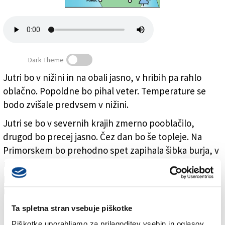
Založnik
Zadruga PD
Naročnine
Dark Theme
Jutri bo v nižini in na obali jasno, v hribih pa rahlo
oblačno. Popoldne bo pihal veter. Temperature se
bodo zvišale predvsem v nižini.
Jutri se bo v severnih krajih zmerno pooblačilo,
drugod bo precej jasno. Čez dan bo še topleje. Na
Primorskem bo prehodno spet zapihala šibka burja, v
notranjosti pa veter vzhodnih smeri. V četrtek bo
precej jasno, le ponekod v severnih krajih bo sprva
nekaj oblačnosti.
Ta spletna stran vsebuje piškotke
Vremenska napoved Hidrometeorološkega zavoda
Piškotke uporabljamo za prilagoditev vsebin in oglasov,