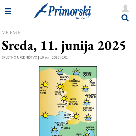
Novice
Tržaška
VREME
Goriška
Sreda, 11. junija 2025
Kultura
SPLETNO UREDNIŠTVO
Šport
|
10. jun. 2025 | 0:01
Še
Vreme
V Kioskih
Uredništvo
Oglasi