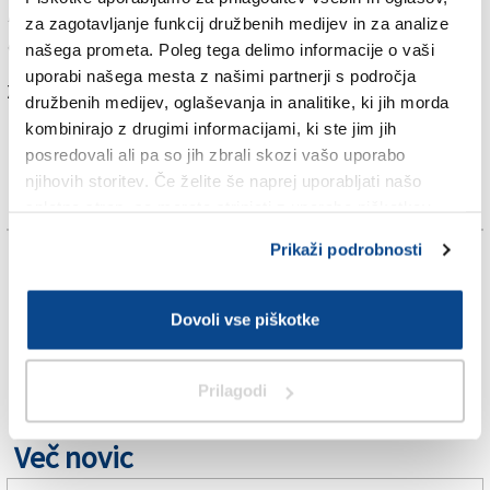
Republike Slovenije in deželne meteorološke
za zagotavljanje funkcij družbenih medijev in za analize
opazovalnice ARPA.
našega prometa. Poleg tega delimo informacije o vaši
uporabi našega mesta z našimi partnerji s področja
Za branje in pisanje komentarjev
je potrebna prijava
družbenih medijev, oglaševanja in analitike, ki jih morda
kombinirajo z drugimi informacijami, ki ste jim jih
posredovali ali pa so jih zbrali skozi vašo uporabo
njihovih storitev. Če želite še naprej uporabljati našo
spletno stran, se morate strinjati z uporabo piškotkov.
Prikaži podrobnosti
TAGS:
Dovoli vse piškotke
SPLETNO UREDNIŠTVO
VREME
Prilagodi
Več novic