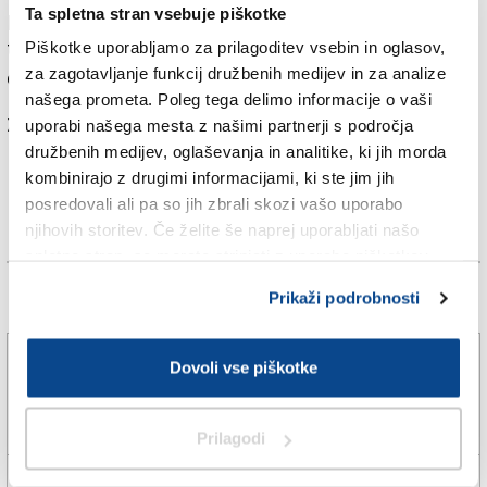
Ta spletna stran vsebuje piškotke
priljubljeni severnoameriški poklicni ligi NBA? Več o
tem v jutrišnji (petkovi) tiskani izdaji Primorskega
Piškotke uporabljamo za prilagoditev vsebin in oglasov,
za zagotavljanje funkcij družbenih medijev in za analize
dnevnika.
našega prometa. Poleg tega delimo informacije o vaši
Za branje in pisanje komentarjev
je potrebna prijava
uporabi našega mesta z našimi partnerji s področja
družbenih medijev, oglaševanja in analitike, ki jih morda
kombinirajo z drugimi informacijami, ki ste jim jih
posredovali ali pa so jih zbrali skozi vašo uporabo
njihovih storitev. Če želite še naprej uporabljati našo
spletno stran, se morate strinjati z uporabo piškotkov.
Prikaži podrobnosti
Več novic
»Hat-trick« Milana, Daniel Skerl ponovno peti
Dovoli vse piškotke
5. avg. 2026 | 18:13
ERIK PICCINI |
Prilagodi
Sistiana Sesljan začel priprave na novo sezono