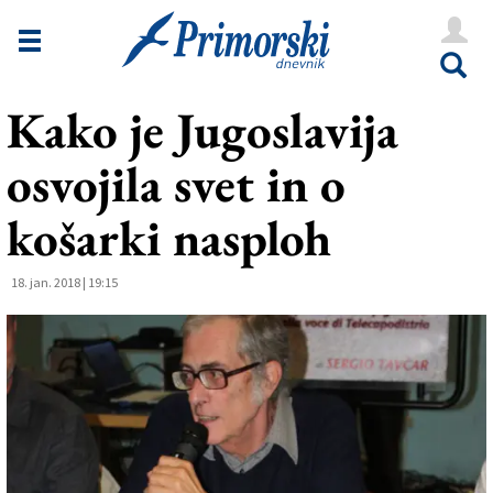
Novice
Tržaška
Kako je Jugoslavija
Goriška
osvojila svet in o
Kultura
Šport
košarki nasploh
Še
18. jan. 2018 | 19:15
Vreme
V Kioskih
Uredništvo
Oglasi