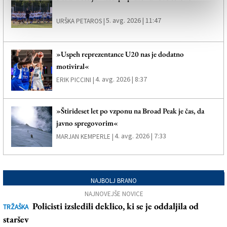
5. avg. 2026 | 11:47
URŠKA PETAROS |
»Uspeh reprezentance U20 nas je dodatno
motiviral«
4. avg. 2026 | 8:37
ERIK PICCINI |
»Štirideset let po vzponu na Broad Peak je čas, da
javno spregovorim«
4. avg. 2026 | 7:33
MARJAN KEMPERLE |
NAJBOLJ BRANO
NAJNOVEJŠE NOVICE
Policisti izsledili deklico, ki se je oddaljila od
TRŽAŠKA
staršev