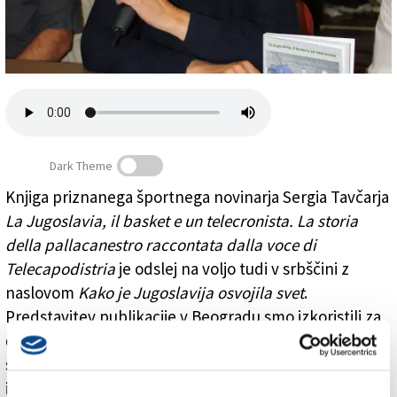
Založnik
Zadruga PD
Naročnine
Dark Theme
Knjiga priznanega športnega novinarja Sergia Tavčarja
La Jugoslavia, il basket e un telecronista. La storia
Kako je Jugoslavija osvojila svet in o košarki nasploh
della pallacanestro raccontata dalla voce di
Telecapodistria
je odslej na voljo tudi v srbščini z
naslovom
Kako je Jugoslavija osvojila svet
.
Predstavitev publikacije v Beogradu smo izkoristili za
daljši pogovor s košarkarskim izvedencem, ki je
spregovoril o italijanski in slovenski košarki, o evroligi
in o Luki Dončiću. Kaj pa o za Tavčarja ne preveč