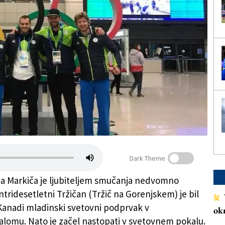
Dark Theme
a Markiča je ljubiteljem smučanja nedvomno
ntridesetletni Tržičan (Tržič na Gorenjskem) je bil
ŠE
 Kanadi mladinski svetovni podprvak v
ok
alomu. Nato je začel nastopati v svetovnem pokalu.