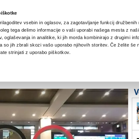
piškotke
ilagoditev vsebin in oglasov, za zagotavljanje funkcij družbenih 
leg tega delimo informacije o vaši uporabi našega mesta z našim
NOVICE
TRŽAŠKA
GORIŠKA
KULTURA
ŠPORT
ŠE
 oglaševanja in analitike, ki jih morda kombinirajo z drugimi inf
pa so jih zbrali skozi vašo uporabo njihovih storitev. Če želite še 
ki svetovni podprvak
te strinjati z uporabo piškotkov.
ovenskih smučarjev
V