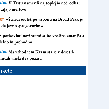
V Trstu namerili najtoplejšo noč, odkar
AŠKA
tajajo meritve
»Štirideset let po vzponu na Broad Peak je
ORT
s, da javno spregovorim«
S petkovimi nevihtami se bo vročina zmanjšala
 delno in prehodno
Na vzhodnem Krasu sta se v desetih
AŠKA
nutah vnela dva požara
nkete