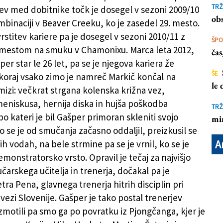
es trener slovenskih smučarjev
TRŽ
tev med dobitnike točk je dosegel v sezoni 2009/10
obs
binaciji v Beaver Creeku, ko je zasedel 29. mesto.
rstitev kariere pa je dosegel v sezoni 2010/11 z
ŠP
 mestom na smuku v Chamonixu. Marca leta 2012,
ča
šper star le 26 let, pa se je njegova kariera že
ŠE
 Skoraj vsako zimo je namreč Markič končal na
le
mizi: večkrat strgana kolenska križna vez,
niskusa, hernija diska in hujša poškodba
TRŽ
o kateri je bil Gašper primoran skleniti svojo
mi
o se je od smučanja začasno oddaljil, preizkusil se
A
ih vodah, na bele strmine pa se je vrnil, ko se je
monstratorsko vrsto. Opravil je tečaj za najvišjo
čarskega učitelja in trenerja, dočakal pa je
ra Pena, glavnega trenerja hitrih disciplin pri
vezi Slovenije. Gašper je tako postal trenerjev
motili pa smo ga po povratku iz Pjongčanga, kjer je