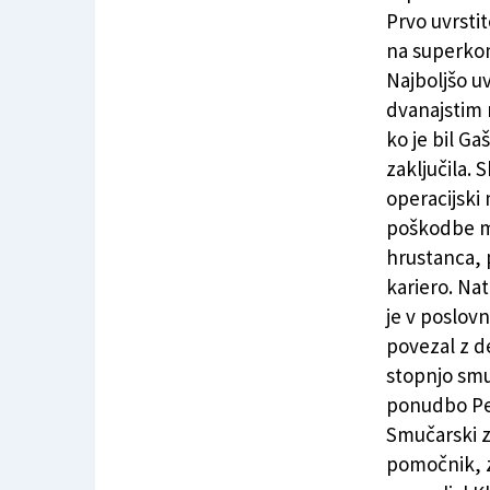
Leta 2006 mladinski svetovni podprvak je dan
Prvo uvrsti
na superkom
Najboljšo uv
dvanajstim
ko je bil Ga
zaključila.
operacijski 
poškodbe me
hrustanca, p
kariero. Nat
je v poslovn
povezal z de
stopnjo smu
ponudbo Pet
Smučarski z
pomočnik, z