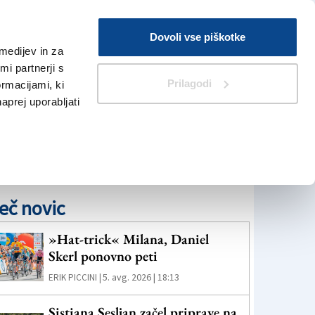
Prijava
Dovoli vse piškotke
medijev in za
Iskanje
V Kioskih
i partnerji s
Prilagodi
ormacijami, ki
naprej uporabljati
eč novic
»Hat-trick« Milana, Daniel
Skerl ponovno peti
5. avg. 2026 | 18:13
ERIK PICCINI |
Sistiana Sesljan začel priprave na