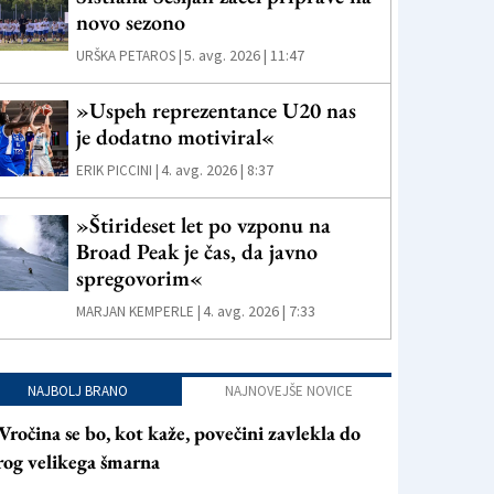
novo sezono
5. avg. 2026 | 11:47
URŠKA PETAROS |
»Uspeh reprezentance U20 nas
je dodatno motiviral«
4. avg. 2026 | 8:37
ERIK PICCINI |
»Štirideset let po vzponu na
Broad Peak je čas, da javno
spregovorim«
4. avg. 2026 | 7:33
MARJAN KEMPERLE |
NAJBOLJ BRANO
NAJNOVEJŠE NOVICE
Vročina se bo, kot kaže, povečini zavlekla do
rog velikega šmarna