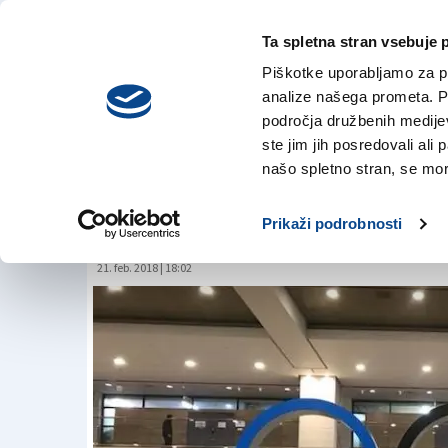
Ta spletna stran vsebuje 
VREME
sreda,
DANES
Piškotke uporabljamo za pr
5. avgusta 2026
analize našega prometa. Po
področja družbenih medijev,
ste jim jih posredovali ali 
Leta 2006 mladins
našo spletno stran, se mora
je danes trener sl
Prikaži podrobnosti
21. feb. 2018 | 18:02