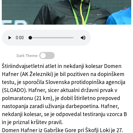
Založnik
Zadruga PD
Naročnine
Dark Theme
Štiriindvajsetletni atlet in nekdanji kolesar Domen
Hafner (AK Železniki) je bil pozitiven na dopinškem
Slovenski prvak pozitiven na dopinškem testu
testu, je sporočila Slovenska protidopinška agencija
(SLOADO). Hafner, sicer aktualni državni prvak v
polmaratonu (21 km), je dobil štiriletno prepoved
nastopanja zaradi uživanja darbepoetina. Hafner,
nekdanji kolesar, se je odpovedal testiranju vzorca B
in je priznal kršitev pravil.
Domen Hafner iz Gabrške Gore pri Škofji Loki je 27.