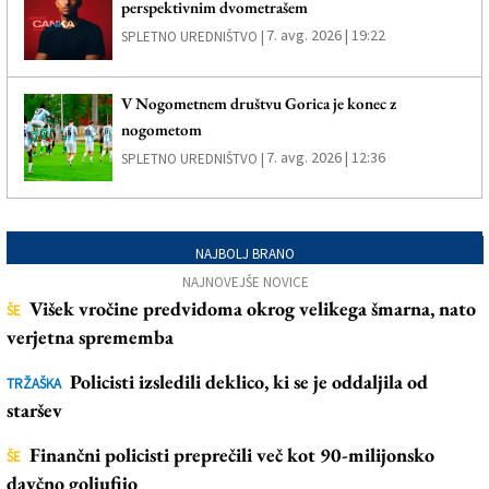
perspektivnim dvometrašem
7. avg. 2026 | 19:22
SPLETNO UREDNIŠTVO |
V Nogometnem društvu Gorica je konec z
nogometom
7. avg. 2026 | 12:36
SPLETNO UREDNIŠTVO |
NAJBOLJ BRANO
NAJNOVEJŠE NOVICE
Višek vročine predvidoma okrog velikega šmarna, nato
ŠE
verjetna sprememba
Policisti izsledili deklico, ki se je oddaljila od
TRŽAŠKA
staršev
Finančni policisti preprečili več kot 90-milijonsko
ŠE
davčno goljufijo