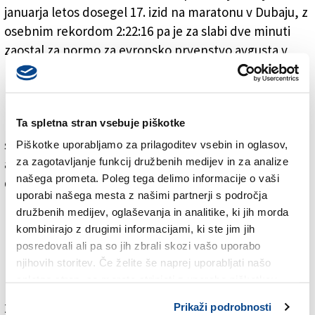
januarja letos dosegel 17. izid na maratonu v Dubaju, z
osebnim rekordom 2:22:16 pa je za slabi dve minuti
zaostal za normo za evropsko prvenstvo avgusta v
Berlinu (2:20:30), pred tem pa je slavil na 40.
novoletnem teku v Varaždinu.
Dva urinska vzorca, odvzeta po maratonu v Dubaju po
Ta spletna stran vsebuje piškotke
prihodu v domovino 29. januarja, sta po poročilu s
strani Mednarodne dopinške organizacije Wade
Piškotke uporabljamo za prilagoditev vsebin in oglasov,
za zagotavljanje funkcij družbenih medijev in za analize
akreditiranega laboratorija v Saibersdorfu vsebovala
našega prometa. Poleg tega delimo informacije o vaši
darbepoetin.
uporabi našega mesta z našimi partnerji s področja
družbenih medijev, oglaševanja in analitike, ki jih morda
kombinirajo z drugimi informacijami, ki ste jim jih
posredovali ali pa so jih zbrali skozi vašo uporabo
njihovih storitev. Če želite še naprej uporabljati našo
spletno stran, se morate strinjati z uporabo piškotkov.
Za branje in pisanje komentarjev
je potrebna prijava
Prikaži podrobnosti