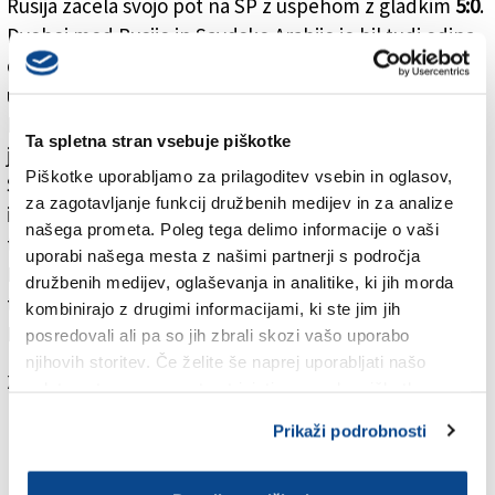
Rusija začela svojo pot na SP z uspehom z gladkim
5:0
.
Dvoboj med Rusijo in Savdsko Arabijo je bil tudi edina
današnja tekma. Pred tem so na stadionu Lužniki
uradno odprli tekmovanje. Na slavnostnem odprtju je
bil glavni zvezdnik britanski pevec Robbie Williams, ki
Ta spletna stran vsebuje piškotke
je imel ob sebi rusko sopranistko Aido Garifullino.
Piškotke uporabljamo za prilagoditev vsebin in oglasov,
Spregovorila sta tudi predsednik Fife Gianni Infantino
za zagotavljanje funkcij družbenih medijev in za analize
in Ruski predsednik Vladimir Putin. Jutri se bo
našega prometa. Poleg tega delimo informacije o vaši
tekmovanje nadaljevalo. Ob 14. uri se bosta udarili
uporabi našega mesta z našimi partnerji s področja
Egipt in Urugvaj (skupina A), nato pa bosta na vrsti
družbenih medijev, oglaševanja in analitike, ki jih morda
tekmi skupine B: ob 17. uri Maroko - Iran, ob 20. uri pa
kombinirajo z drugimi informacijami, ki ste jim jih
Portugalska - Španija.
posredovali ali pa so jih zbrali skozi vašo uporabo
njihovih storitev. Če želite še naprej uporabljati našo
Za branje in pisanje komentarjev
je potrebna prijava
spletno stran, se morate strinjati z uporabo piškotkov.
Prikaži podrobnosti