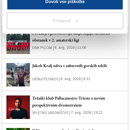
Dovoli vse piškotke
Več novic
Prilagodi
Pri Zarji s prevetritvijo ekipe ciljajo na miren
obstanek v 2. amaterski ligi
8. avg. 2026 | 11:06
ERIK PICCINI |
Jakob Kralj uživa v zahtevnih gorskih tekih
8. avg. 2026 | 8:31
URŠKA PETAROS |
Tržaški klub Pallacanestro Trieste z novim
perspektivnim dvometrašem
7. avg. 2026 | 19:22
SPLETNO UREDNIŠTVO |