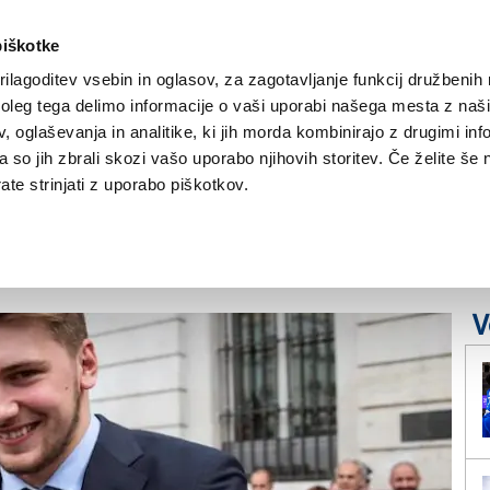
piškotke
ilagoditev vsebin in oglasov, za zagotavljanje funkcij družbenih 
leg tega delimo informacije o vaši uporabi našega mesta z našim
NOVICE
TRŽAŠKA
GORIŠKA
KULTURA
ŠPORT
ŠE
 oglaševanja in analitike, ki jih morda kombinirajo z drugimi inf
pa so jih zbrali skozi vašo uporabo njihovih storitev. Če želite še 
anta, igral naj bi v
te strinjati z uporabo piškotkov.
V