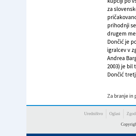
kupčiji po v
Dončića izbrala Atlanta, igral naj bi v Dallasu
za slovensk
pričakovano
prihodnji s
drugem mest
Dončić je p
igralcev v z
Andrea Bargn
2003) je bil
Dončić tretji
Za branje in
Uredništvo
Oglasi
Zgod
Copyrig