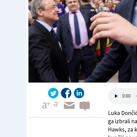
Luka Dončić 
ga izbrali 
Hawks, za ka