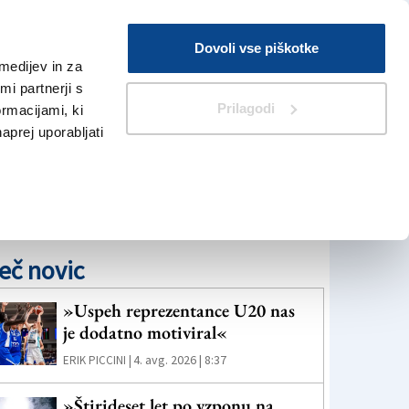
Prijava
Dovoli vse piškotke
medijev in za
Iskanje
V Kioskih
i partnerji s
Prilagodi
ormacijami, ki
naprej uporabljati
eč novic
»Uspeh reprezentance U20 nas
je dodatno motiviral«
4. avg. 2026 | 8:37
ERIK PICCINI |
»Štirideset let po vzponu na