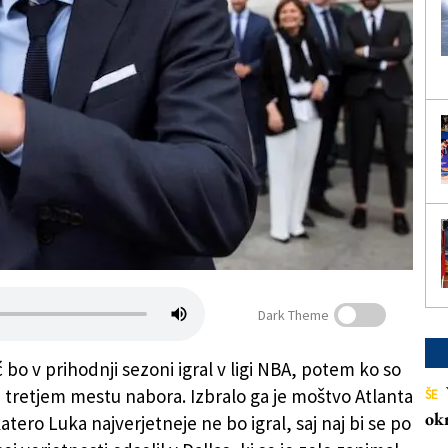
Dark Theme
bo v prihodnji sezoni igral v ligi NBA, potem ko so
na tretjem mestu nabora. Izbralo ga je moštvo Atlanta
ŠE
ok
tero Luka najverjetneje ne bo igral, saj naj bi se po