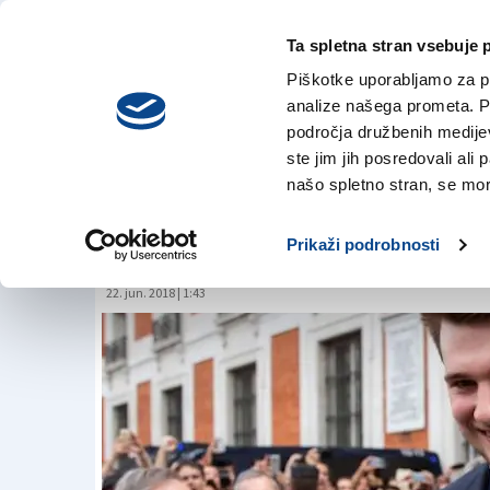
Ta spletna stran vsebuje 
VREME
sreda,
DANES
Piškotke uporabljamo za pr
5. avgusta 2026
analize našega prometa. Po
področja družbenih medijev,
ste jim jih posredovali ali 
Dončića izbrala Atl
našo spletno stran, se mora
Dallasu
Prikaži podrobnosti
22. jun. 2018 | 1:43