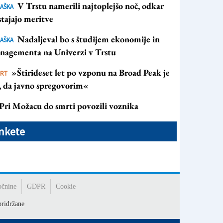
V Trstu namerili najtoplejšo noč, odkar
AŠKA
tajajo meritve
Nadaljeval bo s študijem ekonomije in
AŠKA
nagementa na Univerzi v Trstu
»Štirideset let po vzponu na Broad Peak je
ORT
s, da javno spregovorim«
Pri Možacu do smrti povozili voznika
nkete
očnine
GDPR
Cookie
ridržane