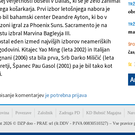
sej verjetnosti odselil v Dallas, ki se je zelo zanimal
TRŽ
ega košarkarja. Prvi izbor letošnjega nabora je
obs
 bil bahamski center Deandre Ayton, ki bo v
ezoni igral za Phoenix Suns. Sacramento je na
TRŽ
ma
u izbral Marvina Bagleyja III.
ostal eden izmed najvišjih izborov neameriških
ŠP
godovini. Kitajec Yao Ming (leta 2002) in Italijan
ča
ani (2006) sta bila prva, Srb Darko Miličić (leta
 tretji, Španec Pau Gasol (2001) pa je bil tako kot
ŠE
.
A
 pisanje komentarjev
je potrebna prijava
ovina
Povezave
Založnik
Zadruga PD
KD Bubnič Magajna
Nar
ht
2026
© DZP doo - PRAE srl (št.DDV - P.IVA 00830510327) – Vse pravice p