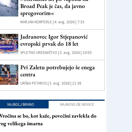
Broad Peak je čas, da javno
spregovorim«
4. avg. 2026 | 7:33
MARJAN KEMPERLE |
Jadranovec Igor Stjepanović
evropski prvak do 18 let
3. avg. 2026 | 10:55
SPLETNO UREDNIŠTVO |
Pri Zaletu potrebujejo še enega
centra
3. avg. 2026 | 11:38
URŠKA PETAROS |
NAJBOLJ BRANO
NAJNOVEJŠE NOVICE
Vročina se bo, kot kaže, povečini zavlekla do
rog velikega šmarna