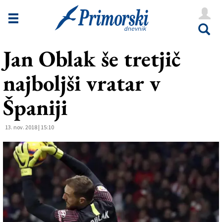
Novice
Tržaška
Jan Oblak še tretjič
Goriška
najboljši vratar v
Kultura
Šport
Španiji
Še
13. nov. 2018 | 15:10
Vreme
V Kioskih
Uredništvo
Oglasi