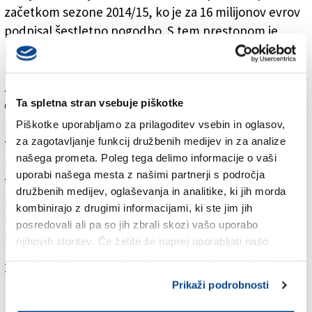
začetkom sezone 2014/15, ko je za 16 milijonov evrov
podpisal šestletno pogodbo. S tem prestopom je
postal peti najdražji vratar v zgodovini nogometa,
najdražji Slovenec vseh časov ter najdražji vratar v
zgodovini španske primere.
Ta spletna stran vsebuje piškotke
Oblak je prvo lovoriko zamora, ki ima v Španiji
posebno težo, prejel v sezoni 2015/16, ko je na 38
Piškotke uporabljamo za prilagoditev vsebin in oglasov,
za zagotavljanje funkcij družbenih medijev in za analize
tekmah prejel le 18 zadetkov. Oblak je Marco znova
našega prometa. Poleg tega delimo informacije o vaši
prepričal tudi v sezoni 2016/17, ko je na 29 odigranih
uporabi našega mesta z našimi partnerji s področja
tekmah prejel 21 zadetkov. V minuli sezoni v 37
družbenih medijev, oglaševanja in analitike, ki jih morda
prvoligaških dvobojih prejel le 22 zadetkov in si s
kombinirajo z drugimi informacijami, ki ste jim jih
količnikom 0,59 v tem segmentu vnovič pokoril vso
posredovali ali pa so jih zbrali skozi vašo uporabo
konkurenco.
njihovih storitev. Če želite še naprej uporabljati našo
spletno stran, se morate strinjati z uporabo piškotkov.
Za branje in pisanje komentarjev
je potrebna prijava
Prikaži podrobnosti