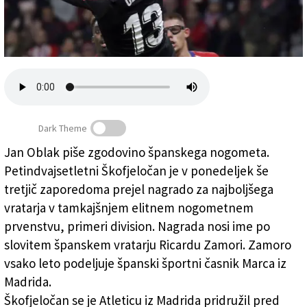
Založnik
Zadruga PD
Naročnine
Dark Theme
Jan Oblak piše zgodovino španskega nogometa.
Petindvajsetletni Škofjeločan je v ponedeljek še
Jan Oblak še tretjič najboljši vratar v Španiji
tretjič zaporedoma prejel nagrado za najboljšega
vratarja v tamkajšnjem elitnem nogometnem
prvenstvu, primeri division. Nagrada nosi ime po
slovitem španskem vratarju Ricardu Zamori. Zamoro
vsako leto podeljuje španski športni časnik Marca iz
Madrida.
Škofjeločan se je Atleticu iz Madrida pridružil pred