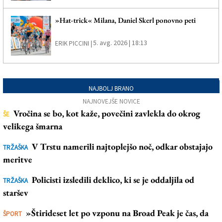
»Hat-trick« Milana, Daniel Skerl ponovno peti
5. avg. 2026 | 18:13
ERIK PICCINI |
NAJBOLJ BRANO
NAJNOVEJŠE NOVICE
Vročina se bo, kot kaže, povečini zavlekla do okrog
ŠE
velikega šmarna
V Trstu namerili najtoplejšo noč, odkar obstajajo
TRŽAŠKA
meritve
Policisti izsledili deklico, ki se je oddaljila od
TRŽAŠKA
staršev
»Štirideset let po vzponu na Broad Peak je čas, da
ŠPORT