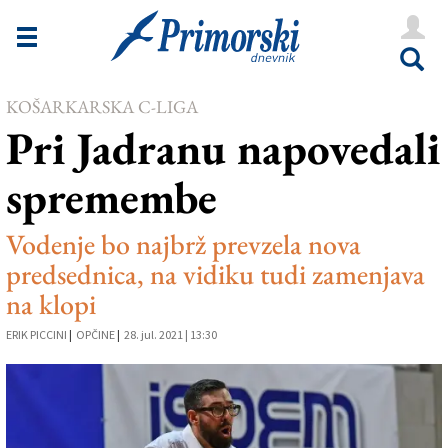
Novice
Tržaška
KOŠARKARSKA C-LIGA
Goriška
Pri Jadranu napovedali
Kultura
spremembe
Šport
Še
Vodenje bo najbrž prevzela nova
predsednica, na vidiku tudi zamenjava
Vreme
na klopi
V Kioskih
ERIK PICCINI
|
OPČINE
|
28. jul. 2021 | 13:30
Uredništvo
Oglasi