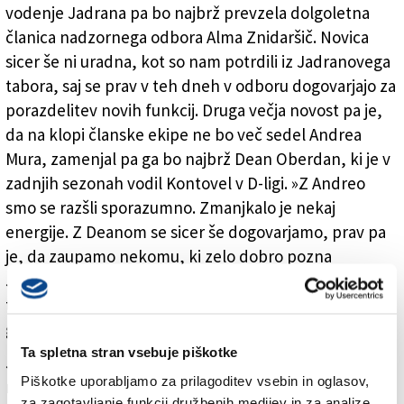
vodenje Jadrana pa bo najbrž prevzela dolgoletna
članica nadzornega odbora Alma Znidaršič. Novica
sicer še ni uradna, kot so nam potrdili iz Jadranovega
tabora, saj se prav v teh dneh v odboru dogovarjajo za
porazdelitev novih funkcij. Druga večja novost pa je,
da na klopi članske ekipe ne bo več sedel Andrea
Mura, zamenjal pa ga bo najbrž Dean Oberdan, ki je v
zadnjih sezonah vodil Kontovel v D-ligi. »Z Andreo
smo se razšli sporazumno. Zmanjkalo je nekaj
energije. Z Deanom se sicer še dogovarjamo, prav pa
je, da zaupamo nekomu, ki zelo dobro pozna
Jadranovo okolje. Poleg tega pa po opravljenem
trenerskem izpitu vendarle lahko vodi ekipo v C-ligi
gold,« je dejal Jadranov menedžer Boris Vitez.
Ta spletna stran vsebuje piškotke
Jadran je potrdil vpis v C-ligo gold, ki pa je še polna
Piškotke uporabljamo za prilagoditev vsebin in oglasov,
neznank.
za zagotavljanje funkcij družbenih medijev in za analize