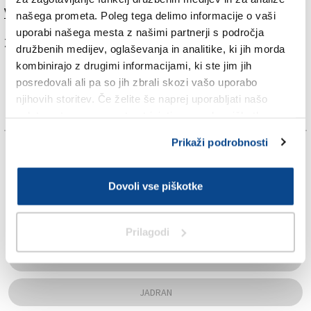
Več v današnjem (četrtkovem) Primorskem dnevniku.
našega prometa. Poleg tega delimo informacije o vaši
uporabi našega mesta z našimi partnerji s področja
Za branje in pisanje komentarjev
je potrebna prijava
družbenih medijev, oglaševanja in analitike, ki jih morda
kombinirajo z drugimi informacijami, ki ste jim jih
posredovali ali pa so jih zbrali skozi vašo uporabo
njihovih storitev. Če želite še naprej uporabljati našo
spletno stran, se morate strinjati z uporabo piškotkov.
Prikaži podrobnosti
TAGS:
Dovoli vse piškotke
ANDREA MURA
ERIK PICCINI
Prilagodi
IVANA MILIČ
JADRAN