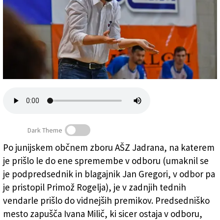
Založnik
Zadruga PD
Naročnine
Dark Theme
Po junijskem občnem zboru AŠZ Jadrana, na katerem
Andrea Mura je vodenje Jadrana prevzel junija 2019
je prišlo le do ene spremembe v odboru (umaknil se
(FOTODAMJ@N)
je podpredsednik in blagajnik Jan Gregori, v odbor pa
je pristopil Primož Rogelja), je v zadnjih tednih
vendarle prišlo do vidnejših premikov. Predsedniško
mesto zapušča Ivana Milič, ki sicer ostaja v odboru,