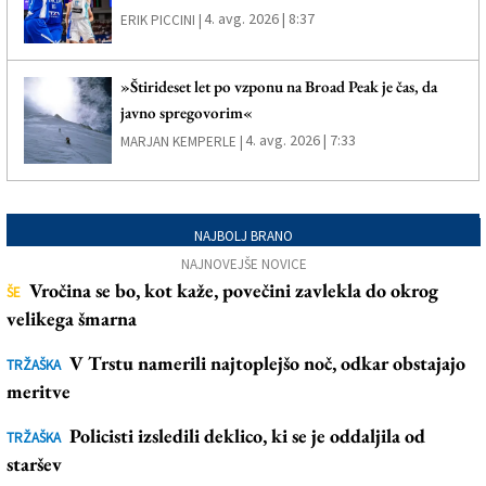
4. avg. 2026 | 8:37
ERIK PICCINI |
»Štirideset let po vzponu na Broad Peak je čas, da
javno spregovorim«
4. avg. 2026 | 7:33
MARJAN KEMPERLE |
NAJBOLJ BRANO
NAJNOVEJŠE NOVICE
Vročina se bo, kot kaže, povečini zavlekla do okrog
ŠE
velikega šmarna
V Trstu namerili najtoplejšo noč, odkar obstajajo
TRŽAŠKA
meritve
Policisti izsledili deklico, ki se je oddaljila od
TRŽAŠKA
staršev