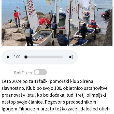
Založnik
Zadruga PD
Naročnine
Dark Theme
Leto 2024 bo za Tržaški pomorski klub Sirena
10. Jadranski miting v organizaciji TPK Sirena (TPK
slavnostno. Klub bo svojo 100. obletnico ustanovitve
Sirena/FB)
praznoval v letu, ko bo dočakal tudi tretji olimpijski
nastop svoje članice. Pogovor s predsednikom
Igorjem Filipcicem bi zato težko začeli daleč od obeh