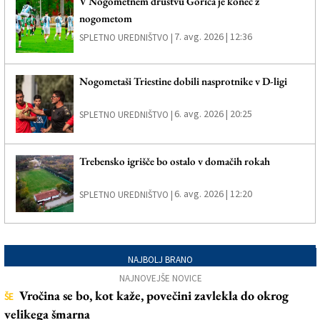
V Nogometnem društvu Gorica je konec z
nogometom
7. avg. 2026 | 12:36
SPLETNO UREDNIŠTVO |
Nogometaši Triestine dobili nasprotnike v D-ligi
6. avg. 2026 | 20:25
SPLETNO UREDNIŠTVO |
Trebensko igrišče bo ostalo v domačih rokah
6. avg. 2026 | 12:20
SPLETNO UREDNIŠTVO |
NAJBOLJ BRANO
NAJNOVEJŠE NOVICE
Vročina se bo, kot kaže, povečini zavlekla do okrog
ŠE
velikega šmarna