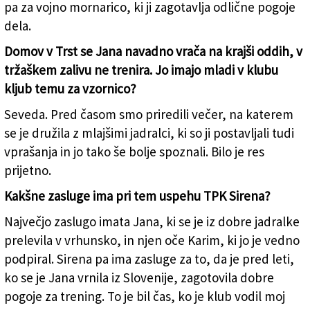
pa za vojno mornarico, ki ji zagotavlja odlične pogoje
dela.
Domov v Trst se Jana navadno vrača na krajši oddih, v
tržaškem zalivu ne trenira. Jo imajo mladi v klubu
kljub temu za vzornico?
Seveda. Pred časom smo priredili večer, na katerem
se je družila z mlajšimi jadralci, ki so ji postavljali tudi
vprašanja in jo tako še bolje spoznali. Bilo je res
prijetno.
Kakšne zasluge ima pri tem uspehu TPK Sirena?
Največjo zaslugo imata Jana, ki se je iz dobre jadralke
prelevila v vrhunsko, in njen oče Karim, ki jo je vedno
podpiral. Sirena pa ima zasluge za to, da je pred leti,
ko se je Jana vrnila iz Slovenije, zagotovila dobre
pogoje za trening. To je bil čas, ko je klub vodil moj