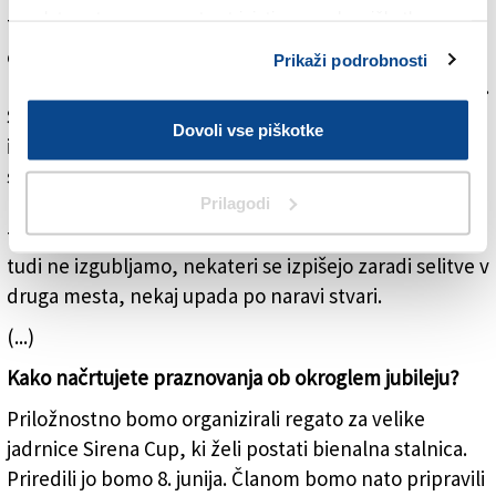
spletno stran, se morate strinjati z uporabo piškotkov.
Trend članov progresivno raste. Za tem je seveda
odbor, ki sprejema prošnje za članstvo. Obenem pa je
Prikaži podrobnosti
lepo, da se zamejci lahko družimo v tako lepem klubu.
Stremim k temu, da bi se v klubu družili, si pomagali
Dovoli vse piškotke
in se zabavali, ne samo jadralci, ampak tudi njihovi
starši in drugi. Mislili smo, da bo članstvo med
Prilagodi
koronakrizo upadlo zaradi gospodarske krize, a smo
takrat večinoma ohranili vse člane. Članov v glavnim
tudi ne izgubljamo, nekateri se izpišejo zaradi selitve v
druga mesta, nekaj upada po naravi stvari.
(...)
Kako načrtujete praznovanja ob okroglem jubileju?
Priložnostno bomo organizirali regato za velike
jadrnice Sirena Cup, ki želi postati bienalna stalnica.
Priredili jo bomo 8. junija. Članom bomo nato pripravili