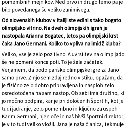
pomembnih mejnikov. Med prvo in drugo temo pa je
bilo povedanega še veliko zanimivega.
Od slovenskih klubov v Italiji ste edini s tako bogato
olimpijsko vitrino. Na dveh olimpijskih igrah je
nastopala Arianna Bogatec, letos pa olimpijski krst
čaka Jano Germani. Koliko to vpliva na imidž kluba?
Veliko, vse je zelo pozitivno. A uvrstitev na olimpijado
še ne pomeni konca poti. To je šele začetek.
Verjamem, da bodo pariške olimpijske igre za Jano
samo prve. Z njo sem zdaj redno v stiku, opažam, da
je fizično zelo dobro pripravljena in nasploh zelo
osredotočena na sam nastop. Ob sebi ima družino, ki
jo močno podpira, kar je pri določenih športih, kot je
tudi jadranje, zelo pomembno in ključno za uspeh.
Karim Germani, njen oče in naš bivši športni direktor,
je v to tudi veliko vložil. Jana je naša članica, tekmuje