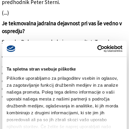
predhodnik Peter Sterni.
(...)
Je tekmovalna jadralna dejavnost pri vas še vedno v
ospredju?
Seveda. Delamo za mlade in za rezultat. To rad
poudarim. In včasih rezultat tudi pride. Zato tudi čim
več finančnih sredstev vlagamo v športno dejavnost,
zaradi katere smo dobili tudi koncesijo, da lahko
Ta spletna stran vsebuje piškotke
delujemo na tem delu barkovljanskega nasipa. Upam,
Piškotke uporabljamo za prilagoditev vsebin in oglasov,
da je vsem jasno, kakšne izjemne rezultate smo
za zagotavljanje funkcij družbenih medijev in za analize
dosegli pri klubu, zdaj imamo med člani spet tudi
našega prometa. Poleg tega delimo informacije o vaši
olimpijko.
uporabi našega mesta z našimi partnerji s področja
družbenih medijev, oglaševanja in analitike, ki jih morda
(...)
kombinirajo z drugimi informacijami, ki ste jim jih
Koliko članov šteje TPK Sirena ob svoji 100. obletnici?
posredovali ali pa so jih zbrali skozi vašo uporabo
njihovih storitev. Če želite še naprej uporabljati našo
Nekaj manj nas je kot 500, kar je več kot pred leti.