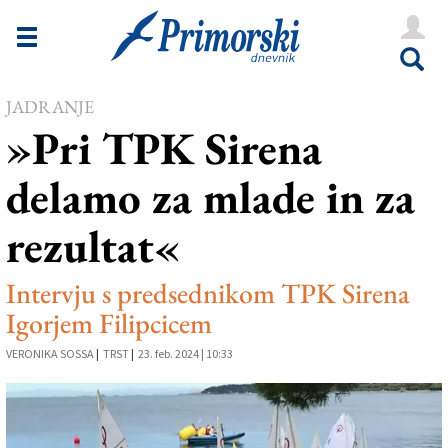
Novice
Tržaška
JADRANJE
Goriška
»Pri TPK Sirena
Kultura
delamo za mlade in za
Šport
rezultat«
Še
Vreme
Intervju s predsednikom TPK Sirena
Igorjem Filipcicem
V Kioskih
VERONIKA SOSSA
|
TRST
|
23. feb. 2024 | 10:33
Uredništvo
Oglasi