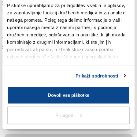
Še naprej v vodstvu ostaja Pogačar (UAE Team
Piškotke uporabljamo za prilagoditev vsebin in oglasov,
Emirates), ki ima 1:06 minute naskoka pred Belgijcem
za zagotavljanje funkcij družbenih medijev in za analize
Remcom Evenepoelom (Soudal Quick-Step) ter 1:14
našega prometa. Poleg tega delimo informacije o vaši
minute pred branilcem zadnjih dveh zmag, Dancem
uporabi našega mesta z našimi partnerji s področja
družbenih medijev, oglaševanja in analitike, ki jih morda
Jonasom Vingegaardom (Visma-Lease a Bike).
kombinirajo z drugimi informacijami, ki ste jim jih
Start današnje etape bo ob 13.50.
posredovali ali pa so jih zbrali skozi vašo uporabo
njihovih storitev. Če želite še naprej uporabljati našo
Za branje in pisanje komentarjev
je potrebna prijava
spletno stran, se morate strinjati z uporabo piškotkov.
Prikaži podrobnosti
Dovoli vse piškotke
TAGS:
Prilagodi
FRANCIJA