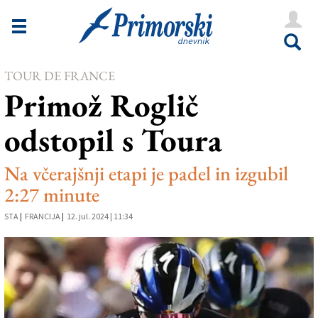
Novice
Tržaška
TOUR DE FRANCE
Goriška
Primož Roglič
Kultura
odstopil s Toura
Šport
Še
Na včerajšnji etapi je padel in izgubil
2:27 minute
Vreme
STA
|
FRANCIJA
|
12. jul. 2024 | 11:34
V Kioskih
Uredništvo
Oglasi