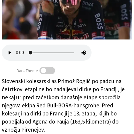
Založnik
Zadruga PD
Naročnine
Dark Theme
Slovenski kolesarski as Primož Roglič po padcu na
Včerajšnji padec mu je najbrž vzel možnost za skupno
četrtkovi etapi ne bo nadaljeval dirke po Franciji, je
zmago na dirki (ANSA)
nekaj ur pred začetkom današnje etape sporočila
njegova ekipa Red Bull-BORA-hansgrohe. Pred
kolesarji na dirki po Franciji je 13. etapa, ki jih bo
popeljala od Agena do Pauja (163,5 kilometra) do
vznožja Pirenejev.