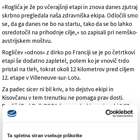
»Rogliča je že po včerajšnji etapi in znova danes zjutraj
skrbno pregledala naša zdravniška ekipa. Odločili smo
se, da ga danes ne bo na startu, tako da se bo lahko
osredotočil na prihodnje cilje,« so zapisali pri nemško-
avstrijskem moštvu.
Rogličev »odnos« z dirko po Franciji se je po četrtkovi
etapi še dodatno zapletel, potem ko je vnovič trdo
pristal na tleh, tokrat okoli 12 kilometrov pred ciljem
12. etape v Villeneuve-sur-Lotu.
Za padec sicer ni bil kriv, a to dejstvo ekipi in
Kisovčanu v tem trenutku ne pomaga prav dosti.
Roglič (Red Bull-BORA-hansgrohe) je po izgubi 2:27
minute padel na šesto mesto v skupnem seštevku z
zaostankom 4:42 minute in že v četrtek bržčas ostal
brez možnosti za zmago ali stopničke na Touru.
Ta spletna stran vsebuje piškotke