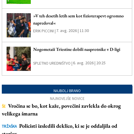
»V teh desetih letih sem kot fizioterapevt ogromno
napredoval«
7. avg. 2026 | 11:30
ERIK PICCINI |
Nogometaši Triestine dobili nasprotnike v D-ligi
6. avg. 2026 | 20:25
SPLETNO UREDNIŠTVO |
NAJBOLJ BRANO
NAJNOVEJŠE NOVICE
Vročina se bo, kot kaže, povečini zavlekla do okrog
ŠE
velikega šmarna
Policisti izsledili deklico, ki se je oddaljila od
TRŽAŠKA
staršev