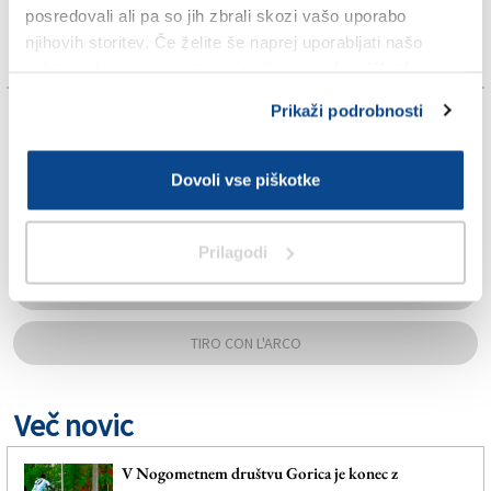
posredovali ali pa so jih zbrali skozi vašo uporabo
njihovih storitev. Če želite še naprej uporabljati našo
spletno stran, se morate strinjati z uporabo piškotkov.
Prikaži podrobnosti
TAGS:
BASOVÌZZA
Dovoli vse piškotke
FRANCESCO TOTTI
Prilagodi
KAREN HERVAT
TIRO CON L'ARCO
Več novic
V Nogometnem društvu Gorica je konec z