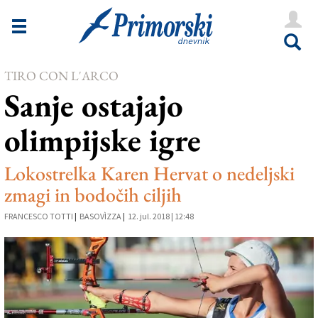
Novice
Tržaška
TIRO CON L'ARCO
Goriška
Sanje ostajajo
Kultura
olimpijske igre
Šport
Še
Lokostrelka Karen Hervat o nedeljski
zmagi in bodočih ciljih
Vreme
FRANCESCO TOTTI
|
BASOVÌZZA
|
12. jul. 2018 | 12:48
V Kioskih
Uredništvo
Oglasi