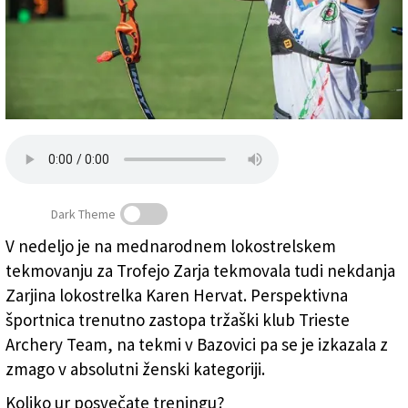
Založnik
Zadruga PD
Naročnine
Dark Theme
V nedeljo je na mednarodnem lokostrelskem
tekmovanju za Trofejo Zarja tekmovala tudi nekdanja
Karen Hervat na nedeljski tekmi v Bazovici
Zarjina lokostrelka Karen Hervat. Perspektivna
športnica trenutno zastopa tržaški klub Trieste
Archery Team, na tekmi v Bazovici pa se je izkazala z
zmago v absolutni ženski kategoriji.
Koliko ur posvečate treningu?