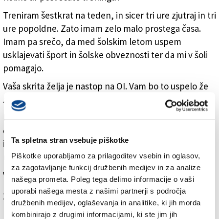
Treniram šestkrat na teden, in sicer tri ure zjutraj in tri
ure popoldne. Zato imam zelo malo prostega časa.
Imam pa srečo, da med šolskim letom uspem
usklajevati šport in šolske obveznosti ter da mi v šoli
pomagajo.
Vaša skrita želja je nastop na OI. Vam bo to uspelo že
za Tokio 2020?
Mislim, da je do naslednjih olimpijskih iger zelo malo
časa, zato je bolj verjetno, da bom v igri za naslednjo
Ta spletna stran vsebuje piškotke
izvedbo, in sicer leta 2024 v Parizu. Nastop na OI ostaja
Piškotke uporabljamo za prilagoditev vsebin in oglasov,
moj največji cilj in se bom zato maksimalno potrudila.
za zagotavljanje funkcij družbenih medijev in za analize
Več v jutrišnji (sredini) tiskani izdaji našega dnevnika
našega prometa. Poleg tega delimo informacije o vaši
uporabi našega mesta z našimi partnerji s področja
Za branje in pisanje komentarjev
je potrebna prijava
družbenih medijev, oglaševanja in analitike, ki jih morda
kombinirajo z drugimi informacijami, ki ste jim jih