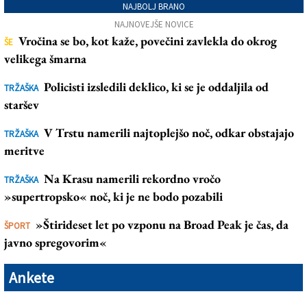
NAJBOLJ BRANO
NAJNOVEJŠE NOVICE
Vročina se bo, kot kaže, povečini zavlekla do okrog
ŠE
velikega šmarna
Policisti izsledili deklico, ki se je oddaljila od
TRŽAŠKA
staršev
V Trstu namerili najtoplejšo noč, odkar obstajajo
TRŽAŠKA
meritve
Na Krasu namerili rekordno vročo
TRŽAŠKA
»supertropsko« noč, ki je ne bodo pozabili
»Štirideset let po vzponu na Broad Peak je čas, da
ŠPORT
javno spregovorim«
Ankete