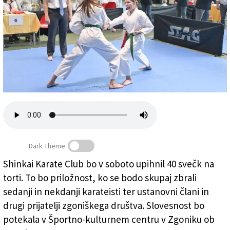
Založnik
Zadruga PD
Naročnine
Dark Theme
Shinkai Karate Club bo v soboto upihnil 40 svečk na
torti. To bo priložnost, ko se bodo skupaj zbrali
Z lanske izvedbe Pokala Zgonik (FOTODAMJ@N)
sedanji in nekdanji karateisti ter ustanovni člani in
drugi prijatelji zgoniškega društva. Slovesnost bo
potekala v Športno-kulturnem centru v Zgoniku ob