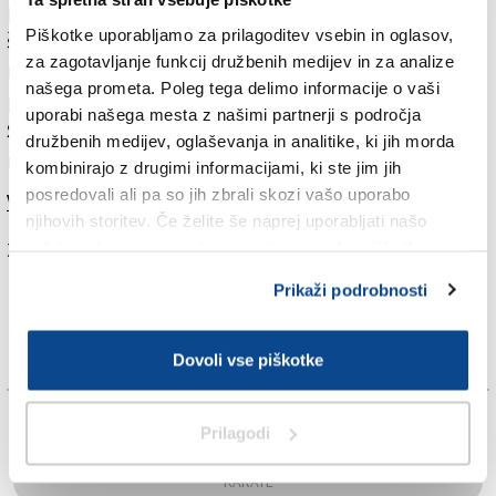
pomočjo zgoniške občine in Združenja slovenskih
Piškotke uporabljamo za prilagoditev vsebin in oglasov,
športnih društev v Italiji. Letos bo ta še posebej
za zagotavljanje funkcij družbenih medijev in za analize
množičen, saj bodo na ta način tudi drugi karateisti
našega prometa. Poleg tega delimo informacije o vaši
počastili jubilej zgoniškega kluba. Kot je pojasnil
uporabi našega mesta z našimi partnerji s področja
Štoka, na njem pričakujejo okrog 285 tekmovalcev iz
družbenih medijev, oglaševanja in analitike, ki jih morda
raznih krajev Italije, Slovenije in Hrvaške.
kombinirajo z drugimi informacijami, ki ste jim jih
posredovali ali pa so jih zbrali skozi vašo uporabo
Več v današnjem (četrtkovem) Primorskem dnevniku.
njihovih storitev. Če želite še naprej uporabljati našo
spletno stran, se morate strinjati z uporabo piškotkov.
Za branje in pisanje komentarjev
je potrebna prijava
Prikaži podrobnosti
Dovoli vse piškotke
TAGS:
Prilagodi
KARATE