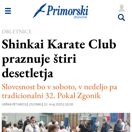
Novice
Tržaška
OBLETNICE
Goriška
Shinkai Karate Club
Kultura
praznuje štiri
Šport
desetletja
Še
Vreme
Slovesnost bo v soboto, v nedeljo pa
tradicionalni 32. Pokal Zgonik
V Kioskih
URŠKA PETAROS
|
ZGONIK
|
22. maj 2025 | 10:28
Uredništvo
Oglasi