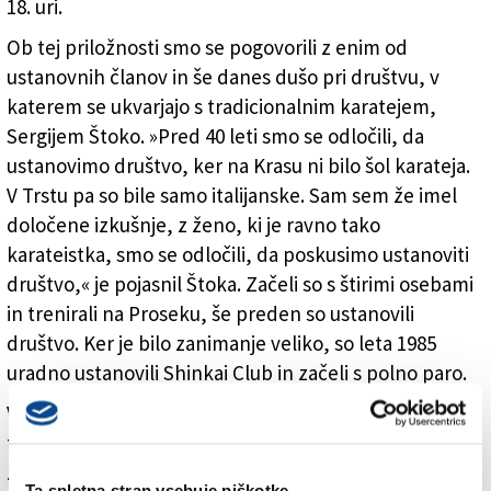
18. uri.
Ob tej priložnosti smo se pogovorili z enim od
ustanovnih članov in še danes dušo pri društvu, v
katerem se ukvarjajo s tradicionalnim karatejem,
Sergijem Štoko. »Pred 40 leti smo se odločili, da
ustanovimo društvo, ker na Krasu ni bilo šol karateja.
V Trstu pa so bile samo italijanske. Sam sem že imel
določene izkušnje, z ženo, ki je ravno tako
karateistka, smo se odločili, da poskusimo ustanoviti
društvo,« je pojasnil Štoka. Začeli so s štirimi osebami
in trenirali na Proseku, še preden so ustanovili
društvo. Ker je bilo zanimanje veliko, so leta 1985
uradno ustanovili Shinkai Club in začeli s polno paro.
V sklop praznovanja 40-letnice sodi letos tudi
tradicionalni, 32. Pokal Zgonik, ki bo v nedeljo v
zgoniški telovadnici in ga tudi letos organizirajo s
Ta spletna stran vsebuje piškotke